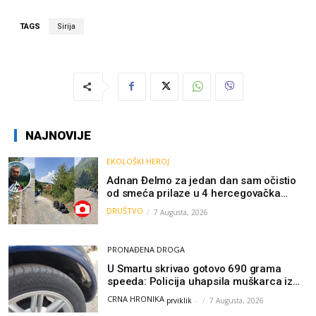
TAGS
Sirija
NAJNOVIJE
EKOLOŠKI HEROJ
Adnan Đelmo za jedan dan sam očistio
od smeća prilaze u 4 hercegovačka
grada: “Danas nisam čistio samo smeće,
DRUŠTVO
7 Augusta, 2026
čistio sam sliku o nama”
PRONAĐENA DROGA
U Smartu skrivao gotovo 690 grama
speeda: Policija uhapsila muškarca iz
Hercegovine
CRNA HRONIKA
prviklik
-
7 Augusta, 2026