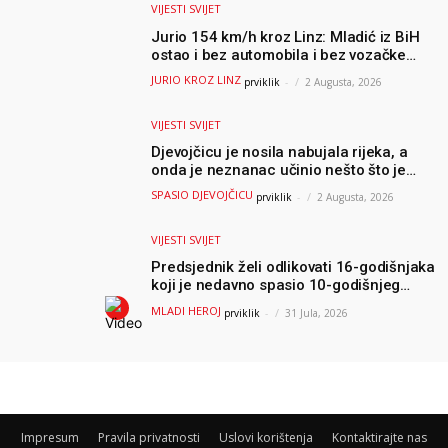
VIJESTI SVIJET
Jurio 154 km/h kroz Linz: Mladić iz BiH
ostao i bez automobila i bez vozačke
dozvole
JURIO KROZ LINZ
prviklik
-
2 Augusta, 2026
VIJESTI SVIJET
Djevojčicu je nosila nabujala rijeka, a
onda je neznanac učinio nešto što je
mnoge ostavilo bez riječi
SPASIO DJEVOJČICU
prviklik
-
2 Augusta, 2026
VIJESTI SVIJET
Predsjednik želi odlikovati 16-godišnjaka
koji je nedavno spasio 10-godišnjeg
dječaka iz smrtonosnih valova
MLADI HEROJ
prviklik
-
31 Jula, 2026
Impresum
Pravila privatnosti
Uslovi korištenja
Kontaktirajte nas