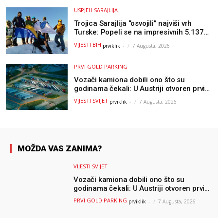
USPJEH SARAJLIJA
Trojica Sarajlija “osvojili” najviši vrh
Turske: Popeli se na impresivnih 5.137
metara
VIJESTI BIH
prviklik
-
7 Augusta, 2026
PRVI GOLD PARKING
Vozači kamiona dobili ono što su
godinama čekali: U Austriji otvoren prvi
GOLD sigurni parking
VIJESTI SVIJET
prviklik
-
7 Augusta, 2026
MOŽDA VAS ZANIMA?
VIJESTI SVIJET
Vozači kamiona dobili ono što su
godinama čekali: U Austriji otvoren prvi
GOLD sigurni parking
PRVI GOLD PARKING
prviklik
-
7 Augusta, 2026