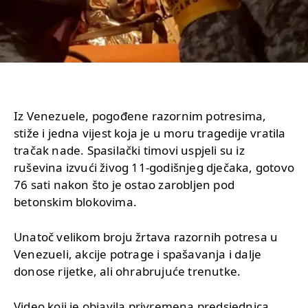
Iz Venezuele, pogođene razornim potresima,
stiže i jedna vijest koja je u moru tragedije vratila
tračak nade. Spasilački timovi uspjeli su iz
ruševina izvući živog 11-godišnjeg dječaka, gotovo
76 sati nakon što je ostao zarobljen pod
betonskim blokovima.
Unatoč velikom broju žrtava razornih potresa u
Venezueli, akcije potrage i spašavanja i dalje
donose rijetke, ali ohrabrujuće trenutke.
Video koji je objavila privremena predsjednica