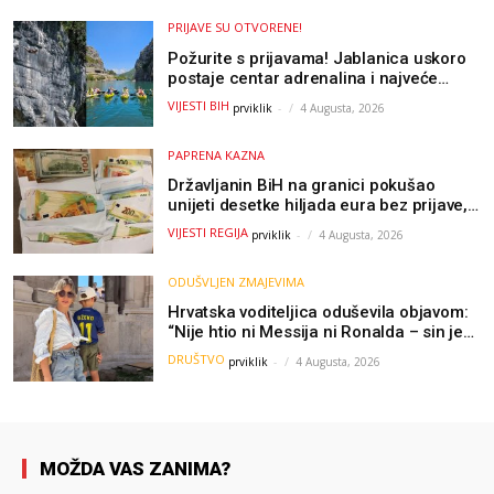
PRIJAVE SU OTVORENE!
Požurite s prijavama! Jablanica uskoro
postaje centar adrenalina i najveće
outdoor avanture ovog ljeta
VIJESTI BIH
prviklik
-
4 Augusta, 2026
PAPRENA KAZNA
Državljanin BiH na granici pokušao
unijeti desetke hiljada eura bez prijave,
uslijedila “paprena” kazna
VIJESTI REGIJA
prviklik
-
4 Augusta, 2026
ODUŠVLJEN ZMAJEVIMA
Hrvatska voditeljica oduševila objavom:
“Nije htio ni Messija ni Ronalda – sin je
želio samo dres Bosne”
DRUŠTVO
prviklik
-
4 Augusta, 2026
MOŽDA VAS ZANIMA?