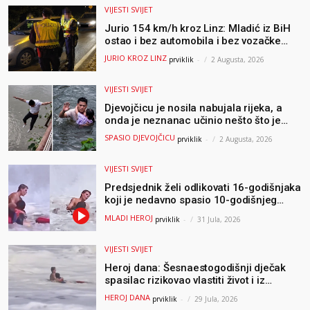
VIJESTI SVIJET
Jurio 154 km/h kroz Linz: Mladić iz BiH
ostao i bez automobila i bez vozačke
dozvole
JURIO KROZ LINZ
prviklik
-
2 Augusta, 2026
VIJESTI SVIJET
Djevojčicu je nosila nabujala rijeka, a
onda je neznanac učinio nešto što je
mnoge ostavilo bez riječi
SPASIO DJEVOJČICU
prviklik
-
2 Augusta, 2026
VIJESTI SVIJET
Predsjednik želi odlikovati 16-godišnjaka
koji je nedavno spasio 10-godišnjeg
dječaka iz smrtonosnih valova
MLADI HEROJ
prviklik
-
31 Jula, 2026
VIJESTI SVIJET
Heroj dana: Šesnaestogodišnji dječak
spasilac rizikovao vlastiti život i iz
ogromnih valova spasio 10-godišnjeg
HEROJ DANA
prviklik
-
29 Jula, 2026
dječaka