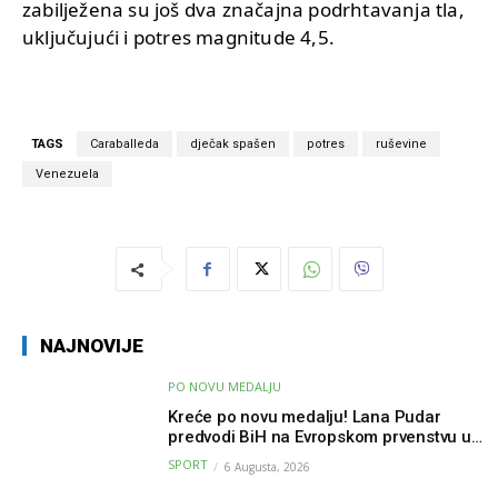
zabilježena su još dva značajna podrhtavanja tla,
uključujući i potres magnitude 4,5.
TAGS
Caraballeda
dječak spašen
potres
ruševine
Venezuela
NAJNOVIJE
PO NOVU MEDALJU
Kreće po novu medalju! Lana Pudar
predvodi BiH na Evropskom prvenstvu u
Parizu
SPORT
6 Augusta, 2026