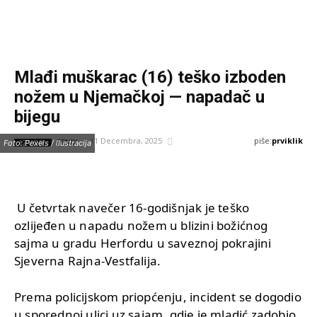
Mlađi muškarac (16) teško izboden
nožem u Njemačkoj — napadač u
bijegu
piše:
prviklik
11 Decembra, 2025
IZVOR:
Foto: Pexels / Ilustracija
FENIX
U četvrtak navečer 16-godišnjak je teško
ozlijeđen u napadu nožem u blizini božićnog
sajma u gradu Herfordu u saveznoj pokrajini
Sjeverna Rajna-Vestfalija.
Prema policijskom priopćenju, incident se dogodio
u sporednoj ulici uz sajam, gdje je mladić zadobio