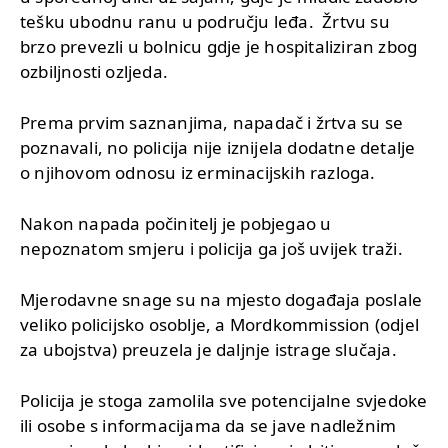
tešku ubodnu ranu u području leđa. Žrtvu su
brzo prevezli u bolnicu gdje je hospitaliziran zbog
ozbiljnosti ozljeda.
Prema prvim saznanjima, napadač i žrtva su se
poznavali, no policija nije iznijela dodatne detalje
o njihovom odnosu iz erminacijskih razloga.
Nakon napada počinitelj je pobjegao u
nepoznatom smjeru i policija ga još uvijek traži.
Mjerodavne snage su na mjesto događaja poslale
veliko policijsko osoblje, a Mordkommission (odjel
za ubojstva) preuzela je daljnje istrage slučaja.
Policija je stoga zamolila sve potencijalne svjedoke
ili osobe s informacijama da se jave nadležnim