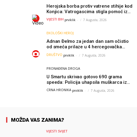
Herojska borba protiv vatrene stihije kod
Konjica: Vatrogascima stigla pomoć iz
Sarajeva, helikopteri i Air Tractori
VIJESTI BIH
prviklik
-
7 Augusta, 2026
udružili snage
EKOLOŠKI HEROJ
Adnan Đelmo za jedan dan sam očistio
od smeća prilaze u 4 hercegovačka
grada: “Danas nisam čistio samo smeće,
DRUŠTVO
prviklik
-
7 Augusta, 2026
čistio sam sliku o nama”
PRONAĐENA DROGA
U Smartu skrivao gotovo 690 grama
speeda: Policija uhapsila muškarca iz
Hercegovine
CRNA HRONIKA
prviklik
-
7 Augusta, 2026
MOŽDA VAS ZANIMA?
VIJESTI SVIJET