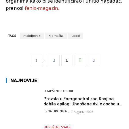
organima kako bi se identificirao i uhitio napadač.
prenosi
fenix-magazin.
TAGS
maloljetnik
Njemačka
ubod
NAJNOVIJE
UHAPŠENE 2 OSOBE
Provala u Energopetrol kod Konjica
dobila epilog: Uhapšene dvije osobe u
Čapljini i Jablanici
CRNA HRONIKA
7 Augusta, 2026
UDRUŽENE SNAGE