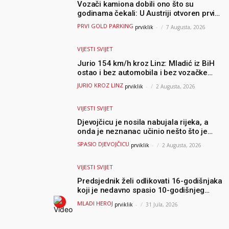
Vozači kamiona dobili ono što su
godinama čekali: U Austriji otvoren prvi
GOLD sigurni parking
PRVI GOLD PARKING
prviklik
-
7 Augusta, 2026
VIJESTI SVIJET
Jurio 154 km/h kroz Linz: Mladić iz BiH
ostao i bez automobila i bez vozačke
dozvole
JURIO KROZ LINZ
prviklik
-
2 Augusta, 2026
VIJESTI SVIJET
Djevojčicu je nosila nabujala rijeka, a
onda je neznanac učinio nešto što je
mnoge ostavilo bez riječi
SPASIO DJEVOJČICU
prviklik
-
2 Augusta, 2026
VIJESTI SVIJET
Predsjednik želi odlikovati 16-godišnjaka
koji je nedavno spasio 10-godišnjeg
dječaka iz smrtonosnih valova
MLADI HEROJ
prviklik
-
31 Jula, 2026