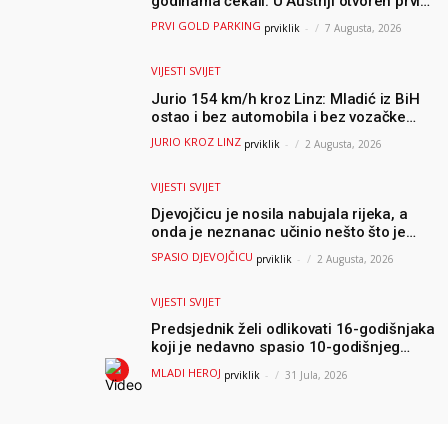
godinama čekali: U Austriji otvoren prvi
GOLD sigurni parking
PRVI GOLD PARKING
prviklik
-
7 Augusta, 2026
VIJESTI SVIJET
Jurio 154 km/h kroz Linz: Mladić iz BiH
ostao i bez automobila i bez vozačke
dozvole
JURIO KROZ LINZ
prviklik
-
2 Augusta, 2026
VIJESTI SVIJET
Djevojčicu je nosila nabujala rijeka, a
onda je neznanac učinio nešto što je
mnoge ostavilo bez riječi
SPASIO DJEVOJČICU
prviklik
-
2 Augusta, 2026
VIJESTI SVIJET
Predsjednik želi odlikovati 16-godišnjaka
koji je nedavno spasio 10-godišnjeg
dječaka iz smrtonosnih valova
MLADI HEROJ
prviklik
-
31 Jula, 2026