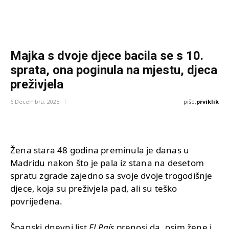
Majka s dvoje djece bacila se s 10.
sprata, ona poginula na mjestu, djeca
preživjela
piše:
prviklik
6 Decembra, 2025
Žena stara 48 godina preminula je danas u
Madridu nakon što je pala iz stana na desetom
spratu zgrade zajedno sa svoje dvoje trogodišnje
djece, koja su preživjela pad, ali su teško
povrijeđena.
Španski dnevni list
El País
prenosi da, osim žene i