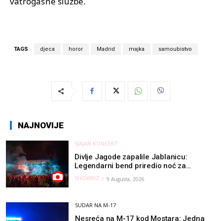
vatrogasne službe.
TAGS
djeca
horor
Madrid
majka
samoubistvo
NAJNOVIJE
SJAJAN KONCERT
Divlje Jagode zapalile Jablanicu:
Legendarni bend priredio noć za
pamćenje
SHOWBIZ
9 Augusta, 2026
SUDAR NA M-17
Nesreća na M-17 kod Mostara: Jedna