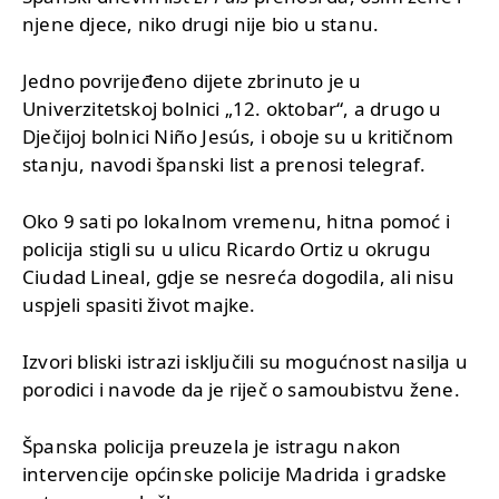
njene djece, niko drugi nije bio u stanu.
Jedno povrijeđeno dijete zbrinuto je u
Univerzitetskoj bolnici „12. oktobar“, a drugo u
Dječijoj bolnici Niño Jesús, i oboje su u kritičnom
stanju, navodi španski list a prenosi telegraf.
Oko 9 sati po lokalnom vremenu, hitna pomoć i
policija stigli su u ulicu Ricardo Ortiz u okrugu
Ciudad Lineal, gdje se nesreća dogodila, ali nisu
uspjeli spasiti život majke.
Izvori bliski istrazi isključili su mogućnost nasilja u
porodici i navode da je riječ o samoubistvu žene.
Španska policija preuzela je istragu nakon
intervencije općinske policije Madrida i gradske