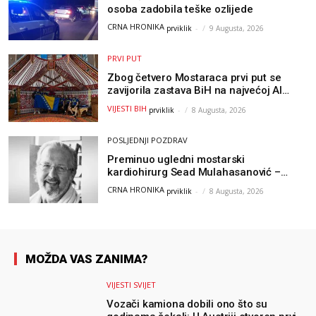
osoba zadobila teške ozlijede
CRNA HRONIKA
prviklik
-
9 Augusta, 2026
PRVI PUT
Zbog četvero Mostaraca prvi put se
zavijorila zastava BiH na najvećoj AI
olimpijadi, a sada je njihov mentor
VIJESTI BIH
prviklik
-
8 Augusta, 2026
postao član komiteta Međunarodne
olimpijade iz...
POSLJEDNJI POZDRAV
Preminuo ugledni mostarski
kardiohirurg Sead Mulahasanović –
kolege uputile emotivnu oproštajnu
CRNA HRONIKA
prviklik
-
8 Augusta, 2026
poruku
MOŽDA VAS ZANIMA?
VIJESTI SVIJET
Vozači kamiona dobili ono što su