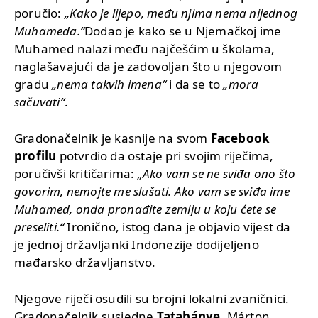
poručio:
„Kako je lijepo, među njima nema nijednog
Muhameda.“
Dodao je kako se u Njemačkoj ime
Muhamed nalazi među najčešćim u školama,
naglašavajući da je zadovoljan što u njegovom
gradu
„nema takvih imena“
i da se to
„mora
sačuvati“
.
Gradonačelnik je kasnije na svom
Facebook
profilu
potvrdio da ostaje pri svojim riječima,
poručivši kritičarima:
„Ako vam se ne sviđa ono što
govorim, nemojte me slušati. Ako vam se sviđa ime
Muhamed, onda pronađite zemlju u koju ćete se
preseliti.“
Ironično, istog dana je objavio vijest da
je jednoj državljanki Indonezije dodijeljeno
mađarsko državljanstvo.
Njegove riječi osudili su brojni lokalni zvaničnici.
Gradonačelnik susjedne
Tatabánye
, Márton