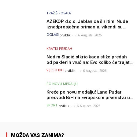
TRAŽIŠ POSAO?
AZEKOP d.o.o. Jablanica širi tim: Nude
iznadprosječna primanja, vikendi su
slobodni, traži se više radnika
OGLASI
prviklik
-
6 Augusta, 2026
KRATKI PREDAH
Nedim Sladić otkrio kada stiže predah
od paklenih vrućina: Evo koliko će trajati
osvježenje u BiH
VIJESTI BIH
prviklik
-
6 Augusta, 2026
PO NOVU MEDALJU
Kreće po novu medalju! Lana Pudar
predvodi BiH na Evropskom prvenstvu u
Parizu
SPORT
prviklik
-
6 Augusta, 2026
MOŽDA VAS ZANIMA?