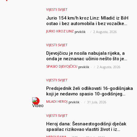
VIJESTI SVIJET
Jurio 154 km/h kroz Linz: Mladić iz BiH
ostao i bez automobila i bez vozačke
dozvole
JURIO KROZ LINZ
prviklik
-
2 Augusta, 2026
VIJESTI SVIJET
Djevojčicu je nosila nabujala rijeka, a
onda je neznanac učinio nešto što je
mnoge ostavilo bez riječi
SPASIO DJEVOJČICU
prviklik
-
2 Augusta, 2026
VIJESTI SVIJET
Predsjednik želi odlikovati 16-godišnjaka
koji je nedavno spasio 10-godišnjeg
dječaka iz smrtonosnih valova
MLADI HEROJ
prviklik
-
31 Jula, 2026
VIJESTI SVIJET
Heroj dana: Šesnaestogodišnji dječak
spasilac rizikovao vlastiti život i iz
ogromnih valova spasio 10-godišnjeg
HEROJ DANA