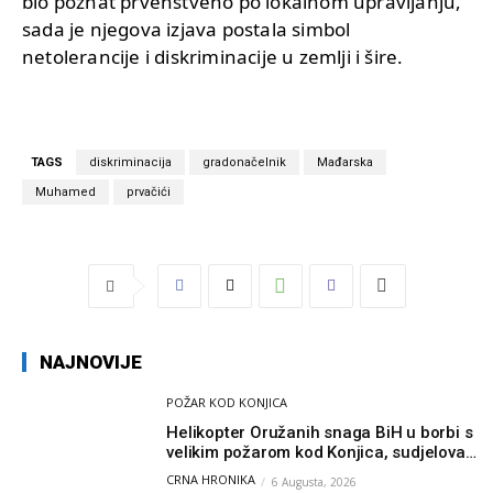
bio poznat prvenstveno po lokalnom upravljanju,
sada je njegova izjava postala simbol
netolerancije i diskriminacije u zemlji i šire.
TAGS
diskriminacija
gradonačelnik
Mađarska
Muhamed
prvačići
NAJNOVIJE
POŽAR KOD KONJICA
Helikopter Oružanih snaga BiH u borbi s
velikim požarom kod Konjica, sudjelovao
i Air Tractor
CRNA HRONIKA
6 Augusta, 2026