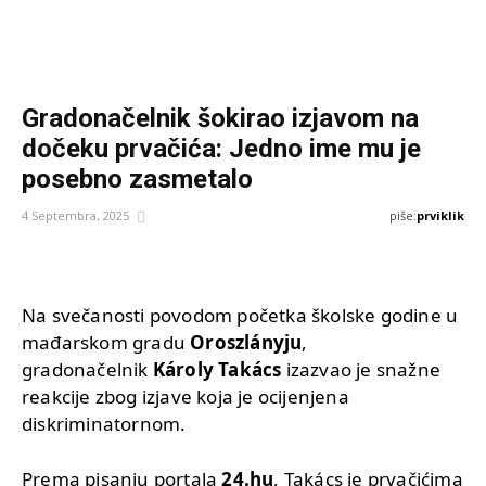
Gradonačelnik šokirao izjavom na
dočeku prvačića: Jedno ime mu je
posebno zasmetalo
piše:
prviklik
4 Septembra, 2025
Na svečanosti povodom početka školske godine u
mađarskom gradu
Oroszlányju
,
gradonačelnik
Károly Takács
izazvao je snažne
reakcije zbog izjave koja je ocijenjena
diskriminatornom.
Prema pisanju portala
24.hu
, Takács je prvačićima