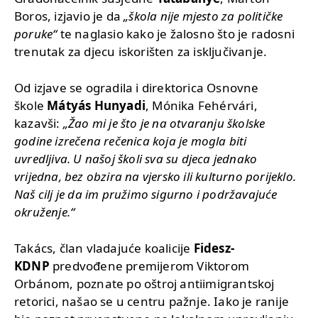
Boros, izjavio je da
„škola nije mjesto za političke
poruke“
te naglasio kako je žalosno što je radosni
trenutak za djecu iskorišten za isključivanje.
Od izjave se ogradila i direktorica Osnovne
škole
Mátyás Hunyadi
, Mónika Fehérvári,
kazavši:
„Žao mi je što je na otvaranju školske
godine izrečena rečenica koja je mogla biti
uvredljiva. U našoj školi sva su djeca jednako
vrijedna, bez obzira na vjersko ili kulturno porijeklo.
Naš cilj je da im pružimo sigurno i podržavajuće
okruženje.“
Takács, član vladajuće koalicije
Fidesz-
KDNP
predvođene premijerom Viktorom
Orbánom, poznate po oštroj antiimigrantskoj
retorici, našao se u centru pažnje. Iako je ranije