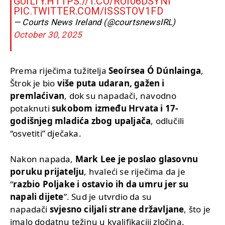
GUILTY.
HTTPS://T.CO/ROI06DSYNI
PIC.TWITTER.COM/ISSSTOV1FD
— Courts News Ireland (@courtsnewsIRL)
October 30, 2025
Prema riječima tužitelja
Seoírsea Ó Dúnlainga
,
Štrok je bio
više puta udaran, gažen i
premlaćivan
, dok su napadači, navodno
potaknuti
sukobom između Hrvata i 17-
godišnjeg mladića zbog upaljača
, odlučili
“osvetiti” dječaka.
Nakon napada,
Mark Lee je poslao glasovnu
poruku prijatelju
, hvaleći se riječima da je
“
razbio Poljake i ostavio ih da umru jer su
napali dijete
”. Sud je utvrdio da su
napadači
svjesno ciljali strane državljane
, što je
imalo dodatnu težinu u kvalifikaciji zločina.