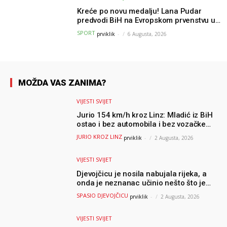
Kreće po novu medalju! Lana Pudar
predvodi BiH na Evropskom prvenstvu u
Parizu
SPORT
prviklik
-
6 Augusta, 2026
MOŽDA VAS ZANIMA?
VIJESTI SVIJET
Jurio 154 km/h kroz Linz: Mladić iz BiH
ostao i bez automobila i bez vozačke
dozvole
JURIO KROZ LINZ
prviklik
-
2 Augusta, 2026
VIJESTI SVIJET
Djevojčicu je nosila nabujala rijeka, a
onda je neznanac učinio nešto što je
mnoge ostavilo bez riječi
SPASIO DJEVOJČICU
prviklik
-
2 Augusta, 2026
VIJESTI SVIJET