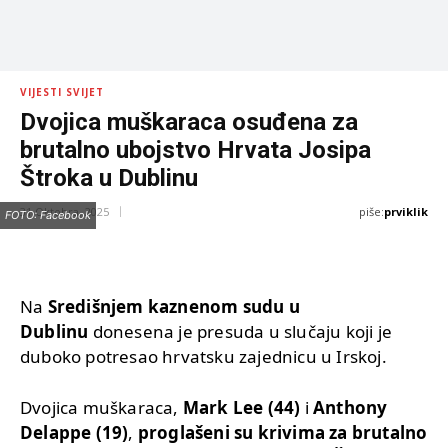
VIJESTI SVIJET
Dvojica muškaraca osuđena za
brutalno ubojstvo Hrvata Josipa
Štroka u Dublinu
piše:
prviklik
31 Oktobra, 2025
FOTO: Facebook
Na
Središnjem kaznenom sudu u
Dublinu
donesena je presuda u slučaju koji je
duboko potresao hrvatsku zajednicu u Irskoj.
Dvojica muškaraca,
Mark Lee (44)
i
Anthony
Delappe (19)
,
proglašeni su krivima za brutalno