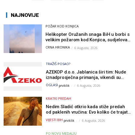
NAJNOVIJE
POŽAR KOD KONJICA
Helikopter Oružanih snaga BiH u borbi s
velikim požarom kod Konjica, sudjelovao
i Air Tractor
CRNA HRONIKA
6 Augusta, 2026
TRAŽIŠ POSAO?
AZEKOP d.o.o. Jablanica širi tim: Nude
iznadprosječna primanja, vikendi su
slobodni, traži se više radnika
OGLASI
prviklik
-
6 Augusta, 2026
KRATKI PREDAH
Nedim Sladić otkrio kada stiže predah
od paklenih vrućina: Evo koliko će trajati
osvježenje u BiH
VIJESTI BIH
prviklik
-
6 Augusta, 2026
PO NOVU MEDALJU