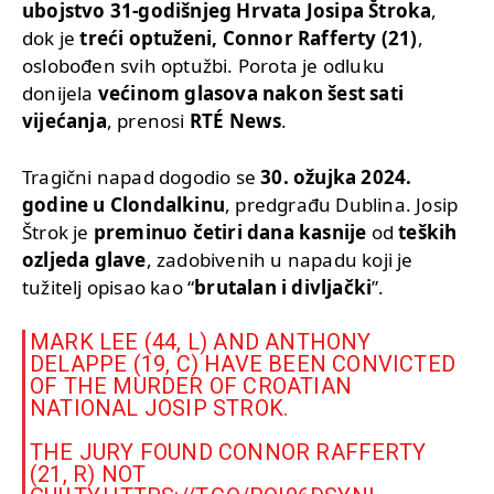
ubojstvo 31-godišnjeg Hrvata Josipa Štroka
,
dok je
treći optuženi, Connor Rafferty (21)
,
oslobođen svih optužbi. Porota je odluku
donijela
većinom glasova nakon šest sati
vijećanja
, prenosi
RTÉ News
.
Tragični napad dogodio se
30. ožujka 2024.
godine u Clondalkinu
, predgrađu Dublina. Josip
Štrok je
preminuo četiri dana kasnije
od
teških
ozljeda glave
, zadobivenih u napadu koji je
tužitelj opisao kao “
brutalan i divljački
”.
MARK LEE (44, L) AND ANTHONY
DELAPPE (19, C) HAVE BEEN CONVICTED
OF THE MURDER OF CROATIAN
NATIONAL JOSIP STROK.
THE JURY FOUND CONNOR RAFFERTY
(21, R) NOT