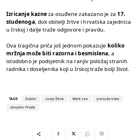
Izricanje kazne
za osuđene zakazano je za
17.
studenoga
, dok obitelji žrtve i hrvatska zajednica
u Irskoj i dalje traže odgovore i pravdu.
Ova tragična priča još jednom pokazuje
koliko
mržnja može biti razorna i besmislena
, a
istodobno je podsjetnik na ranjiv položaj stranih
radnika i doseljenika koji u Irskoj traže bolji život.
TAGS
Dublin
Josip Štrok
Mark Lee
presuda Irska
ubojstvo Hrvata