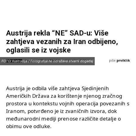
Austrija rekla “NE” SAD-u: Više
zahtjeva vezanih za Iran odbijeno,
oglasili se iz vojske
piše:
prviklik
3 Aprila, 2026
IZVOR:
FOTO: Ilustracija / Fotografija ne odražava stvarni događaj
Reuters / AFP / Mediji
Austrija je odbila više zahtjeva Sjedinjenih
Američkih Država za korištenje njenog zračnog
prostora u kontekstu vojnih operacija povezanih s
Iranom, potvrđeno je iz zvaničnih izvora, dok
međunarodni mediji prenose različite detalje o
obimu ove odluke.