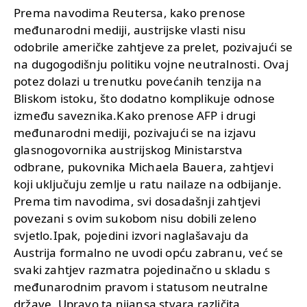
Prema navodima Reutersa, kako prenose
međunarodni mediji, austrijske vlasti nisu
odobrile američke zahtjeve za prelet, pozivajući se
na dugogodišnju politiku vojne neutralnosti. Ovaj
potez dolazi u trenutku povećanih tenzija na
Bliskom istoku, što dodatno komplikuje odnose
između saveznika.Kako prenose AFP i drugi
međunarodni mediji, pozivajući se na izjavu
glasnogovornika austrijskog Ministarstva
odbrane, pukovnika Michaela Bauera, zahtjevi
koji uključuju zemlje u ratu nailaze na odbijanje.
Prema tim navodima, svi dosadašnji zahtjevi
povezani s ovim sukobom nisu dobili zeleno
svjetlo.Ipak, pojedini izvori naglašavaju da
Austrija formalno ne uvodi opću zabranu, već se
svaki zahtjev razmatra pojedinačno u skladu s
međunarodnim pravom i statusom neutralne
države. Upravo ta nijansa stvara različita