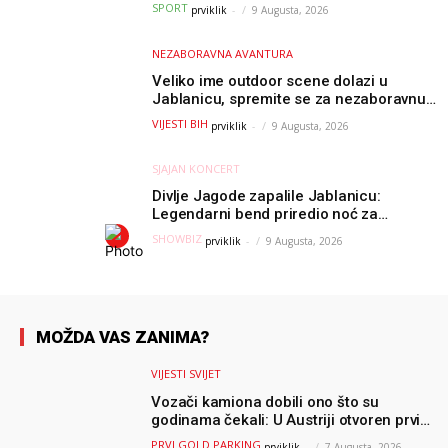
mora – a podvig posvetio djeci oboljeloj
SPORT
prviklik
-
9 Augusta, 2026
od raka
NEZABORAVNA AVANTURA
Veliko ime outdoor scene dolazi u
Jablanicu, spremite se za nezaboravnu
avanturu (VIDEO) !
VIJESTI BIH
prviklik
-
9 Augusta, 2026
SJAJAN KONCERT
Divlje Jagode zapalile Jablanicu:
Legendarni bend priredio noć za
pamćenje
SHOWBIZ
prviklik
-
9 Augusta, 2026
MOŽDA VAS ZANIMA?
VIJESTI SVIJET
Vozači kamiona dobili ono što su
godinama čekali: U Austriji otvoren prvi
GOLD sigurni parking
PRVI GOLD PARKING
prviklik
-
7 Augusta, 2026