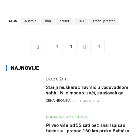
TAGS
Austrija
Iran
prelet
SAD
zračni prostor
NAJNOVIJE
UPAO U ŠAHT
Stariji muškarac završio u vodovodnom
šahtu: Nije mogao izaći, spašavali ga
vatrogasci
CRNA HRONIKA
10 Augusta, 2026
POLJAK ISPISAO HISTORIJU
Plivao više od 55 sati bez sna: Ispisao
historiju i prešao 160 km preko Baltičkog