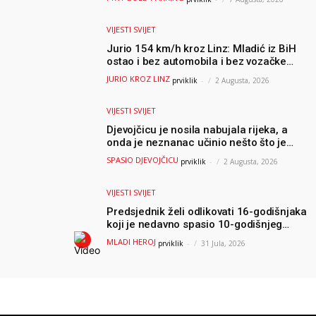
VIJESTI SVIJET
Jurio 154 km/h kroz Linz: Mladić iz BiH
ostao i bez automobila i bez vozačke
dozvole
JURIO KROZ LINZ
prviklik
-
2 Augusta, 2026
VIJESTI SVIJET
Djevojčicu je nosila nabujala rijeka, a
onda je neznanac učinio nešto što je
mnoge ostavilo bez riječi
SPASIO DJEVOJČICU
prviklik
-
2 Augusta, 2026
VIJESTI SVIJET
Predsjednik želi odlikovati 16-godišnjaka
koji je nedavno spasio 10-godišnjeg
dječaka iz smrtonosnih valova
MLADI HEROJ
prviklik
-
31 Jula, 2026