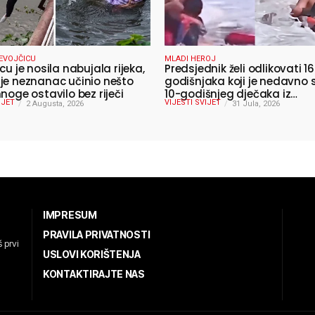
EVOJČICU
MLADI HEROJ
cu je nosila nabujala rijeka,
Predsjednik želi odlikovati 16
je neznanac učinio nešto
godišnjaka koji je nedavno 
noge ostavilo bez riječi
10-godišnjeg dječaka iz
IJET
VIJESTI SVIJET
2 Augusta, 2026
smrtonosnih valova
31 Jula, 2026
IMPRESUM
PRAVILA PRIVATNOSTI
 prvi
USLOVI KORIŠTENJA
KONTAKTIRAJTE NAS