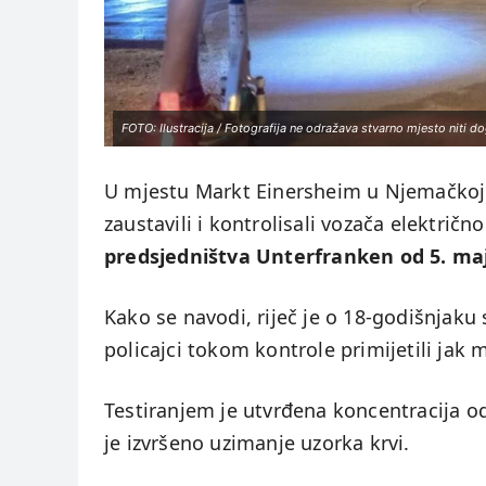
FOTO: Ilustracija / Fotografija ne odražava stvarno mjesto niti d
U mjestu Markt Einersheim u Njemačkoj p
zaustavili i kontrolisali vozača električ
predsjedništva Unterfranken od 5. ma
Kako se navodi, riječ je o 18-godišnjaku
policajci tokom kontrole primijetili jak m
Testiranjem je utvrđena koncentracija 
je izvršeno uzimanje uzorka krvi.