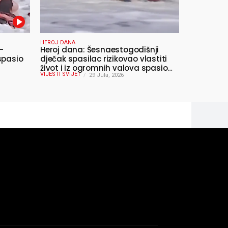
HEROJ DANA
-
Heroj dana: Šesnaestogodišnji
spasio
dječak spasilac rizikovao vlastiti
život i iz ogromnih valova spasio
VIJESTI SVIJET
10-godišnjeg dječaka
29 Jula, 2026