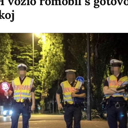
H vozio romobil s gotovo
koj