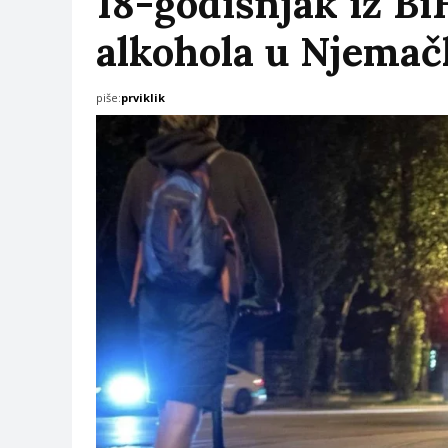
18-godišnjak iz Bi
alkohola u Njemač
piše:
prviklik