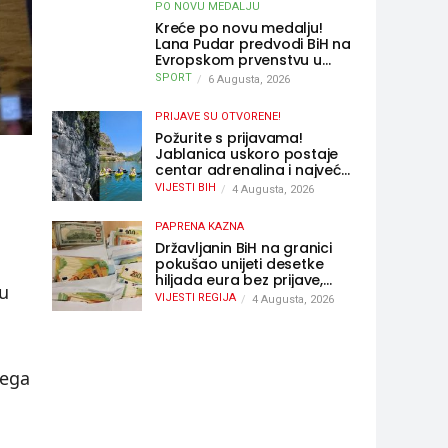
PO NOVU MEDALJU
Kreće po novu medalju!
Lana Pudar predvodi BiH na
Evropskom prvenstvu u
Parizu
SPORT
6 Augusta, 2026
PRIJAVE SU OTVORENE!
Požurite s prijavama!
Jablanica uskoro postaje
centar adrenalina i najveće
outdoor avanture ovog
VIJESTI BIH
4 Augusta, 2026
ljeta
PAPRENA KAZNA
Državljanin BiH na granici
pokušao unijeti desetke
hiljada eura bez prijave,
su
uslijedila “paprena” kazna
VIJESTI REGIJA
4 Augusta, 2026
čega