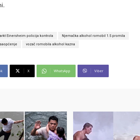
i.
rkt Einersheim policija kontrola
Njemačka alkohol romobil 1.5 promila
 saopćenje
vozač romobila alkohol kazna
ok
X
WhatsApp
Viber