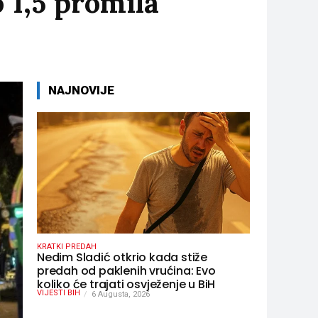
 1,5 promila
NAJNOVIJE
KRATKI PREDAH
Nedim Sladić otkrio kada stiže
predah od paklenih vrućina: Evo
koliko će trajati osvježenje u BiH
VIJESTI BIH
6 Augusta, 2026