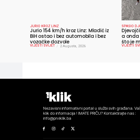
JURIO KROZ LINZ
SPASIO DJ
Jurio 154 km/h kroz Linz: Mladić iz
Djevojči
BiH ostao i bez automobila i bez
a onda 
vozačke dozvole
što je m
VIJESTI SVIJET
VIJESTI SV
2 Augusta, 2026
Nezavisni informativni portal u službi svih građana. Vaš
klik do informacija ! IMATE PRIČU? Kontaktirajte nas :
info@prviklik.ba