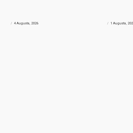
AN
VELIKI POŽAR
u komšiluku: Povikao
Veliki požar progutao 
rman!”, popeo se na stijenu pa
hektara mlade šume, 
zarobljen
spriječili da dođe do j
REGIJA
4 Augusta, 2026
VIJESTI REGIJA
1 Augusta, 20