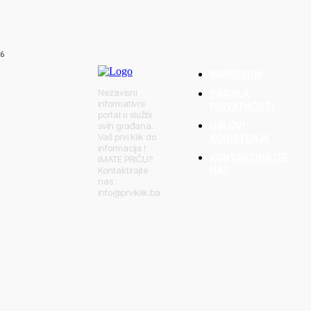
gotovo pet
vatrogasci
oš veće katastrofe
26
IMPRESUM
Nezavisni
PRAVILA
informativni
PRIVATNOSTI
portal u službi
USLOVI
svih građana.
Vaš prvi klik do
KORIŠTENJA
informacija !
KONTAKTIRAJTE
IMATE PRIČU?
NAS
Kontaktirajte
nas :
info@prviklik.ba