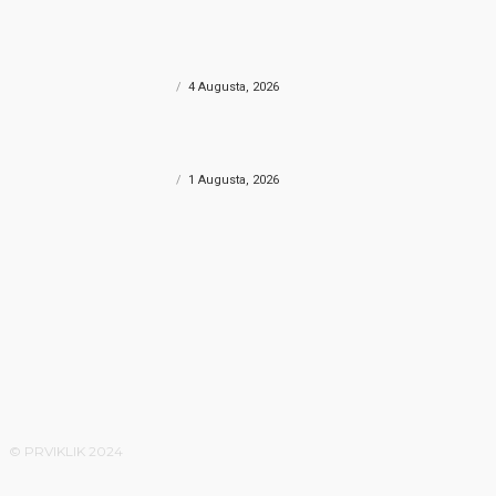
PAPRENA KAZNA
SPIDERM
Državljanin BiH na granici pokušao
Drama 
unijeti desetke hiljada eura bez prijave,
“Spide
uslijedila “paprena” kazna
ostao 
VIJESTI REGIJA
4 Augusta, 2026
VIJESTI 
PREVARENA ZA 30.000 EURA
Lažni agenti prevarili 78-godišnjakinju
za više od 30.000 eura, policija
intenzivno traga za počiniteljima
VIJESTI REGIJA
1 Augusta, 2026
© PRVIKLIK 2024