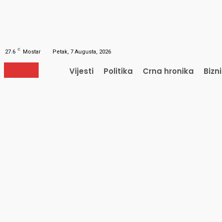
Obnavljanje šifre
Obnovite vašu lozinku
Vaš e-mail
Lozinka će vam biti poslana e-mailom.
C
27.6
Mostar
Petak, 7 Augusta, 2026
Vijesti
Politika
Crna hronika
Bizn