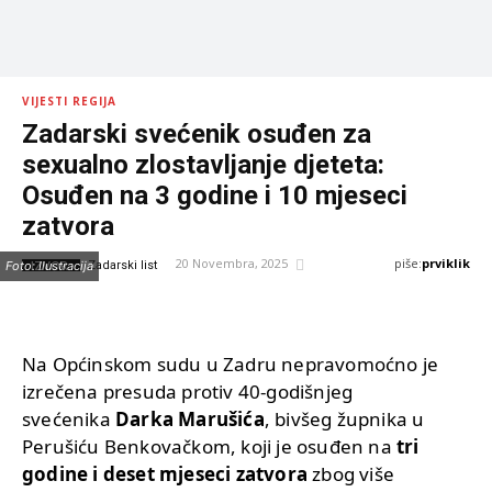
VIJESTI REGIJA
Zadarski svećenik osuđen za
sexualno zlostavljanje djeteta:
Osuđen na 3 godine i 10 mjeseci
zatvora
piše:
prviklik
20 Novembra, 2025
IZVOR:
Foto: Ilustracija
Zadarski list
Na Općinskom sudu u Zadru nepravomoćno je
izrečena presuda protiv 40-godišnjeg
svećenika
Darka Marušića
, bivšeg župnika u
Perušiću Benkovačkom, koji je osuđen na
tri
godine i deset mjeseci zatvora
zbog više