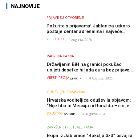
NAJNOVIJE
PRIJAVE SU OTVORENE!
Požurite s prijavama! Jablanica uskoro
postaje centar adrenalina i najveće
outdoor avanture ovog ljeta
VIJESTI BIH
4 Augusta, 2026
PAPRENA KAZNA
Državljanin BiH na granici pokušao
unijeti desetke hiljada eura bez prijave,
uslijedila “paprena” kazna
VIJESTI REGIJA
prviklik
-
4 Augusta, 2026
ODUŠVLJEN ZMAJEVIMA
Hrvatska voditeljica oduševila objavom:
“Nije htio ni Messija ni Ronalda – sin je
želio samo dres Bosne”
DRUŠTVO
prviklik
-
4 Augusta, 2026
ZAVRŠEN STREETBALL RAMA
Ekipa iz Jablanice “Bokulja 3×3” osvojila