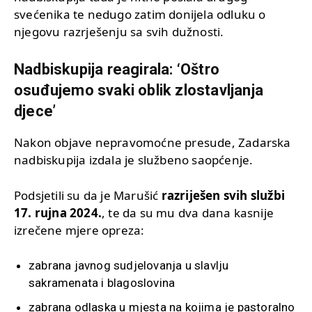
svećenika te nedugo zatim donijela odluku o
njegovu razrješenju sa svih dužnosti.
Nadbiskupija reagirala: ‘Oštro
osuđujemo svaki oblik zlostavljanja
djece’
Nakon objave nepravomoćne presude, Zadarska
nadbiskupija izdala je službeno saopćenje.
Podsjetili su da je Marušić
razriješen svih službi
17. rujna 2024.
, te da su mu dva dana kasnije
izrečene mjere opreza:
zabrana javnog sudjelovanja u slavlju
sakramenata i blagoslovina
zabrana odlaska u mjesta na kojima je pastoralno