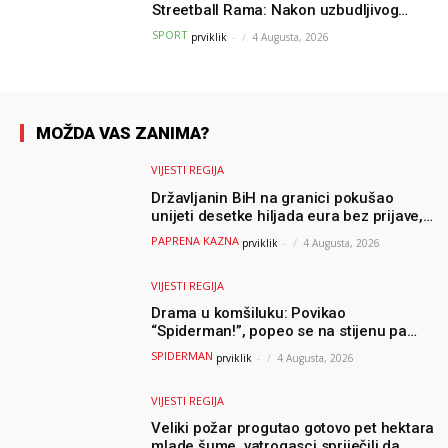
Streetball Rama: Nakon uzbudljivog
finala poznati svi pobjednici turnira
SPORT
prviklik
-
4 Augusta, 2026
MOŽDA VAS ZANIMA?
VIJESTI REGIJA
Državljanin BiH na granici pokušao
unijeti desetke hiljada eura bez prijave,
uslijedila “paprena” kazna
PAPRENA KAZNA
prviklik
-
4 Augusta, 2026
VIJESTI REGIJA
Drama u komšiluku: Povikao
“Spiderman!”, popeo se na stijenu pa
ostao zarobljen
SPIDERMAN
prviklik
-
4 Augusta, 2026
VIJESTI REGIJA
Veliki požar progutao gotovo pet hektara
mlade šume, vatrogasci spriječili da