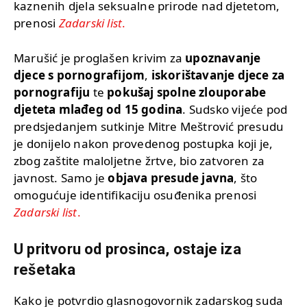
kaznenih djela seksualne prirode nad djetetom,
prenosi
Zadarski list
.
Marušić je proglašen krivim za
upoznavanje
djece s pornografijom
,
iskorištavanje djece za
pornografiju
te
pokušaj spolne zlouporabe
djeteta mlađeg od 15 godina
. Sudsko vijeće pod
predsjedanjem sutkinje Mitre Meštrović presudu
je donijelo nakon provedenog postupka koji je,
zbog zaštite maloljetne žrtve, bio zatvoren za
javnost. Samo je
objava presude javna
, što
omogućuje identifikaciju osuđenika prenosi
Zadarski list
.
U pritvoru od prosinca, ostaje iza
rešetaka
Kako je potvrdio glasnogovornik zadarskog suda