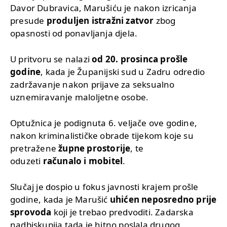
Davor Dubravica, Marušiću je nakon izricanja
presude
produljen istražni zatvor
zbog
opasnosti od ponavljanja djela.
U pritvoru se nalazi
od 20. prosinca prošle
godine
, kada je Županijski sud u Zadru odredio
zadržavanje nakon prijave za seksualno
uznemiravanje maloljetne osobe.
Optužnica je podignuta 6. veljače ove godine,
nakon kriminalističke obrade tijekom koje su
pretražene
župne prostorije
, te
oduzeti
računalo i mobitel
.
Slučaj je dospio u fokus javnosti krajem prošle
godine, kada je Marušić
uhićen neposredno prije
sprovoda
koji je trebao predvoditi. Zadarska
nadbiskupija tada je hitno poslala drugog