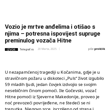
Vozio je mrtve anđelima i otišao s
njima – potresna ispovijest supruge
preminulog vozača Hitne
piše:
prviklik
20 Marta, 2025
IZVOR:
Telegraf.rs
U nezapamćenoj tragediji u Kočanima, gdje je u
stravičnom požaru u diskoteci „Puls“ život izgubilo
59 mladih ljudi, jedan čovjek izdvojio se svojim
nesebičnim činom pomoći. Ile Gočevski, vozač
Hitne pomoći iz Sjeverne Makedonije, proveo je
noć prevozeći povrijeđene, ne štedeći se ni
trenutka. Njegovo srce, iscrpljeno od stresa i