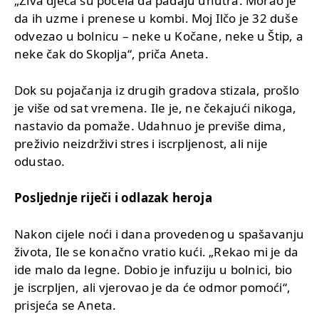
„Živa djeca su počela da padaju unutra. Morao je
da ih uzme i prenese u kombi. Moj Ilčo je 32 duše
odvezao u bolnicu – neke u Kočane, neke u Štip, a
neke čak do Skoplja“, priča Aneta.
Dok su pojačanja iz drugih gradova stizala, prošlo
je više od sat vremena. Ile je, ne čekajući nikoga,
nastavio da pomaže. Udahnuo je previše dima,
preživio neizdrživi stres i iscrpljenost, ali nije
odustao.
Posljednje riječi i odlazak heroja
Nakon cijele noći i dana provedenog u spašavanju
života, Ile se konačno vratio kući. „Rekao mi je da
ide malo da legne. Dobio je infuziju u bolnici, bio
je iscrpljen, ali vjerovao je da će odmor pomoći“,
prisjeća se Aneta.