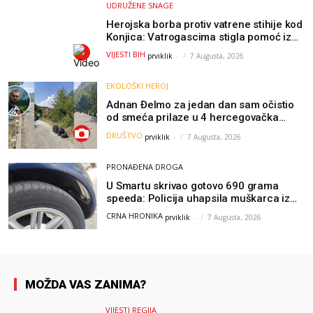
UDRUŽENE SNAGE
Herojska borba protiv vatrene stihije kod
Konjica: Vatrogascima stigla pomoć iz
Sarajeva, helikopteri i Air Tractori
VIJESTI BIH
prviklik
-
7 Augusta, 2026
udružili snage
EKOLOŠKI HEROJ
Adnan Đelmo za jedan dan sam očistio
od smeća prilaze u 4 hercegovačka
grada: “Danas nisam čistio samo smeće,
DRUŠTVO
prviklik
-
7 Augusta, 2026
čistio sam sliku o nama”
PRONAĐENA DROGA
U Smartu skrivao gotovo 690 grama
speeda: Policija uhapsila muškarca iz
Hercegovine
CRNA HRONIKA
prviklik
-
7 Augusta, 2026
MOŽDA VAS ZANIMA?
VIJESTI REGIJA