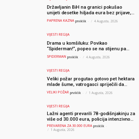
Državljanin BiH na granici pokušao
unijeti desetke hiljada eura bez prijave,
uslijedila “paprena” kazna
PAPRENA KAZNA
prviklik
-
4 Augusta, 2026
VIJESTI REGIJA
Drama u komšiluku: Povikao
“Spiderman!”, popeo se na stijenu pa
ostao zarobljen
SPIDERMAN
prviklik
-
4 Augusta, 2026
VIJESTI REGIJA
Veliki požar progutao gotovo pet hektara
mlade šume, vatrogasci spriječili da
dođe do još veće katastrofe
VELIKI POŽAR
prviklik
-
1 Augusta, 2026
VIJESTI REGIJA
Lažni agenti prevarili 78-godišnjakinju za
više od 30.000 eura, policija intenzivno
traga za počiniteljima
PREVARENA ZA 30.000 EURA
prviklik
-
1 Augusta, 2026