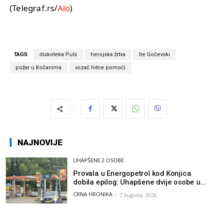
(Telegraf.rs/
Alo
)
TAGS
diskoteka Puls
herojska žrtva
Ile Gočevski
požar u Kočanima
vozač hitne pomoći
NAJNOVIJE
UHAPŠENE 2 OSOBE
Provala u Energopetrol kod Konjica
dobila epilog: Uhapšene dvije osobe u
Čapljini i Jablanici
CRNA HRONIKA
7 Augusta, 2026