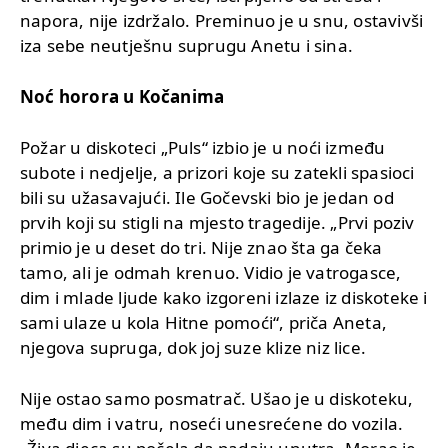
napora, nije izdržalo. Preminuo je u snu, ostavivši
iza sebe neutješnu suprugu Anetu i sina.
Noć horora u Kočanima
Požar u diskoteci „Puls“ izbio je u noći između
subote i nedjelje, a prizori koje su zatekli spasioci
bili su užasavajući. Ile Gočevski bio je jedan od
prvih koji su stigli na mjesto tragedije. „Prvi poziv
primio je u deset do tri. Nije znao šta ga čeka
tamo, ali je odmah krenuo. Vidio je vatrogasce,
dim i mlade ljude kako izgoreni izlaze iz diskoteke i
sami ulaze u kola Hitne pomoći“, priča Aneta,
njegova supruga, dok joj suze klize niz lice.
Nije ostao samo posmatrač. Ušao je u diskoteku,
među dim i vatru, noseći unesrećene do vozila.