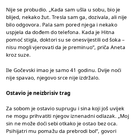
Nije se probudio. „Kada sam ušla u sobu, bio je
blijed, nekako žut. Tresla sam ga, dozivala, ali nije
bilo odgovora. Pala sam pored njega i nekako
uspjela da dođem do telefona. Kada je Hitna
pomoć stigla, doktori su se onesvijestili od šoka –
nisu mogli vjerovati da je preminuo“, priča Aneta
kroz suze.
Ile Gočevski imao je samo 41 godinu. Dvije noći
nije spavao, njegovo srce nije izdržalo.
Ostavio je neizbrisiv trag
Za sobom je ostavio suprugu i sina koji još uvijek
ne mogu prihvatiti njegov iznenadni odlazak. „Moj
sin ne može doći sebi otkako je ostao bez oca.
Psihijatri mu pomažu da prebrodi bol“, govori