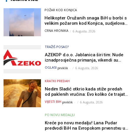
POŽAR KOD KONJICA
Helikopter Oružanih snaga BiH u borbi s
velikim požarom kod Konjica, sudjelovao
i Air Tractor
CRNA HRONIKA
6 Augusta, 2026
TRAŽIŠ POSAO?
AZEKOP d.o.o. Jablanica širi tim: Nude
iznadprosječna primanja, vikendi su
slobodni, traži se više radnika
OGLASI
prviklik
-
6 Augusta, 2026
KRATKI PREDAH
Nedim Sladić otkrio kada stiže predah
od paklenih vrućina: Evo koliko će trajati
osvježenje u BiH
VIJESTI BIH
prviklik
-
6 Augusta, 2026
PO NOVU MEDALJU
Kreće po novu medalju! Lana Pudar
predvodi BiH na Evropskom prvenstvu u