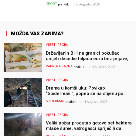
Parizu
SPORT
prviklik
-
6 Augusta, 2026
MOŽDA VAS ZANIMA?
VIJESTI REGIJA
Državljanin BiH na granici pokušao
unijeti desetke hiljada eura bez prijave,
uslijedila “paprena” kazna
PAPRENA KAZNA
prviklik
-
4 Augusta, 2026
VIJESTI REGIJA
Drama u komšiluku: Povikao
“Spiderman!”, popeo se na stijenu pa
ostao zarobljen
SPIDERMAN
prviklik
-
4 Augusta, 2026
VIJESTI REGIJA
Veliki požar progutao gotovo pet hektara
mlade šume, vatrogasci spriječili da
dođe do još veće katastrofe
VELIKI POŽAR