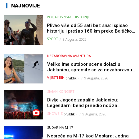
NAJNOVIJE
POLJAK ISPISAO HISTORIJU
Plivao više od 55 sati bez sna: Ispisao
historiju i prešao 160 km preko Baltičkog
mora – a podvig posvetio djeci oboljeloj
SPORT
9 Augusta, 2026
od raka
NEZABORAVNA AVANTURA
Veliko ime outdoor scene dolazi u
Jablanicu, spremite se za nezaboravnu
avanturu (VIDEO) !
VIJESTI BIH
prviklik
-
9 Augusta, 2026
SJAJAN KONCERT
Divlje Jagode zapalile Jablanicu:
Legendarni bend priredio noć za
pamćenje
SHOWBIZ
prviklik
-
9 Augusta, 2026
SUDAR NA M-17
Nesreća na M-17 kod Mostara: Jedna