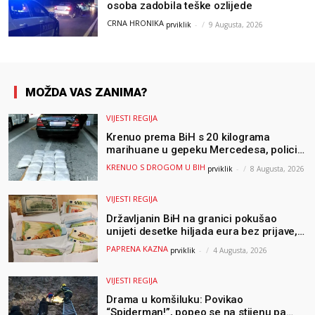
osoba zadobila teške ozlijede
CRNA HRONIKA
prviklik
-
9 Augusta, 2026
MOŽDA VAS ZANIMA?
VIJESTI REGIJA
Krenuo prema BiH s 20 kilograma
marihuane u gepeku Mercedesa, policija
ga uhapsila na granici
KRENUO S DROGOM U BIH
prviklik
-
8 Augusta, 2026
VIJESTI REGIJA
Državljanin BiH na granici pokušao
unijeti desetke hiljada eura bez prijave,
uslijedila “paprena” kazna
PAPRENA KAZNA
prviklik
-
4 Augusta, 2026
VIJESTI REGIJA
Drama u komšiluku: Povikao
“Spiderman!”, popeo se na stijenu pa