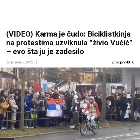
(VIDEO) Karma je čudo: Biciklistkinja
na protestima uzviknula “živio Vučić”
– evo šta ju je zadesilo
piše:
prviklik
26 Januara, 2025