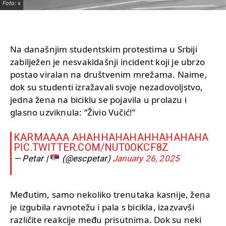
Foto: x
Na današnjim studentskim protestima u Srbiji
zabilježen je nesvakidašnji incident koji je ubrzo
postao viralan na društvenim mrežama. Naime,
dok su studenti izražavali svoje nezadovoljstvo,
jedna žena na biciklu se pojavila u prolazu i
glasno uzviknula: “Živio Vučić!”
KARMAAAA AHAHHAHAHAHHAHAHAHA
PIC.TWITTER.COM/NUT0OKCF8Z
— Petar |
(@escpetar)
January 26, 2025
Međutim, samo nekoliko trenutaka kasnije, žena
je izgubila ravnotežu i pala s bicikla, izazvavši
različite reakcije među prisutnima. Dok su neki