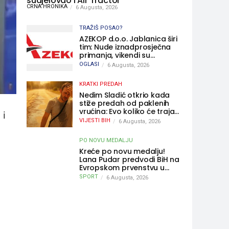
sudjelovao i Air Tractor
CRNA HRONIKA
6 Augusta, 2026
TRAŽIŠ POSAO?
AZEKOP d.o.o. Jablanica širi
tim: Nude iznadprosječna
primanja, vikendi su
slobodni, traži se više
OGLASI
6 Augusta, 2026
radnika
KRATKI PREDAH
Nedim Sladić otkrio kada
stiže predah od paklenih
vrućina: Evo koliko će trajati
 i
osvježenje u BiH
VIJESTI BIH
6 Augusta, 2026
PO NOVU MEDALJU
Kreće po novu medalju!
Lana Pudar predvodi BiH na
Evropskom prvenstvu u
Parizu
SPORT
6 Augusta, 2026