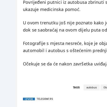
Povrijeđeni putnici iz autobusa zbrinuti 
ukazuje medicinska pomoć.
U ovom trenutku još nije poznato kako je 
dok se saobraćaj na ovom dijelu puta odv
Fotografije s mjesta nesreće, koje je ob
automobil i autobus s oštećenim prednjim
Očekuje se da će nakon završetka uviđaja
TAGS
autobus
Ob
IZVOR
TELEGRAF.RS