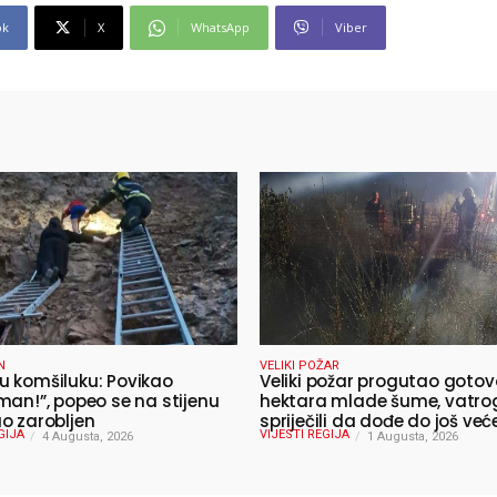
ok
X
WhatsApp
Viber
N
VELIKI POŽAR
 komšiluku: Povikao
Veliki požar progutao gotov
man!”, popeo se na stijenu
hektara mlade šume, vatro
o zarobljen
spriječili da dođe do još već
GIJA
VIJESTI REGIJA
4 Augusta, 2026
katastrofe
1 Augusta, 2026