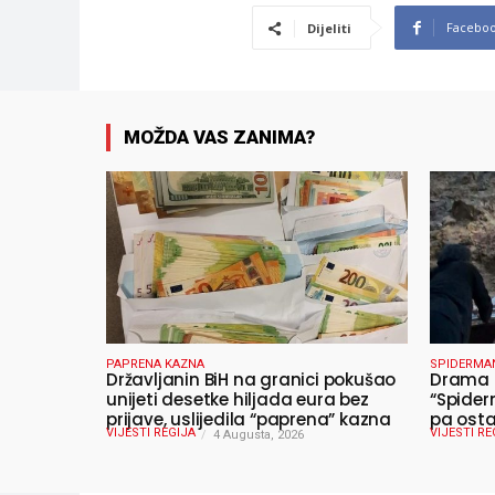
Facebo
Dijeliti
MOŽDA VAS ZANIMA?
PAPRENA KAZNA
SPIDERMA
Državljanin BiH na granici pokušao
Drama u
unijeti desetke hiljada eura bez
“Spider
prijave, uslijedila “paprena” kazna
pa osta
VIJESTI REGIJA
VIJESTI RE
4 Augusta, 2026