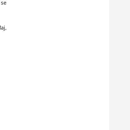
 se
aj,