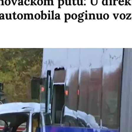
enovačkom putu: U dire
 automobila poginuo vo