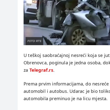
FOTO: RTS
U teškoj saobraćajnoj nesreći koja se 
Obrenovca, poginula je jedna osoba, dok
za
Telegraf.rs
.
Prema prvim informacijama, do nesreće j
automobil i autobus. Udarac je bio tolik
automobila preminuo je na licu mjesta.