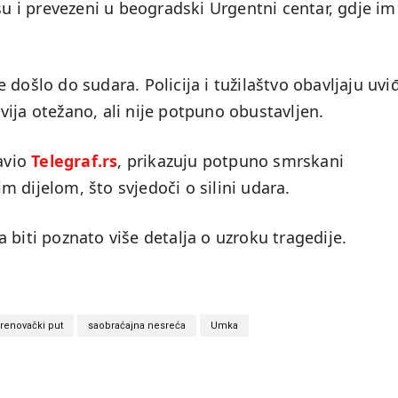
su i prevezeni u beogradski Urgentni centar, gdje im
došlo do sudara. Policija i tužilaštvo obavljaju uviđ
ija otežano, ali nije potpuno obustavljen.
javio
Telegraf.rs
, prikazuju potpuno smrskani
 dijelom, što svjedoči o silini udara.
 biti poznato više detalja o uzroku tragedije.
renovački put
saobraćajna nesreća
Umka