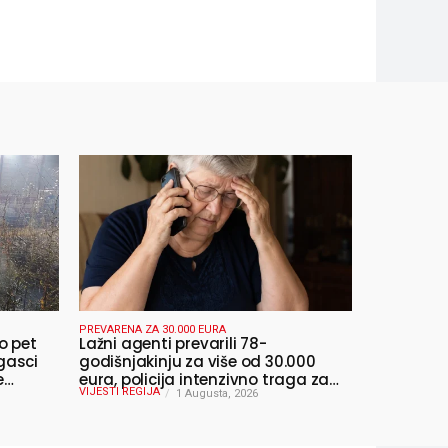
PREVARENA ZA 30.000 EURA
o pet
Lažni agenti prevarili 78-
gasci
godišnjakinju za više od 30.000
e
eura, policija intenzivno traga za
VIJESTI REGIJA
počiniteljima
1 Augusta, 2026