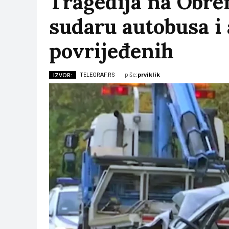
Tragedija na Obr
sudaru autobusa i
povrijeđenih
piše:
prviklik
IZVOR:
TELEGRAF.RS