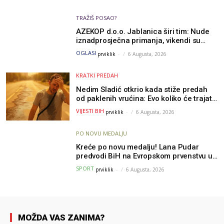
TRAŽIŠ POSAO?
AZEKOP d.o.o. Jablanica širi tim: Nude
iznadprosječna primanja, vikendi su
slobodni, traži se više radnika
OGLASI
prviklik
-
6 Augusta, 2026
KRATKI PREDAH
Nedim Sladić otkrio kada stiže predah
od paklenih vrućina: Evo koliko će trajati
osvježenje u BiH
VIJESTI BIH
prviklik
-
6 Augusta, 2026
PO NOVU MEDALJU
Kreće po novu medalju! Lana Pudar
predvodi BiH na Evropskom prvenstvu u
Parizu
SPORT
prviklik
-
6 Augusta, 2026
MOŽDA VAS ZANIMA?