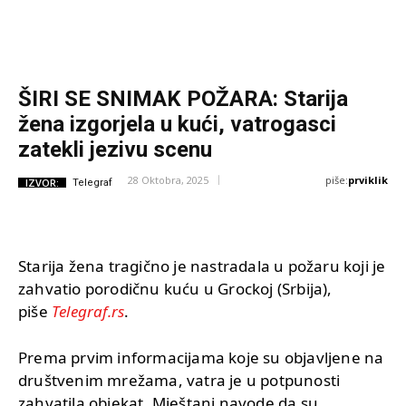
ŠIRI SE SNIMAK POŽARA: Starija
žena izgorjela u kući, vatrogasci
zatekli jezivu scenu
piše:
prviklik
28 Oktobra, 2025
IZVOR:
Telegraf
Starija žena tragično je nastradala u požaru koji je
zahvatio porodičnu kuću u Grockoj (Srbija),
piše
Telegraf.rs
.
Prema prvim informacijama koje su objavljene na
društvenim mrežama, vatra je u potpunosti
zahvatila objekat. Mještani navode da su