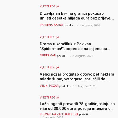
VIJESTI REGIJA
Državljanin BiH na granici pokušao
unijeti desetke hiljada eura bez prijave,
uslijedila “paprena” kazna
PAPRENA KAZNA
prviklik
-
4 Augusta, 2026
VIJESTI REGIJA
Drama u komšiluku: Povikao
“Spiderman!”, popeo se na stijenu pa
ostao zarobljen
SPIDERMAN
prviklik
-
4 Augusta, 2026
VIJESTI REGIJA
Veliki požar progutao gotovo pet hektara
mlade šume, vatrogasci spriječili da
dođe do još veće katastrofe
VELIKI POŽAR
prviklik
-
1 Augusta, 2026
VIJESTI REGIJA
Lažni agenti prevarili 78-godišnjakinju za
više od 30.000 eura, policija intenzivno
traga za počiniteljima
PREVARENA ZA 30.000 EURA
prviklik
-
1 Augusta, 2026