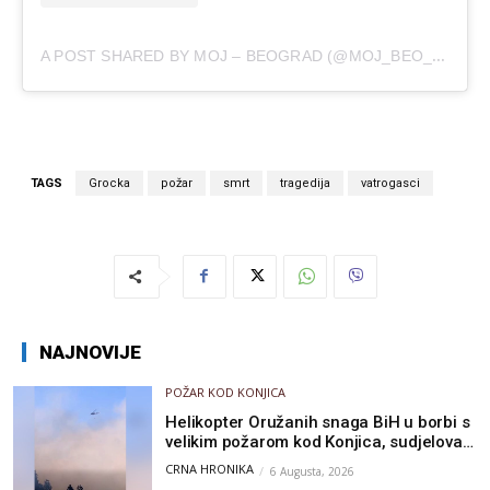
A
POST SHARED BY MOJ – BEOGRAD (@MOJ_BEO_GRAD_)
TAGS
Grocka
požar
smrt
tragedija
vatrogasci
NAJNOVIJE
POŽAR KOD KONJICA
Helikopter Oružanih snaga BiH u borbi s
velikim požarom kod Konjica, sudjelovao
i Air Tractor
CRNA HRONIKA
6 Augusta, 2026