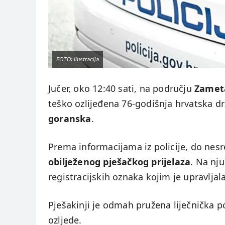
FOTO: Ilustracija
Jučer, oko 12:40 sati, na području
Zameta
teško ozlijeđena 76-godišnja hrvatska dr
goranska
.
Prema informacijama iz policije, do nesre
obilježenog pješačkog prijelaza
. Na nj
registracijskih oznaka kojim je upravljal
Pješakinji je odmah pružena liječnička
ozljede.