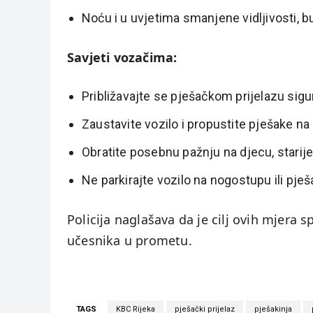
Noću i u uvjetima smanjene vidljivosti, b
Savjeti vozačima:
Približavajte se pješačkom prijelazu si
Zaustavite vozilo i propustite pješake na
Obratite posebnu pažnju na djecu, starij
Ne parkirajte vozilo na nogostupu ili pje
Policija naglašava da je cilj ovih mjera s
učesnika u prometu.
TAGS
KBC Rijeka
pješački prijelaz
pješakinja