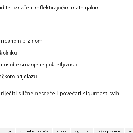
udite označeni reflektirajućim materijalom
gurnosnom brzinom
 kolniku
e i osobe smanjene pokretljivosti
šačkom prijelazu
priječiti slične nesreće i povećati sigurnost svih
policija
prometna nesreća
Rijeka
sigurnost
teške povrede
vo