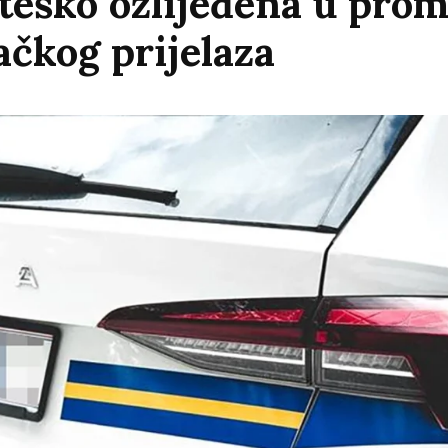
 teško ozlijeđena u pro
ačkog prijelaza