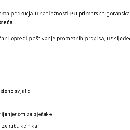
icama područja u nadležnosti PU primorsko-goranska
sreća
.
ani oprez i poštivanje prometnih propisa, uz sljede
eleno svjetlo
mijenjenom za pješake
liže rubu kolnika