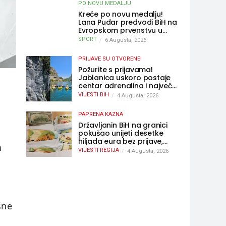
PO NOVU MEDALJU
Kreće po novu medalju!
Lana Pudar predvodi BiH na
Evropskom prvenstvu u
Parizu
SPORT
6 Augusta, 2026
PRIJAVE SU OTVORENE!
Požurite s prijavama!
Jablanica uskoro postaje
centar adrenalina i najveće
outdoor avanture ovog
VIJESTI BIH
4 Augusta, 2026
ljeta
PAPRENA KAZNA
Državljanin BiH na granici
pokušao unijeti desetke
hiljada eura bez prijave,
n
uslijedila “paprena” kazna
VIJESTI REGIJA
4 Augusta, 2026
sne