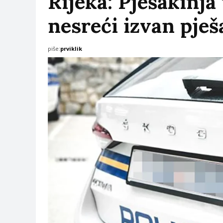
Rijeka: Pješakinja
nesreći izvan pješ
piše:
prviklik