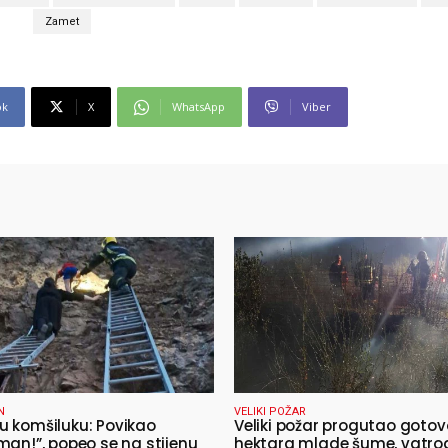
Zamet
ok
X
WhatsApp
Viber
N
VELIKI POŽAR
 komšiluku: Povikao
Veliki požar progutao gotov
man!”, popeo se na stijenu
hektara mlade šume, vatro