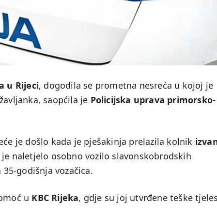
 u Rijeci
, dogodila se prometna nesreća u kojoj je
žavljanka, saopćila je
Policijska uprava primorsko-
će je došlo kada je pješakinja prelazila kolnik
izva
u je naletjelo osobno vozilo slavonskobrodskih
a 35-godišnja vozačica.
 pomoć u
KBC Rijeka
, gdje su joj utvrđene teške tjele