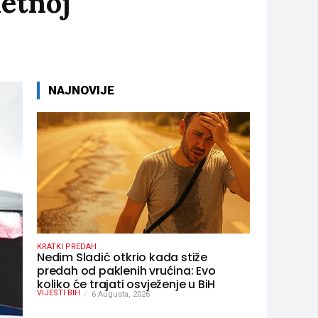
metnoj
NAJNOVIJE
KRATKI PREDAH
Nedim Sladić otkrio kada stiže
predah od paklenih vrućina: Evo
koliko će trajati osvježenje u BiH
VIJESTI BIH
6 Augusta, 2026