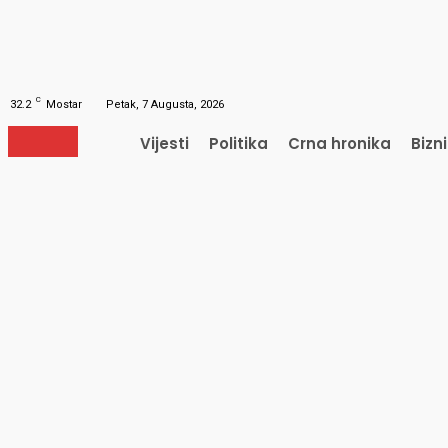
Obnavljanje šifre
Obnovite vašu lozinku
Vaš e-mail
Lozinka će vam biti poslana e-mailom.
C
32.2
Mostar
Petak, 7 Augusta, 2026
Vijesti
Politika
Crna hronika
Bizn