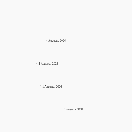
CRNA HRONIKA
prviklik
-
7 Augusta, 2026
MOŽDA VAS ZANIMA?
VIJESTI REGIJA
Državljanin BiH na granici pokušao unijeti desetke hiljada eura
bez prijave, uslijedila “paprena” kazna
PAPRENA KAZNA
prviklik
-
4 Augusta, 2026
VIJESTI REGIJA
Drama u komšiluku: Povikao “Spiderman!”, popeo se na stijenu
pa ostao zarobljen
SPIDERMAN
prviklik
-
4 Augusta, 2026
VIJESTI REGIJA
Veliki požar progutao gotovo pet hektara mlade šume,
vatrogasci spriječili da dođe do još veće katastrofe
VELIKI POŽAR
prviklik
-
1 Augusta, 2026
VIJESTI REGIJA
Lažni agenti prevarili 78-godišnjakinju za više od 30.000 eura,
policija intenzivno traga za počiniteljima
PREVARENA ZA 30.000 EURA
prviklik
-
1 Augusta, 2026
Impresum
Pravila privatnosti
Uslovi korištenja
Kontaktirajte nas