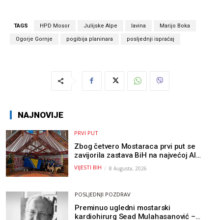
TAGS
HPD Mosor
Julijske Alpe
lavina
Marijo Boka
Ogorje Gornje
pogibija planinara
posljednji ispraćaj
NAJNOVIJE
PRVI PUT
Zbog četvero Mostaraca prvi put se
zavijorila zastava BiH na najvećoj AI
olimpijadi, a sada je njihov mentor
VIJESTI BIH
8 Augusta, 2026
postao član komiteta Međunarodne
olimpijade iz...
POSLJEDNJI POZDRAV
Preminuo ugledni mostarski
kardiohirurg Sead Mulahasanović –