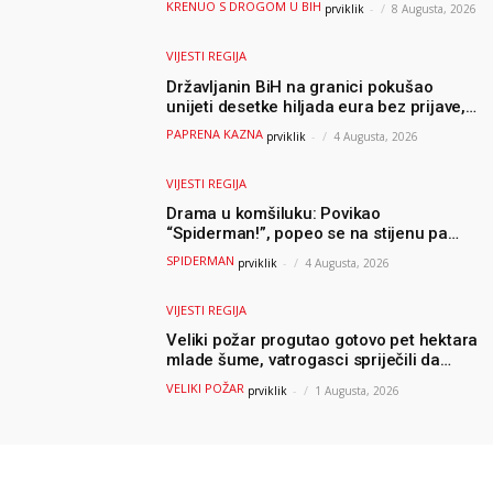
KRENUO S DROGOM U BIH
prviklik
-
8 Augusta, 2026
VIJESTI REGIJA
Državljanin BiH na granici pokušao
unijeti desetke hiljada eura bez prijave,
uslijedila “paprena” kazna
PAPRENA KAZNA
prviklik
-
4 Augusta, 2026
VIJESTI REGIJA
Drama u komšiluku: Povikao
“Spiderman!”, popeo se na stijenu pa
ostao zarobljen
SPIDERMAN
prviklik
-
4 Augusta, 2026
VIJESTI REGIJA
Veliki požar progutao gotovo pet hektara
mlade šume, vatrogasci spriječili da
dođe do još veće katastrofe
VELIKI POŽAR
prviklik
-
1 Augusta, 2026