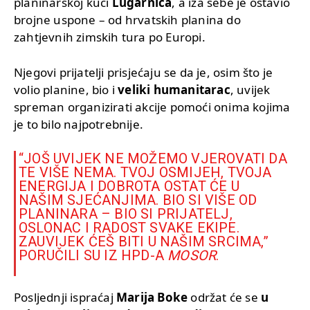
planinarskoj kući
Lugarnica
, a iza sebe je ostavio
brojne uspone – od hrvatskih planina do
zahtjevnih zimskih tura po Europi.
Njegovi prijatelji prisjećaju se da je, osim što je
volio planine, bio i
veliki humanitarac
, uvijek
spreman organizirati akcije pomoći onima kojima
je to bilo najpotrebnije.
“JOŠ UVIJEK NE MOŽEMO VJEROVATI DA
TE VIŠE NEMA. TVOJ OSMIJEH, TVOJA
ENERGIJA I DOBROTA OSTAT ĆE U
NAŠIM SJEĆANJIMA. BIO SI VIŠE OD
PLANINARA – BIO SI PRIJATELJ,
OSLONAC I RADOST SVAKE EKIPE.
ZAUVIJEK ĆEŠ BITI U NAŠIM SRCIMA,”
PORUČILI SU IZ HPD-A
MOSOR
.
Posljednji ispraćaj
Marija Boke
održat će se
u