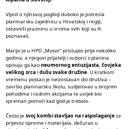
Vijest o njihovoj pogibiji duboko je potresla
planinarsku zajednicu u Hrvatskoj i regiji,
ostavivši prazninu u srcima svih koji su ih
poznavali.
Marijo je u HPD „Mosor“ pristupio prije nekoliko
godina, a njegovi prijatelji i suborci s planina
opisuju ga kao
neumornog entuzijasta
,
čovjeka
velikog srca
i
dušu svake družine
. U kratkom
vremenu postao je neizostavan dio društva –
završio planinarsku školu, sudjelovao u brojnim
pohodima i radnim akcijama te uvijek bio
spreman pomoći kad god je trebalo.
Često je
svoj kombi stavljao na raspolaganje
za
prijevoz opreme i materijala, dežurao u