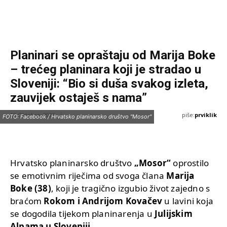
Planinari se opraštaju od Marija Boke
– trećeg planinara koji je stradao u
Sloveniji: “Bio si duša svakog izleta,
zauvijek ostaješ s nama”
piše:
prviklik
10 Oktobra, 2025
FOTO: Facebook / Hrvatsko planinarsko društvo "Mosor"
Hrvatsko planinarsko društvo
„Mosor“
oprostilo
se emotivnim riječima od svoga člana
Marija
Boke (38)
, koji je tragično izgubio život zajedno s
braćom
Rokom i Andrijom Kovačev
u lavini koja
se dogodila tijekom planinarenja u
Julijskim
Alpama u Sloveniji
.