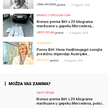
kolege uputile emotivnu oproštajnu
CRNA HRONIKA
prviklik
-
8 Augusta, 2026
poruku
KRENUO S DROGOM U BIH
Krenuo prema BiH s 20 kilograma
marihuane u gepeku Mercedesa,
policija ga uhapsila na granici
VIJESTI REGIJA
prviklik
-
8 Augusta, 2026
PONOS BIH
Ponos BiH: Hena Hadžimujagić osvojila
prestižnu stipendiju Austrijske
akademije nauka, njeno istraživanje
DRUŠTVO
prviklik
-
8 Augusta, 2026
moglo bi pomoći djeci širom svijeta
MOŽDA VAS ZANIMA?
VIJESTI REGIJA
Krenuo prema BiH s 20 kilograma
marihuane u gepeku Mercedesa, policija
ga uhapsila na granici