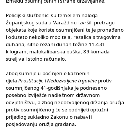
između osumnjičenih i strane državljanke.
Policijski službenici su temeljem naloga
Županijskog suda u Varaždinu izvršili pretragu
objekata koje koriste osumnjičeni te je pronađeno
i oduzeto nekoliko mobitela, rezalica s tragovima
duhana, sitno rezani duhan težine 11.431
kilogram, malokalibarska puška, 89 komada
streljiva i stolno računalo.
Zbog sumnje u počinjenje kaznenih
djela
Prostitucije
i
Nedozvoljene trgovine
protiv
osumnjičenog 41-godišnjaka je podneseno
posebno izviješće nadležnom državnom
odvjetništvu, a zbog nedozvoljenog držanja oružja
protiv osumnjičenog će se podnijeti optužni
prijedlog sukladno Zakonu o nabavi i
posjedovanju oružja građana.