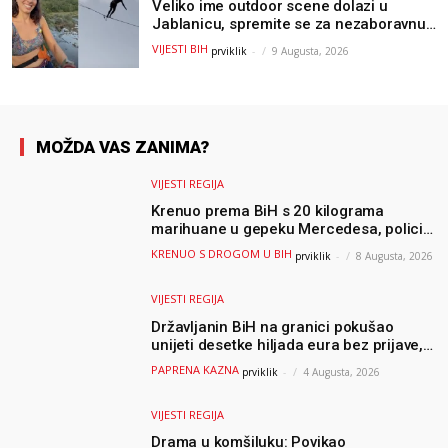
Veliko ime outdoor scene dolazi u
Jablanicu, spremite se za nezaboravnu
avanturu (VIDEO) !
VIJESTI BIH
prviklik
-
9 Augusta, 2026
MOŽDA VAS ZANIMA?
VIJESTI REGIJA
Krenuo prema BiH s 20 kilograma
marihuane u gepeku Mercedesa, policija
ga uhapsila na granici
KRENUO S DROGOM U BIH
prviklik
-
8 Augusta, 2026
VIJESTI REGIJA
Državljanin BiH na granici pokušao
unijeti desetke hiljada eura bez prijave,
uslijedila “paprena” kazna
PAPRENA KAZNA
prviklik
-
4 Augusta, 2026
VIJESTI REGIJA
Drama u komšiluku: Povikao