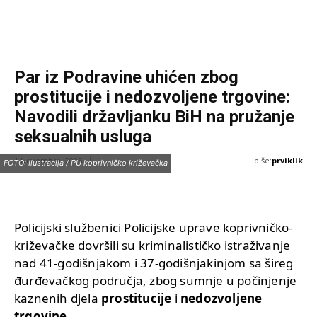
Par iz Podravine uhićen zbog
prostitucije i nedozvoljene trgovine:
Navodili državljanku BiH na pružanje
seksualnih usluga
piše:
prviklik
1 Novembra, 2025
FOTO: Ilustracija / PU koprivničko križevačka
Policijski službenici Policijske uprave koprivničko-
križevačke dovršili su kriminalističko istraživanje
nad 41-godišnjakom i 37-godišnjakinjom sa šireg
đurđevačkog područja, zbog sumnje u počinjenje
kaznenih djela
prostitucije
i
nedozvoljene
trgovine
.