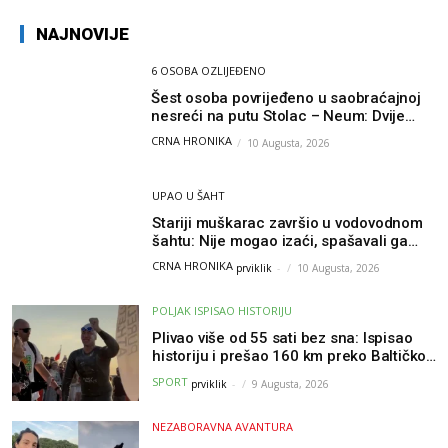
NAJNOVIJE
6 OSOBA OZLIJEĐENO
Šest osoba povrijeđeno u saobraćajnoj
nesreći na putu Stolac – Neum: Dvije
osobe zadobile teške tjelesne povrede
CRNA HRONIKA
10 Augusta, 2026
UPAO U ŠAHT
Stariji muškarac završio u vodovodnom
šahtu: Nije mogao izaći, spašavali ga
vatrogasci
CRNA HRONIKA
prviklik
-
10 Augusta, 2026
POLJAK ISPISAO HISTORIJU
Plivao više od 55 sati bez sna: Ispisao
historiju i prešao 160 km preko Baltičkog
mora – a podvig posvetio djeci oboljeloj
SPORT
prviklik
-
9 Augusta, 2026
od raka
NEZABORAVNA AVANTURA