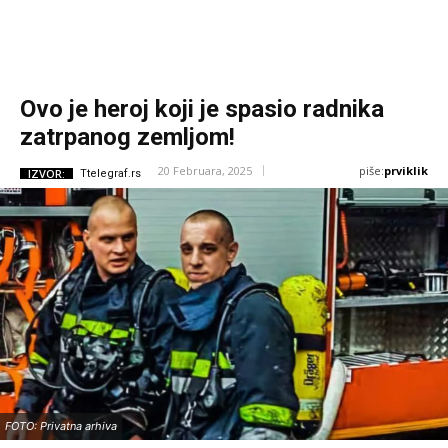
Ovo je heroj koji je spasio radnika
zatrpanog zemljom!
piše:
prviklik
20 Februara, 2025
IZVOR:
Ttelegraf.rs
FOTO: Privatna arhiva