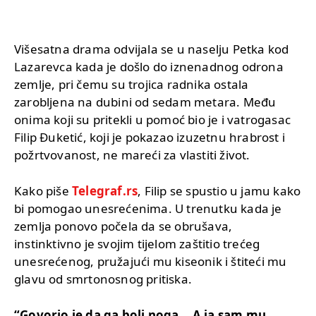
Višesatna drama odvijala se u naselju Petka kod
Lazarevca kada je došlo do iznenadnog odrona
zemlje, pri čemu su trojica radnika ostala
zarobljena na dubini od sedam metara. Među
onima koji su pritekli u pomoć bio je i vatrogasac
Filip Đuketić, koji je pokazao izuzetnu hrabrost i
požrtvovanost, ne mareći za vlastiti život.
Kako piše
Telegraf.rs
, Filip se spustio u jamu kako
bi pomogao unesrećenima. U trenutku kada je
zemlja ponovo počela da se obrušava,
instinktivno je svojim tijelom zaštitio trećeg
unesrećenog, pružajući mu kiseonik i štiteći mu
glavu od smrtonosnog pritiska.
“Govorio je da ga boli noga… A ja sam mu