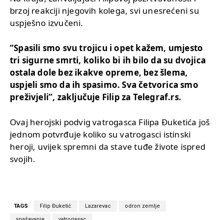
brzoj reakciji njegovih kolega, svi unesrećeni su
uspješno izvučeni.
“Spasili smo svu trojicu i opet kažem, umjesto
tri sigurne smrti, koliko bi ih bilo da su dvojica
ostala dole bez ikakve opreme, bez šlema,
uspjeli smo da ih spasimo. Sva četvorica smo
preživjeli”, zaključuje Filip za Telegraf.rs.
Ovaj herojski podvig vatrogasca Filipa Đuketića još
jednom potvrđuje koliko su vatrogasci istinski
heroji, uvijek spremni da stave tuđe živote ispred
svojih.
TAGS
Filip Đuketić
Lazarevac
odron zemlje
spašavanje
vatrogasac