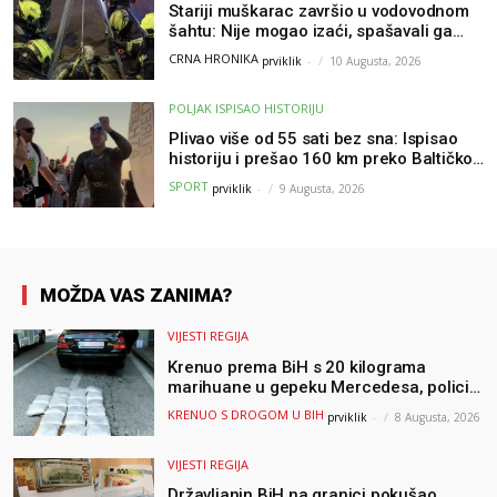
Stariji muškarac završio u vodovodnom
šahtu: Nije mogao izaći, spašavali ga
vatrogasci
CRNA HRONIKA
prviklik
-
10 Augusta, 2026
POLJAK ISPISAO HISTORIJU
Plivao više od 55 sati bez sna: Ispisao
historiju i prešao 160 km preko Baltičkog
mora – a podvig posvetio djeci oboljeloj
SPORT
prviklik
-
9 Augusta, 2026
od raka
MOŽDA VAS ZANIMA?
VIJESTI REGIJA
Krenuo prema BiH s 20 kilograma
marihuane u gepeku Mercedesa, policija
ga uhapsila na granici
KRENUO S DROGOM U BIH
prviklik
-
8 Augusta, 2026
VIJESTI REGIJA
Državljanin BiH na granici pokušao