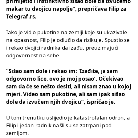
primijetio i instinktivno sišao dole da izvučemo
makar tu dvojicu napolje”, prepričava Filip za
Telegraf.rs.
Iako je vidio pukotine na zemlji koje su ukazivale
na opasnost, Filip je odlučio da rizikuje. Spustio se
i rekao dvojici radnika da izađu, preuzimajući
odgovornost na sebe.
“Sišao sam dole i rekao im: ‘Izađite, ja sam
odgovorno lice, ovo je moj posao’. Očekivao
sam da će se nešto desiti, ali nisam znao u kojoj
mjeri. Video sam pukotine, ali sam ipak sišao
dole da izvučem njih dvojicu”, ispričao je.
U tom trenutku uslijedio je katastrofalan odron, a
Filip i jedan radnik našli su se zatrpani pod
zemljom.