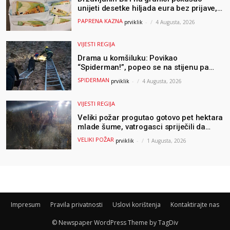
unijeti desetke hiljada eura bez prijave,
uslijedila “paprena” kazna
PAPRENA KAZNA
prviklik
-
4 Augusta, 2026
VIJESTI REGIJA
Drama u komšiluku: Povikao
“Spiderman!”, popeo se na stijenu pa
ostao zarobljen
SPIDERMAN
prviklik
-
4 Augusta, 2026
VIJESTI REGIJA
Veliki požar progutao gotovo pet hektara
mlade šume, vatrogasci spriječili da
dođe do još veće katastrofe
VELIKI POŽAR
prviklik
-
1 Augusta, 2026
Impresum
Pravila privatnosti
Uslovi korištenja
Kontaktirajte nas
© Newspaper WordPress Theme by TagDiv