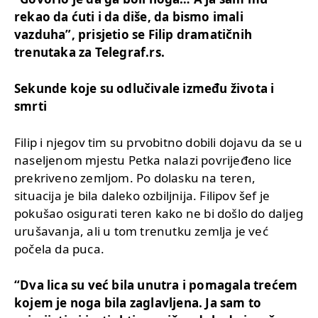
rekao da ćuti i da diše, da bismo imali
vazduha”, prisjetio se Filip dramatičnih
trenutaka za Telegraf.rs.
Sekunde koje su odlučivale između života i
smrti
Filip i njegov tim su prvobitno dobili dojavu da se u
naseljenom mjestu Petka nalazi povrijeđeno lice
prekriveno zemljom. Po dolasku na teren,
situacija je bila daleko ozbiljnija. Filipov šef je
pokušao osigurati teren kako ne bi došlo do daljeg
urušavanja, ali u tom trenutku zemlja je već
počela da puca.
“Dva lica su već bila unutra i pomagala trećem
kojem je noga bila zaglavljena. Ja sam to