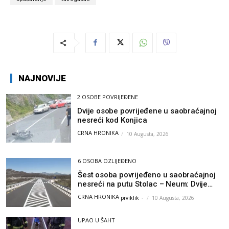
NAJNOVIJE
2 OSOBE POVRIJEĐENE
Dvije osobe povrijeđene u saobraćajnoj
nesreći kod Konjica
CRNA HRONIKA
10 Augusta, 2026
6 OSOBA OZLIJEĐENO
Šest osoba povrijeđeno u saobraćajnoj
nesreći na putu Stolac – Neum: Dvije
osobe zadobile teške tjelesne povrede
CRNA HRONIKA
prviklik
-
10 Augusta, 2026
UPAO U ŠAHT