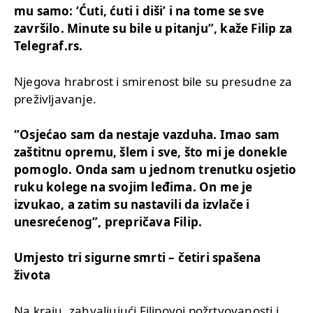
mu samo: ‘Ćuti, ćuti i diši’ i na tome se sve
završilo. Minute su bile u pitanju”, kaže Filip za
Telegraf.rs.
Njegova hrabrost i smirenost bile su presudne za
preživljavanje.
“Osjećao sam da nestaje vazduha. Imao sam
zaštitnu opremu, šlem i sve, što mi je donekle
pomoglo. Onda sam u jednom trenutku osjetio
ruku kolege na svojim leđima. On me je
izvukao, a zatim su nastavili da izvlače i
unesrećenog”, prepričava Filip.
Umjesto tri sigurne smrti – četiri spašena
života
Na kraju, zahvaljujući Filipovoj požrtvovanosti i