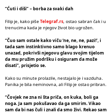
“Ćuti i diši” – borba za svaki dah
Filip je, kako piše
Telegraf.rs
, ostao sabran čak i u
trenucima kada je njegov život bio ugrožen.
“Čuo sam ostale kako viču ‘ne, ne, ne, pazi!’, i
tada sam instinktivno samo blago krenuo
unazad, pokrivši njegovu glavu svojim tijelom
da mu pružim podršku i osiguram da može
disati”, prisjetio se.
Kako su minute prolazile, nestajalo je i vazduha.
Panika je bila neminovna, ali Filip je ostao pribran.
“Čovjek ne zna ni šta priča, on kuka, boli ga
noga. Ja sam pokušavao da ga smirim. Vikao
sam da bi nas čuli i znali da smo živi. Rekao sam