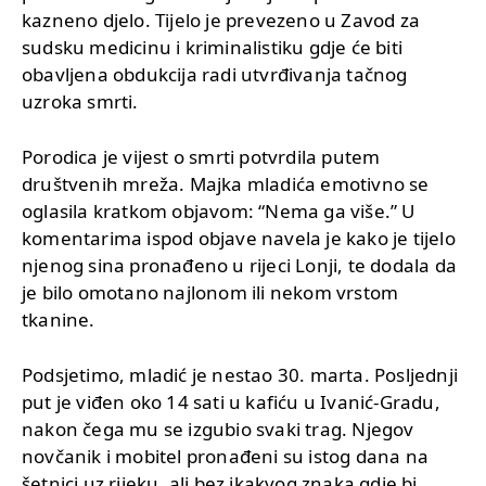
kazneno djelo. Tijelo je prevezeno u Zavod za
sudsku medicinu i kriminalistiku gdje će biti
obavljena obdukcija radi utvrđivanja tačnog
uzroka smrti.
Porodica je vijest o smrti potvrdila putem
društvenih mreža. Majka mladića emotivno se
oglasila kratkom objavom: “Nema ga više.” U
komentarima ispod objave navela je kako je tijelo
njenog sina pronađeno u rijeci Lonji, te dodala da
je bilo omotano najlonom ili nekom vrstom
tkanine.
Podsjetimo, mladić je nestao 30. marta. Posljednji
put je viđen oko 14 sati u kafiću u Ivanić-Gradu,
nakon čega mu se izgubio svaki trag. Njegov
novčanik i mobitel pronađeni su istog dana na
šetnici uz rijeku, ali bez ikakvog znaka gdje bi