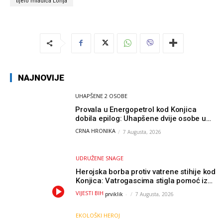
tijelo mladića Lonja
NAJNOVIJE
UHAPŠENE 2 OSOBE
Provala u Energopetrol kod Konjica
dobila epilog: Uhapšene dvije osobe u
Čapljini i Jablanici
CRNA HRONIKA
7 Augusta, 2026
UDRUŽENE SNAGE
Herojska borba protiv vatrene stihije kod
Konjica: Vatrogascima stigla pomoć iz
Sarajeva, helikopteri i Air Tractori
VIJESTI BIH
prviklik
-
7 Augusta, 2026
udružili snage
EKOLOŠKI HEROJ