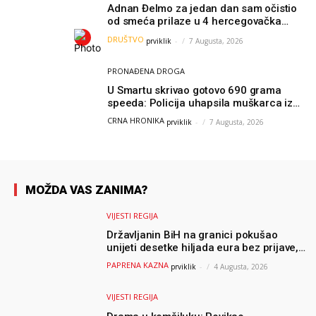
Adnan Đelmo za jedan dan sam očistio
od smeća prilaze u 4 hercegovačka
grada: “Danas nisam čistio samo smeće,
DRUŠTVO
prviklik
-
7 Augusta, 2026
čistio sam sliku o nama”
PRONAĐENA DROGA
U Smartu skrivao gotovo 690 grama
speeda: Policija uhapsila muškarca iz
Hercegovine
CRNA HRONIKA
prviklik
-
7 Augusta, 2026
MOŽDA VAS ZANIMA?
VIJESTI REGIJA
Državljanin BiH na granici pokušao
unijeti desetke hiljada eura bez prijave,
uslijedila “paprena” kazna
PAPRENA KAZNA
prviklik
-
4 Augusta, 2026
VIJESTI REGIJA