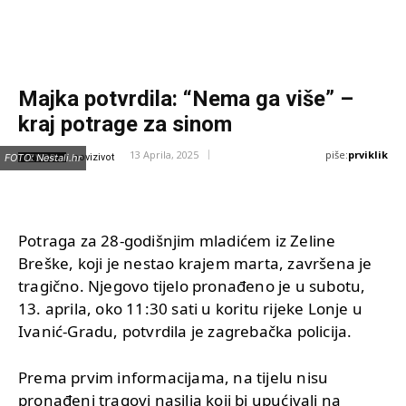
Majka potvrdila: “Nema ga više” –
kraj potrage za sinom
piše:
prviklik
13 Aprila, 2025
IZVOR:
FOTO: Nestali.hr
novizivot
Potraga za 28-godišnjim mladićem iz Zeline
Breške, koji je nestao krajem marta, završena je
tragično. Njegovo tijelo pronađeno je u subotu,
13. aprila, oko 11:30 sati u koritu rijeke Lonje u
Ivanić-Gradu, potvrdila je zagrebačka policija.
Prema prvim informacijama, na tijelu nisu
pronađeni tragovi nasilja koji bi upućivali na