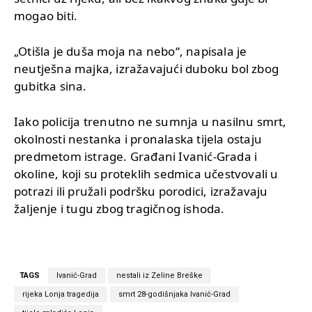
mogao biti.
„Otišla je duša moja na nebo“, napisala je
neutješna majka, izražavajući duboku bol zbog
gubitka sina.
Iako policija trenutno ne sumnja u nasilnu smrt,
okolnosti nestanka i pronalaska tijela ostaju
predmetom istrage. Građani Ivanić-Grada i
okoline, koji su proteklih sedmica učestvovali u
potrazi ili pružali podršku porodici, izražavaju
žaljenje i tugu zbog tragičnog ishoda.
TAGS
Ivanić-Grad
nestali iz Zeline Breške
rijeka Lonja tragedija
smrt 28-godišnjaka Ivanić-Grad