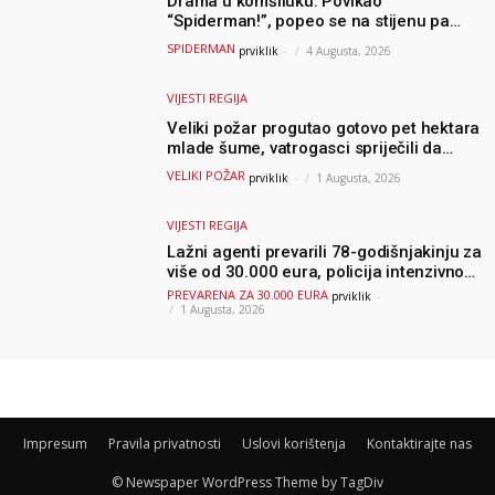
Drama u komšiluku: Povikao
“Spiderman!”, popeo se na stijenu pa
ostao zarobljen
SPIDERMAN
prviklik
-
4 Augusta, 2026
VIJESTI REGIJA
Veliki požar progutao gotovo pet hektara
mlade šume, vatrogasci spriječili da
dođe do još veće katastrofe
VELIKI POŽAR
prviklik
-
1 Augusta, 2026
VIJESTI REGIJA
Lažni agenti prevarili 78-godišnjakinju za
više od 30.000 eura, policija intenzivno
traga za počiniteljima
PREVARENA ZA 30.000 EURA
prviklik
-
1 Augusta, 2026
Impresum
Pravila privatnosti
Uslovi korištenja
Kontaktirajte nas
© Newspaper WordPress Theme by TagDiv