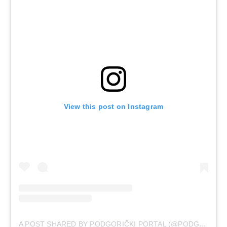
View this post on Instagram
A
POST SHARED BY PODGORIČKI PORTAL (@PODGORICKI.PORTAL)