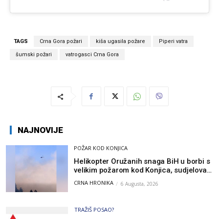
TAGS
Crna Gora požari
kiša ugasila požare
Piperi vatra
šumski požari
vatrogasci Crna Gora
NAJNOVIJE
POŽAR KOD KONJICA
Helikopter Oružanih snaga BiH u borbi s
velikim požarom kod Konjica, sudjelovao
i Air Tractor
CRNA HRONIKA
6 Augusta, 2026
TRAŽIŠ POSAO?