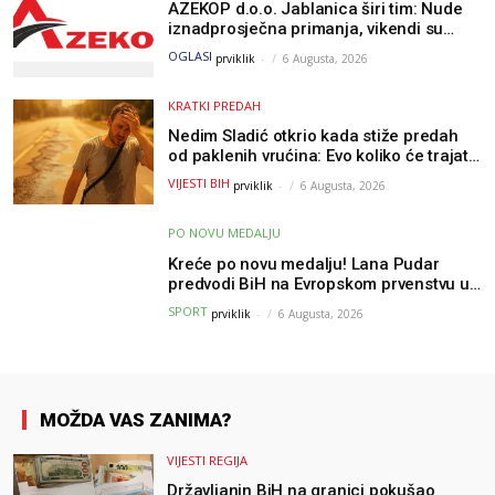
AZEKOP d.o.o. Jablanica širi tim: Nude
iznadprosječna primanja, vikendi su
slobodni, traži se više radnika
OGLASI
prviklik
-
6 Augusta, 2026
KRATKI PREDAH
Nedim Sladić otkrio kada stiže predah
od paklenih vrućina: Evo koliko će trajati
osvježenje u BiH
VIJESTI BIH
prviklik
-
6 Augusta, 2026
PO NOVU MEDALJU
Kreće po novu medalju! Lana Pudar
predvodi BiH na Evropskom prvenstvu u
Parizu
SPORT
prviklik
-
6 Augusta, 2026
MOŽDA VAS ZANIMA?
VIJESTI REGIJA
Državljanin BiH na granici pokušao