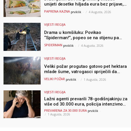
unijeti desetke hiljada eura bez prijave,
uslijedila “paprena” kazna
PAPRENA KAZNA
prviklik
-
4 Augusta, 2026
VIJESTI REGIJA
Drama u komšiluku: Povikao
“Spiderman!”, popeo se na stijenu pa
ostao zarobljen
SPIDERMAN
prviklik
-
4 Augusta, 2026
VIJESTI REGIJA
Veliki požar progutao gotovo pet hektara
mlade šume, vatrogasci spriječili da
dođe do još veće katastrofe
VELIKI POŽAR
prviklik
-
1 Augusta, 2026
VIJESTI REGIJA
Lažni agenti prevarili 78-godišnjakinju za
više od 30.000 eura, policija intenzivno
traga za počiniteljima
PREVARENA ZA 30.000 EURA
prviklik
-
1 Augusta, 2026