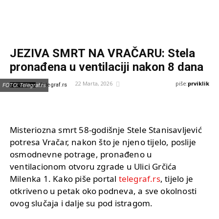
JEZIVA SMRT NA VRAČARU: Stela
pronađena u ventilaciji nakon 8 dana
piše:
prviklik
22 Marta, 2026
IZVOR:
FOTO: Telegraf.rs
Telegraf.rs
Misteriozna smrt 58-godišnje Stele Stanisavljević
potresa Vračar, nakon što je njeno tijelo, poslije
osmodnevne potrage, pronađeno u
ventilacionom otvoru zgrade u Ulici Grčića
Milenka 1. Kako piše portal
telegraf.rs
, tijelo je
otkriveno u petak oko podneva, a sve okolnosti
ovog slučaja i dalje su pod istragom.