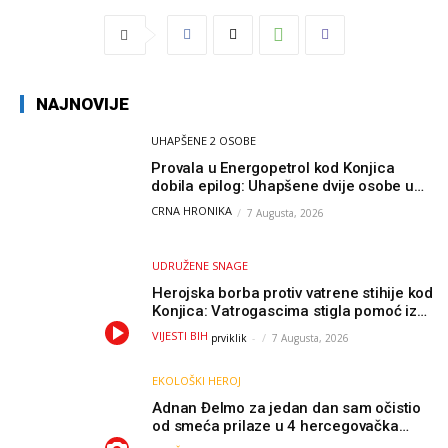
NAJNOVIJE
UHAPŠENE 2 OSOBE
Provala u Energopetrol kod Konjica
dobila epilog: Uhapšene dvije osobe u
Čapljini i Jablanici
CRNA HRONIKA
7 Augusta, 2026
UDRUŽENE SNAGE
Herojska borba protiv vatrene stihije kod
Konjica: Vatrogascima stigla pomoć iz
Sarajeva, helikopteri i Air Tractori
VIJESTI BIH
prviklik
-
7 Augusta, 2026
udružili snage
EKOLOŠKI HEROJ
Adnan Đelmo za jedan dan sam očistio
od smeća prilaze u 4 hercegovačka
grada: “Danas nisam čistio samo smeće,