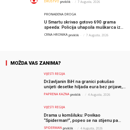
DRUŠTVO
prviklik
-
7 Augusta, 2026
čistio sam sliku o nama”
PRONAĐENA DROGA
U Smartu skrivao gotovo 690 grama
speeda: Policija uhapsila muškarca iz
Hercegovine
CRNA HRONIKA
prviklik
-
7 Augusta, 2026
MOŽDA VAS ZANIMA?
VIJESTI REGIJA
Državljanin BiH na granici pokušao
unijeti desetke hiljada eura bez prijave,
uslijedila “paprena” kazna
PAPRENA KAZNA
prviklik
-
4 Augusta, 2026
VIJESTI REGIJA
Drama u komšiluku: Povikao
“Spiderman!”, popeo se na stijenu pa
ostao zarobljen
SPIDERMAN
prviklik
-
4 Augusta, 2026