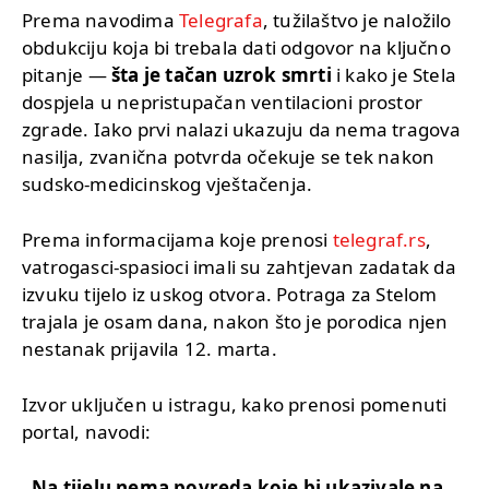
Prema navodima
Telegrafa
, tužilaštvo je naložilo
obdukciju koja bi trebala dati odgovor na ključno
pitanje —
šta je tačan uzrok smrti
i kako je Stela
dospjela u nepristupačan ventilacioni prostor
zgrade. Iako prvi nalazi ukazuju da nema tragova
nasilja, zvanična potvrda očekuje se tek nakon
sudsko-medicinskog vještačenja.
Prema informacijama koje prenosi
telegraf.rs
,
vatrogasci-spasioci imali su zahtjevan zadatak da
izvuku tijelo iz uskog otvora. Potraga za Stelom
trajala je osam dana, nakon što je porodica njen
nestanak prijavila 12. marta.
Izvor uključen u istragu, kako prenosi pomenuti
portal, navodi:
„Na tijelu nema povreda koje bi ukazivale na