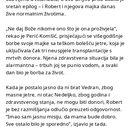
sretan epilog – i Robert i njegova majka danas
žive normalnim životima.
„Ne daj Bože nikome ono što je ona proživjela“,
rekao je Perić-Komšić, prisjećajući se višegodišnje
borbe svoje majke sa teškom bolešću jetre, koja je
uključivala čak tri neuspjele transplantacije s
mrtvih donora. Njena zdravstvena situacija bila je
alarmantna – trbuh joj se punio vodom, a svaki
dan bio je borba za život.
Kada je postalo jasno da ni brat Vedran, zbog
masne jetre, ni otac Nedeljko, zbog godina i
zdravstvenog stanja, ne mogu biti donori, Robert
je bez razmišljanja odlučio preuzeti odgovornost.
“Imao sam jasnu misiju, da mama bude dobro.
Sve ostalo bilo je sporedno”, izjavio je tada.