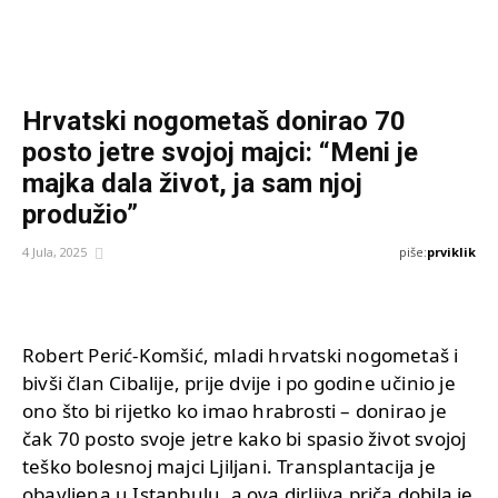
Hrvatski nogometaš donirao 70
posto jetre svojoj majci: “Meni je
majka dala život, ja sam njoj
produžio”
piše:
prviklik
4 Jula, 2025
Robert Perić-Komšić, mladi hrvatski nogometaš i
bivši član Cibalije, prije dvije i po godine učinio je
ono što bi rijetko ko imao hrabrosti – donirao je
čak 70 posto svoje jetre kako bi spasio život svojoj
teško bolesnoj majci Ljiljani. Transplantacija je
obavljena u Istanbulu, a ova dirljiva priča dobila je