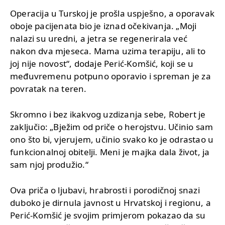
Operacija u Turskoj je prošla uspješno, a oporavak
oboje pacijenata bio je iznad očekivanja. „Moji
nalazi su uredni, a jetra se regenerirala već
nakon dva mjeseca. Mama uzima terapiju, ali to
joj nije novost“, dodaje Perić-Komšić, koji se u
međuvremenu potpuno oporavio i spreman je za
povratak na teren.
Skromno i bez ikakvog uzdizanja sebe, Robert je
zaključio: „Bježim od priče o herojstvu. Učinio sam
ono što bi, vjerujem, učinio svako ko je odrastao u
funkcionalnoj obitelji. Meni je majka dala život, ja
sam njoj produžio.“
Ova priča o ljubavi, hrabrosti i porodičnoj snazi
duboko je dirnula javnost u Hrvatskoj i regionu, a
Perić-Komšić je svojim primjerom pokazao da su