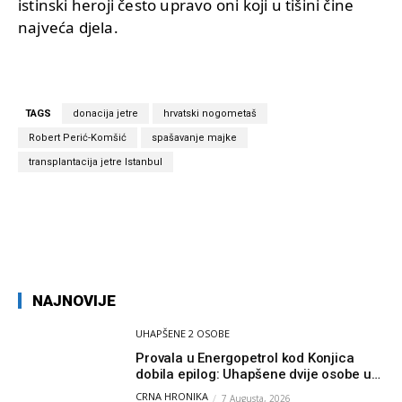
istinski heroji često upravo oni koji u tišini čine
najveća djela.
TAGS
donacija jetre
hrvatski nogometaš
Robert Perić-Komšić
spašavanje majke
transplantacija jetre Istanbul
NAJNOVIJE
UHAPŠENE 2 OSOBE
Provala u Energopetrol kod Konjica
dobila epilog: Uhapšene dvije osobe u
Čapljini i Jablanici
CRNA HRONIKA
7 Augusta, 2026