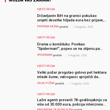
MOŽDA VAS ZANIMA?
VIJESTI REGIJA
Državljanin BiH na granici pokušao
unijeti desetke hiljada eura bez prijave,
uslijedila “paprena” kazna
PAPRENA KAZNA
prviklik
-
4 Augusta, 2026
VIJESTI REGIJA
Drama u komšiluku: Povikao
“Spiderman!”, popeo se na stijenu pa
ostao zarobljen
SPIDERMAN
prviklik
-
4 Augusta, 2026
VIJESTI REGIJA
Veliki požar progutao gotovo pet hektara
mlade šume, vatrogasci spriječili da
dođe do još veće katastrofe
VELIKI POŽAR
prviklik
-
1 Augusta, 2026
VIJESTI REGIJA
Lažni agenti prevarili 78-godišnjakinju za
više od 30.000 eura, policija intenzivno
traga za počiniteljima
PREVARENA ZA 30.000 EURA
prviklik
-