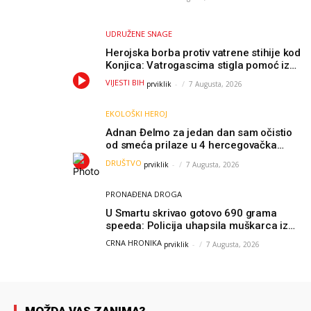
UDRUŽENE SNAGE
Herojska borba protiv vatrene stihije kod
Konjica: Vatrogascima stigla pomoć iz
Sarajeva, helikopteri i Air Tractori
VIJESTI BIH
prviklik
-
7 Augusta, 2026
udružili snage
EKOLOŠKI HEROJ
Adnan Đelmo za jedan dan sam očistio
od smeća prilaze u 4 hercegovačka
grada: “Danas nisam čistio samo smeće,
DRUŠTVO
prviklik
-
7 Augusta, 2026
čistio sam sliku o nama”
PRONAĐENA DROGA
U Smartu skrivao gotovo 690 grama
speeda: Policija uhapsila muškarca iz
Hercegovine
CRNA HRONIKA
prviklik
-
7 Augusta, 2026