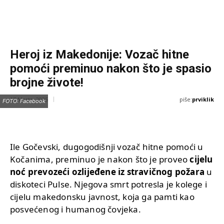
Heroj iz Makedonije: Vozač hitne
pomoći preminuo nakon što je spasio
brojne živote!
piše:
prviklik
17 Marta, 2025
FOTO: Facebook
Ile Gočevski, dugogodišnji vozač hitne pomoći u
Kočanima, preminuo je nakon što je proveo
cijelu
noć prevozeći ozlijeđene iz stravičnog požara
u
diskoteci Pulse. Njegova smrt potresla je kolege i
cijelu makedonsku javnost, koja ga pamti kao
posvećenog i humanog čovjeka.