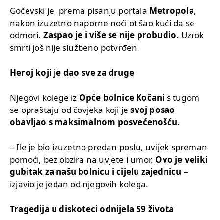
Gočevski je, prema pisanju portala
Metropola
,
nakon izuzetno naporne noći otišao kući da se
odmori.
Zaspao je i više se nije probudio.
Uzrok
smrti još nije službeno potvrđen.
Heroj koji je dao sve za druge
Njegovi kolege iz
Opće bolnice Kočani
s tugom
se opraštaju od čovjeka koji je
svoj posao
obavljao s maksimalnom posvećenošću
.
– Ile je bio izuzetno predan poslu, uvijek spreman
pomoći, bez obzira na uvjete i umor.
Ovo je veliki
gubitak za našu bolnicu i cijelu zajednicu
–
izjavio je jedan od njegovih kolega.
Tragedija u diskoteci odnijela 59 života