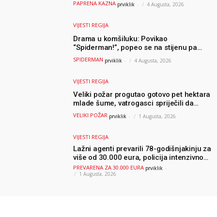
uslijedila “paprena” kazna
PAPRENA KAZNA
prviklik
-
4 Augusta, 2026
VIJESTI REGIJA
Drama u komšiluku: Povikao
“Spiderman!”, popeo se na stijenu pa
ostao zarobljen
SPIDERMAN
prviklik
-
4 Augusta, 2026
VIJESTI REGIJA
Veliki požar progutao gotovo pet hektara
mlade šume, vatrogasci spriječili da
dođe do još veće katastrofe
VELIKI POŽAR
prviklik
-
1 Augusta, 2026
VIJESTI REGIJA
Lažni agenti prevarili 78-godišnjakinju za
više od 30.000 eura, policija intenzivno
traga za počiniteljima
PREVARENA ZA 30.000 EURA
prviklik
-
1 Augusta, 2026