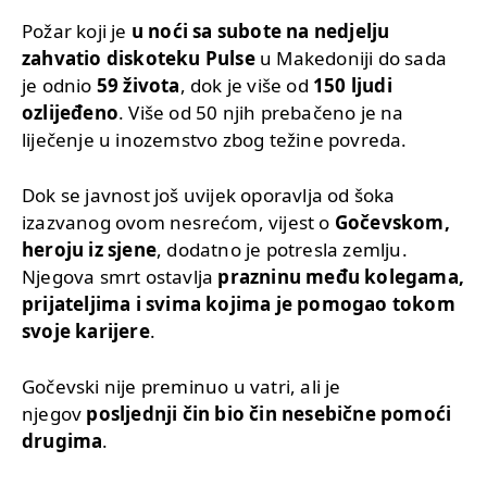
Požar koji je
u noći sa subote na nedjelju
zahvatio diskoteku Pulse
u Makedoniji do sada
je odnio
59 života
, dok je više od
150 ljudi
ozlijeđeno
. Više od 50 njih prebačeno je na
liječenje u inozemstvo zbog težine povreda.
Dok se javnost još uvijek oporavlja od šoka
izazvanog ovom nesrećom, vijest o
Gočevskom,
heroju iz sjene
, dodatno je potresla zemlju.
Njegova smrt ostavlja
prazninu među kolegama,
prijateljima i svima kojima je pomogao tokom
svoje karijere
.
Gočevski nije preminuo u vatri, ali je
njegov
posljednji čin bio čin nesebične pomoći
drugima
.