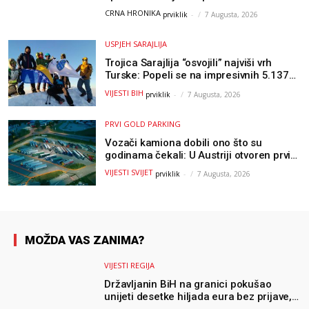
Hercegovine
CRNA HRONIKA
prviklik
-
7 Augusta, 2026
USPJEH SARAJLIJA
Trojica Sarajlija “osvojili” najviši vrh
Turske: Popeli se na impresivnih 5.137
metara
VIJESTI BIH
prviklik
-
7 Augusta, 2026
PRVI GOLD PARKING
Vozači kamiona dobili ono što su
godinama čekali: U Austriji otvoren prvi
GOLD sigurni parking
VIJESTI SVIJET
prviklik
-
7 Augusta, 2026
MOŽDA VAS ZANIMA?
VIJESTI REGIJA
Državljanin BiH na granici pokušao
unijeti desetke hiljada eura bez prijave,