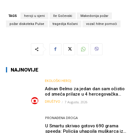
TAGS
heroji u sjeni
Ile Gočevski
Makedonija požar
požar diskoteka Pulse
tragedija Kočani
vozač hitne pomoći
NAJNOVIJE
EKOLOŠKI HEROJ
Adnan Đelmo za jedan dan sam očistio
od smeća prilaze u 4 hercegovačka
grada: “Danas nisam čistio samo smeće,
DRUŠTVO
7 Augusta, 2026
čistio sam sliku o nama”
PRONAĐENA DROGA
U Smartu skrivao gotovo 690 grama
speeda: Policija uhapsila muškarca iz