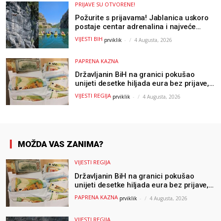
PRIJAVE SU OTVORENE!
Požurite s prijavama! Jablanica uskoro
postaje centar adrenalina i najveće
outdoor avanture ovog ljeta
VIJESTI BIH
prviklik
-
4 Augusta, 2026
PAPRENA KAZNA
Državljanin BiH na granici pokušao
unijeti desetke hiljada eura bez prijave,
uslijedila “paprena” kazna
VIJESTI REGIJA
prviklik
-
4 Augusta, 2026
MOŽDA VAS ZANIMA?
VIJESTI REGIJA
Državljanin BiH na granici pokušao
unijeti desetke hiljada eura bez prijave,
uslijedila “paprena” kazna
PAPRENA KAZNA
prviklik
-
4 Augusta, 2026
VIJESTI REGIJA