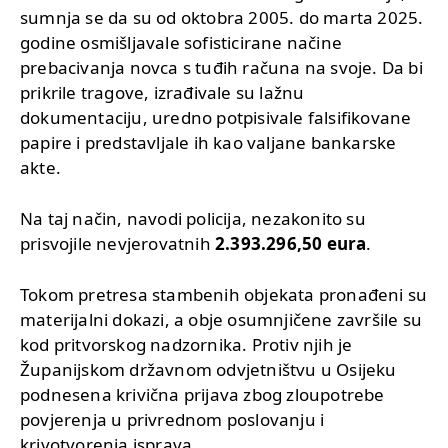
sumnja se da su od oktobra 2005. do marta 2025.
godine osmišljavale sofisticirane načine
prebacivanja novca s tuđih računa na svoje. Da bi
prikrile tragove, izrađivale su lažnu
dokumentaciju, uredno potpisivale falsifikovane
papire i predstavljale ih kao valjane bankarske
akte.
Na taj način, navodi policija, nezakonito su
prisvojile nevjerovatnih
2.393.296,50 eura
.
Tokom pretresa stambenih objekata pronađeni su
materijalni dokazi, a obje osumnjičene završile su
kod pritvorskog nadzornika. Protiv njih je
Županijskom državnom odvjetništvu u Osijeku
podnesena krivična prijava zbog zloupotrebe
povjerenja u privrednom poslovanju i
krivotvorenja isprava.