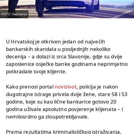
FOTO: Ilustracija
U Hrvatskoj je otkriven jedan od najvećih
bankarskih skandala u posljednjih nekoliko
decenija – a dolazi iz srca Slavonije, gdje su dvije
zaposlenice osječke banke godinama neprimjetno
potkradale svoje klijente.
Kako prenosi portal
novizivot
, policija je nakon
dugotrajne istrage privela dvije žene, stare 58 i 53
godine, koje su kao lične bankarice gotovo 20
godina uživale apsolutno povjerenje klijenata – i
nemilosrdno ga zloupotrebljavale.
Prema rezultatima kriminalističkog istraživanja,