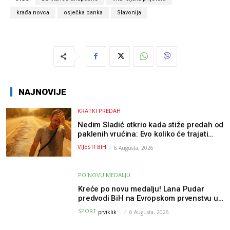
krađa novca
osječka banka
Slavonija
NAJNOVIJE
KRATKI PREDAH
Nedim Sladić otkrio kada stiže predah od
paklenih vrućina: Evo koliko će trajati
osvježenje u BiH
VIJESTI BIH
6 Augusta, 2026
PO NOVU MEDALJU
Kreće po novu medalju! Lana Pudar
predvodi BiH na Evropskom prvenstvu u
Parizu
SPORT
prviklik
-
6 Augusta, 2026