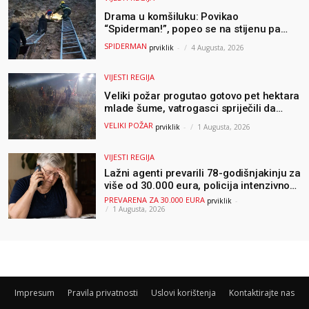
Drama u komšiluku: Povikao
“Spiderman!”, popeo se na stijenu pa
ostao zarobljen
SPIDERMAN
prviklik
-
4 Augusta, 2026
VIJESTI REGIJA
Veliki požar progutao gotovo pet hektara
mlade šume, vatrogasci spriječili da
dođe do još veće katastrofe
VELIKI POŽAR
prviklik
-
1 Augusta, 2026
VIJESTI REGIJA
Lažni agenti prevarili 78-godišnjakinju za
više od 30.000 eura, policija intenzivno
traga za počiniteljima
PREVARENA ZA 30.000 EURA
prviklik
-
1 Augusta, 2026
Impresum
Pravila privatnosti
Uslovi korištenja
Kontaktirajte nas