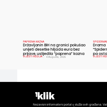
PAPRENA KAZNA
SPIDERMA
Državljanin BiH na granici pokušao
Drama u
unijeti desetke hiljada eura bez
“Spider
prijave, uslijedila “paprena” kazna
pa osta
VIJESTI REGIJA
VIJESTI RE
4 Augusta, 2026
Nezavisni informativni portal u službi svih građana. Vaš