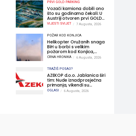
PRVI GOLD PARKING
Vozači kamiona dobili ono
što su godinama čekali: U
Austriji otvoren prvi GOLD
sigurni parking
VIJESTI SVIJET
7 Augusta, 2026
POŽAR KOD KONJICA
Helikopter Oružanih snaga
BiH u borbi s velikim
požarom kod Konjica,
sudjelovao i Air Tractor
CRNA HRONIKA
6 Augusta, 2026
TRAŽIŠ POSAO?
AZEKOP d.o.o. Jablanica širi
tim: Nude iznadprosječna
primanja, vikendi su
slobodni, traži se više
OGLASI
6 Augusta, 2026
radnika