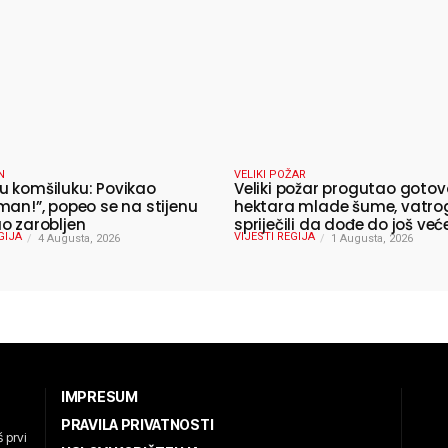
N
VELIKI POŽAR
 komšiluku: Povikao
Veliki požar progutao gotov
man!”, popeo se na stijenu
hektara mlade šume, vatro
o zarobljen
spriječili da dođe do još već
GIJA
VIJESTI REGIJA
4 Augusta, 2026
katastrofe
1 Augusta, 2026
IMPRESUM
PRAVILA PRIVATNOSTI
 prvi