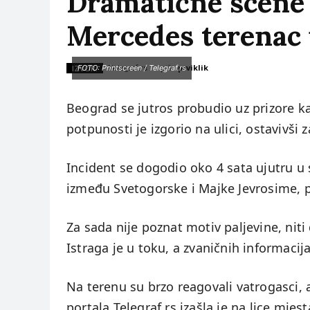
Dramatične scene 
Mercedes terenac 
piše:
prviklik
IZVOR:
FOTO: Printscreen / Telegraf.rs
Telegraf.rs
Beograd se jutros probudio uz prizore k
potpunosti je izgorio na ulici, ostavivši
Incident se dogodio oko 4 sata ujutru u
između Svetogorske i Majke Jevrosime, 
Za sada nije poznat motiv paljevine, niti
Istraga je u toku, a zvaničnih informacija
Na terenu su brzo reagovali vatrogasci, a
portala Telegraf.rs izašla je na lice mje