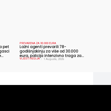
PREVARENA ZA 30.000 EURA
o pet
Lažni agenti prevarili 78-
gasci
godišnjakinju za više od 30.000
e
eura, policija intenzivno traga za
VIJESTI REGIJA
počiniteljima
1 Augusta, 2026