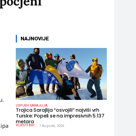
pocjeni
NAJNOVIJE
u.
USPJEH SARAJLIJA
Trojica Sarajlija “osvojili” najviši vrh
Turske: Popeli se na impresivnih 5.137
metara
kipa
VIJESTI BIH
7 Augusta, 2026