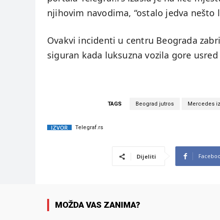
njihovim navodima, “ostalo jedva nešto l
Ovakvi incidenti u centru Beograda zabri
siguran kada luksuzna vozila gore usre
TAGS
Beograd jutros
Mercedes iz
IZVOR
Telegraf.rs
Facebo
Dijeliti
MOŽDA VAS ZANIMA?