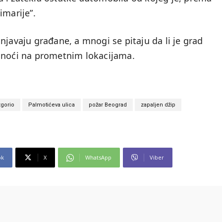
imarije”.
njavaju građane, a mnogi se pitaju da li je grad
d noći na prometnim lokacijama.
gorio
Palmotićeva ulica
požar Beograd
zapaljen džip
ok
X
WhatsApp
Viber