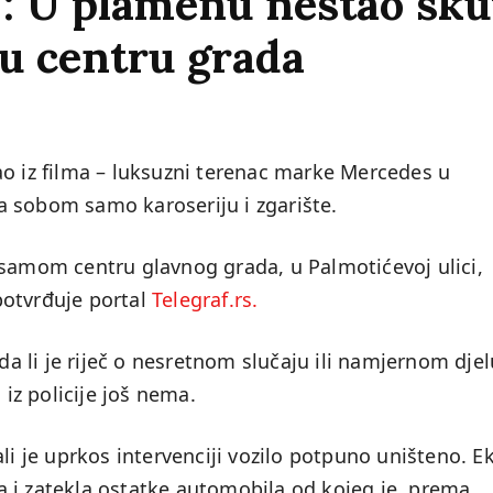
: U plamenu nestao sku
u centru grada
ao iz filma – luksuzni terenac marke Mercedes u
 za sobom samo karoseriju i zgarište.
 samom centru glavnog grada, u Palmotićevoj ulici,
potvrđuje portal
Telegraf.rs.
 da li je riječ o nesretnom slučaju ili namjernom djel
 iz policije još nema.
li je uprkos intervenciji vozilo potpuno uništeno. E
sta i zatekla ostatke automobila od kojeg je, prema