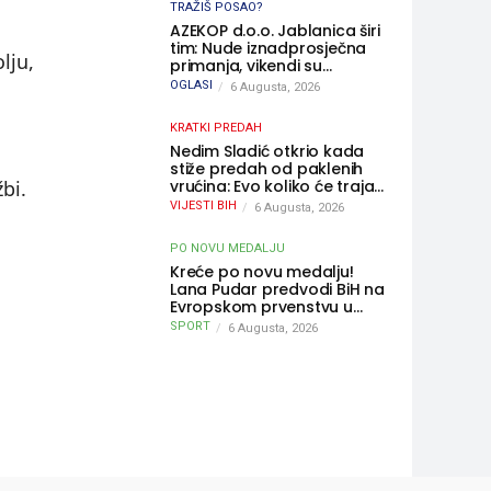
TRAŽIŠ POSAO?
AZEKOP d.o.o. Jablanica širi
tim: Nude iznadprosječna
lju,
primanja, vikendi su
slobodni, traži se više
OGLASI
6 Augusta, 2026
radnika
KRATKI PREDAH
Nedim Sladić otkrio kada
stiže predah od paklenih
vrućina: Evo koliko će trajati
bi.
osvježenje u BiH
VIJESTI BIH
6 Augusta, 2026
PO NOVU MEDALJU
Kreće po novu medalju!
Lana Pudar predvodi BiH na
Evropskom prvenstvu u
Parizu
SPORT
6 Augusta, 2026