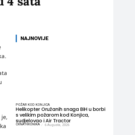
u 4 sata
NAJNOVIJE
e
ka.
ata
u
POŽAR KOD KONJICA
Helikopter Oružanih snaga BiH u borbi
s velikim požarom kod Konjica,
je,
sudjelovao i Air Tractor
jka
CRNA HRONIKA
6 Augusta, 2026