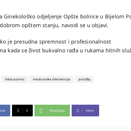
 Ginekološko odjeljenje Opšte bolnice u Bijelom Po
u dobrom opštem stanju, navodi se u objavi.
iko je presudna spremnost i profesionalnost
ma kada se život bukvalno rađa u rukama hitnih služ
hitna pomoć
medicinska intervencija
porođaj
ook
X
WhatsApp
Viber