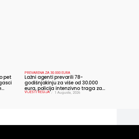
PREVARENA ZA 30.000 EURA
o pet
Lažni agenti prevarili 78-
gasci
godišnjakinju za više od 30.000
e
eura, policija intenzivno traga za
VIJESTI REGIJA
počiniteljima
1 Augusta, 2026