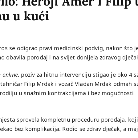
lo: Heroji Amer i Filip 
nu u kući
tros se odigrao pravi medicinski podvig, nakon što j
 obavila porođaj i na svijet donijela zdravog dječa
e online
, poziv za hitnu intervenciju stigao je oko 4 s
i tehničar Filip Mrdak i vozač Vladan Mrdak odmah s
porodilju u snažnim kontrakcijama i bez mogućnosti
mjesta sprovela kompletnu proceduru porođaja, koji 
rotekao bez komplikacija. Rodio se zdrav dječak, a ma