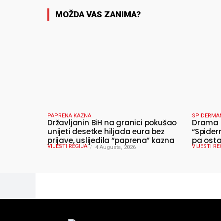
MOŽDA VAS ZANIMA?
PAPRENA KAZNA
SPIDERMA
Državljanin BiH na granici pokušao
Drama u
unijeti desetke hiljada eura bez
“Spider
prijave, uslijedila “paprena” kazna
pa osta
VIJESTI REGIJA
VIJESTI RE
4 Augusta, 2026