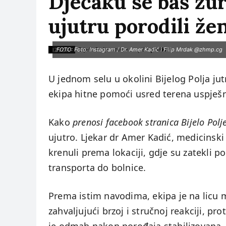
Dječaku se baš žuri
ujutru porodili že
piše:
prviklik
IZVOR:
FOTO: Foto: Instagram / Dr. Amer Kadić i Filip Mrdak @zhmp.cg
Bijelo Polje online
U jednom selu u okolini Bijelog Polja ju
ekipa hitne pomoći usred terena uspješno
Kako
prenosi facebook stranica Bijelo Polj
ujutro. Ljekar dr Amer Kadić, medicinsk
krenuli prema lokaciji, gdje su zatekli 
transporta do bolnice.
Prema istim navodima, ekipa je na licu 
zahvaljujući brzoj i stručnoj reakciji, p