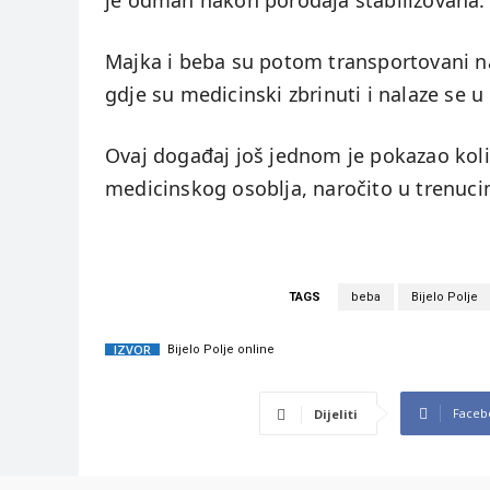
je odmah nakon porođaja stabilizovana.
Majka i beba su potom transportovani na
gdje su medicinski zbrinuti i nalaze se 
Ovaj događaj još jednom je pokazao kol
medicinskog osoblja, naročito u trenuci
TAGS
beba
Bijelo Polje
IZVOR
Bijelo Polje online
Faceb
Dijeliti