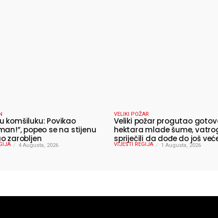
N
VELIKI POŽAR
 komšiluku: Povikao
Veliki požar progutao gotov
man!”, popeo se na stijenu
hektara mlade šume, vatro
o zarobljen
spriječili da dođe do još već
GIJA
VIJESTI REGIJA
4 Augusta, 2026
katastrofe
1 Augusta, 2026