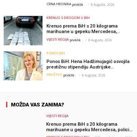
kolege uputile emotivnu oproštajnu
CRNA HRONIKA
prviklik
-
8 Augusta, 2026
poruku
KRENUO S DROGOM U BIH
Krenuo prema BiH s 20 kilograma
marihuane u gepeku Mercedesa,
policija ga uhapsila na granici
VIJESTI REGIJA
prviklik
-
8 Augusta, 2026
PONOS BIH
Ponos BiH: Hena Hadžimujagić osvojila
prestižnu stipendiju Austrijske
akademije nauka, njeno istraživanje
DRUŠTVO
prviklik
-
8 Augusta, 2026
moglo bi pomoći djeci širom svijeta
MOŽDA VAS ZANIMA?
VIJESTI REGIJA
Krenuo prema BiH s 20 kilograma
marihuane u gepeku Mercedesa, policija
ga uhapsila na granici