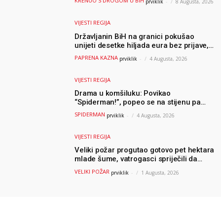
KRENUO S DROGOM U BIH
prviklik
-
8 Augusta, 2026
VIJESTI REGIJA
Državljanin BiH na granici pokušao
unijeti desetke hiljada eura bez prijave,
uslijedila “paprena” kazna
PAPRENA KAZNA
prviklik
-
4 Augusta, 2026
VIJESTI REGIJA
Drama u komšiluku: Povikao
“Spiderman!”, popeo se na stijenu pa
ostao zarobljen
SPIDERMAN
prviklik
-
4 Augusta, 2026
VIJESTI REGIJA
Veliki požar progutao gotovo pet hektara
mlade šume, vatrogasci spriječili da
dođe do još veće katastrofe
VELIKI POŽAR
prviklik
-
1 Augusta, 2026