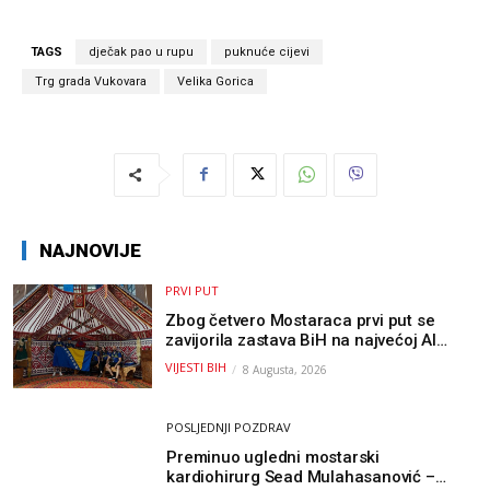
TAGS
dječak pao u rupu
puknuće cijevi
Trg grada Vukovara
Velika Gorica
NAJNOVIJE
PRVI PUT
Zbog četvero Mostaraca prvi put se
zavijorila zastava BiH na najvećoj AI
olimpijadi, a sada je njihov mentor
VIJESTI BIH
8 Augusta, 2026
postao član komiteta Međunarodne
olimpijade iz...
POSLJEDNJI POZDRAV
Preminuo ugledni mostarski
kardiohirurg Sead Mulahasanović –