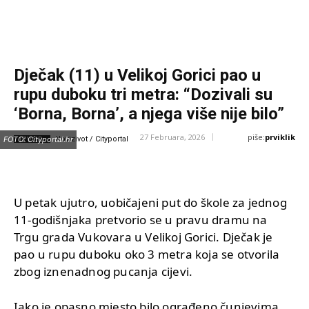
Dječak (11) u Velikoj Gorici pao u
rupu duboku tri metra: “Dozivali su
‘Borna, Borna’, a njega više nije bilo”
piše:
prviklik
27 Februara, 2026
IZVOR:
FOTO: Cityportal.hr
Novizivot / Cityportal
U petak ujutro, uobičajeni put do škole za jednog
11-godišnjaka pretvorio se u pravu dramu na
Trgu grada Vukovara u Velikoj Gorici. Dječak je
pao u rupu duboku oko 3 metra koja se otvorila
zbog iznenadnog pucanja cijevi.
Iako je opasno mjesto bilo ograđeno čunjevima,