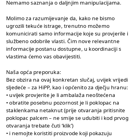
Nemamo saznanja o daljnjim manipulacijama.
Molimo za razumijevanje da, kako ne bismo
ugrozili tekuće istrage, trenutno možemo
komunicirati samo informacije koje su provjerile i
službeno odobrile vlasti. Čim nove relevantne
informacije postanu dostupne, u koordinaciji s
vlastima ćemo vas obavijestiti.
Naša opća preporuka:
Bez obzira na ovaj konkretan slučaj, uvijek vrijedi
sljedeće – za HiPP, kao i općenito za dječju hranu:
• uvijek provjerite je li ambalaža neoštećena
• obratite posebnu pozornost je li poklopac na
staklenkama netaknut (prije otvaranja pritisnite
poklopac palcem – ne smije se udubiti i kod prvog
otvaranja trebate čuti ‘klik’)
• i nemojte koristiti proizvode koji pokazuju