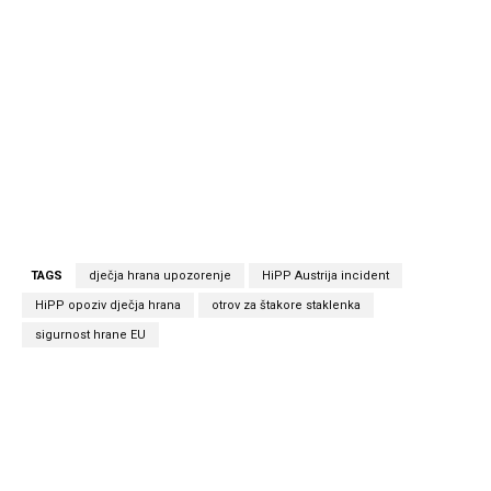
TAGS
dječja hrana upozorenje
HiPP Austrija incident
HiPP opoziv dječja hrana
otrov za štakore staklenka
sigurnost hrane EU