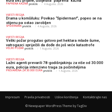
eura bez prijave, uslijedila “paprena” kazna
PAPRENA KAZNA
prviklik
-
4 Augusta, 2026
VIJESTI REGIJA
Drama u komšiluku: Povikao “Spiderman!”, popeo se na
stijenu pa ostao zarobljen
SPIDERMAN
prviklik
-
4 Augusta, 2026
VIJESTI REGIJA
Veliki požar progutao gotovo pet hektara mlade šume,
vatrogasci spriječili da dođe do još veće katastrofe
VELIKI POŽAR
prviklik
-
1 Augusta, 2026
VIJESTI REGIJA
Lažni agenti prevarili 78-godišnjakinju za više od 30.000
eura, policija intenzivno traga za počiniteljima
PREVARENA ZA 30.000 EURA
prviklik
-
1 Augusta, 2026
Impresum
Pravila privatnosti
Uslovi korištenja
Kontaktirajte nas
© Newspaper WordPress Theme by TagDiv