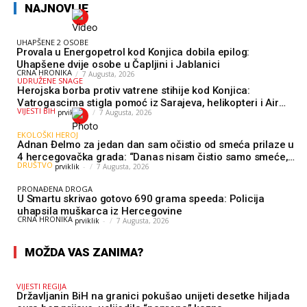
NAJNOVIJE
UHAPŠENE 2 OSOBE
Provala u Energopetrol kod Konjica dobila epilog:
Uhapšene dvije osobe u Čapljini i Jablanici
CRNA HRONIKA
7 Augusta, 2026
UDRUŽENE SNAGE
Herojska borba protiv vatrene stihije kod Konjica:
Vatrogascima stigla pomoć iz Sarajeva, helikopteri i Air
VIJESTI BIH
prviklik
-
7 Augusta, 2026
Tractori udružili snage
EKOLOŠKI HEROJ
Adnan Đelmo za jedan dan sam očistio od smeća prilaze u
4 hercegovačka grada: “Danas nisam čistio samo smeće,
DRUŠTVO
prviklik
-
7 Augusta, 2026
čistio sam sliku o nama”
PRONAĐENA DROGA
U Smartu skrivao gotovo 690 grama speeda: Policija
uhapsila muškarca iz Hercegovine
CRNA HRONIKA
prviklik
-
7 Augusta, 2026
MOŽDA VAS ZANIMA?
VIJESTI REGIJA
Državljanin BiH na granici pokušao unijeti desetke hiljada