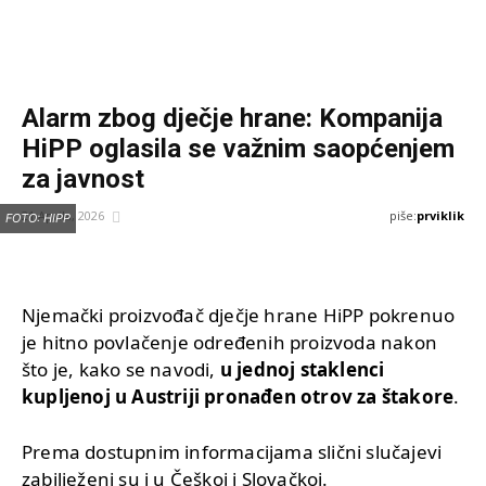
Alarm zbog dječje hrane: Kompanija
HiPP oglasila se važnim saopćenjem
za javnost
piše:
prviklik
21 Aprila, 2026
FOTO: HIPP
Njemački proizvođač dječje hrane HiPP pokrenuo
je hitno povlačenje određenih proizvoda nakon
što je, kako se navodi,
u jednoj staklenci
kupljenoj u Austriji pronađen otrov za štakore
.
Prema dostupnim informacijama slični slučajevi
zabilježeni su i u Češkoj i Slovačkoj.