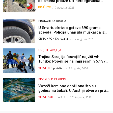
od smeća prilaze u 4 hercegovačka
grada: “Danas nisam čistio samo smeće,
DRUŠTVO
7 Augusta, 2026
čistio sam sliku o nama”
PRONAĐENA DROGA
U Smartu skrivao gotovo 690 grama
speeda: Policija uhapsila muškarca iz
Hercegovine
CRNA HRONIKA
prviklik
-
7 Augusta, 2026
USPJEH SARAJLIJA
Trojica Sarajlija “osvojili” najviši vrh
Turske: Popeli se na impresivnih 5.137
metara
VIJESTI BIH
prviklik
-
7 Augusta, 2026
PRVI GOLD PARKING
Vozači kamiona dobili ono što su
godinama čekali: U Austriji otvoren prvi
GOLD sigurni parking
VIJESTI SVIJET
prviklik
-
7 Augusta, 2026