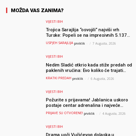
MOŽDA VAS ZANIMA?
VIJESTI BIH
Trojica Sarajlija “osvojili” najviši vrh
Turske: Popeli se na impresivnih 5.137
metara
USPJEH SARAJLIJA
prviklik
-
7 Augusta, 2026
VIJESTI BIH
Nedim Sladić otkrio kada stiže predah od
paklenih vrućina: Evo koliko će trajati
osvježenje u BiH
KRATKI PREDAH
prviklik
-
6 Augusta, 2026
VIJESTI BIH
Požurite s prijavama! Jablanica uskoro
postaje centar adrenalina i najveće
outdoor avanture ovog ljeta
PRIJAVE SU OTVORENE!
prviklik
-
4 Augusta, 2026
VIJESTI BIH
Drama uoči Vučićevog dolaska u