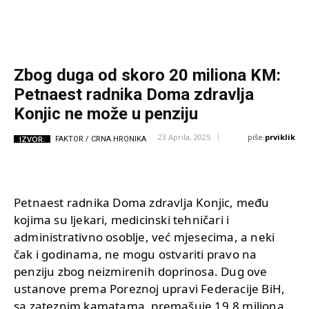
Zbog duga od skoro 20 miliona KM:
Petnaest radnika Doma zdravlja
Konjic ne može u penziju
piše:
prviklik
23 Aprila, 2025
IZVOR:
FAKTOR / CRNA HRONIKA
Petnaest radnika Doma zdravlja Konjic, među
kojima su ljekari, medicinski tehničari i
administrativno osoblje, već mjesecima, a neki
čak i godinama, ne mogu ostvariti pravo na
penziju zbog neizmirenih doprinosa. Dug ove
ustanove prema Poreznoj upravi Federacije BiH,
sa zateznim kamatama, premašuje 19,8 miliona