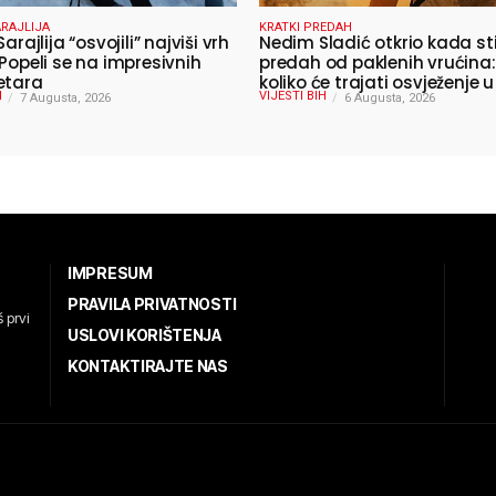
RAJLIJA
KRATKI PREDAH
Sarajlija “osvojili” najviši vrh
Nedim Sladić otkrio kada st
 Popeli se na impresivnih
predah od paklenih vrućina:
etara
koliko će trajati osvježenje u
H
VIJESTI BIH
7 Augusta, 2026
6 Augusta, 2026
IMPRESUM
PRAVILA PRIVATNOSTI
 prvi
USLOVI KORIŠTENJA
KONTAKTIRAJTE NAS