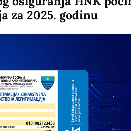
g osiguranja HNK poči
ja za 2025. godinu