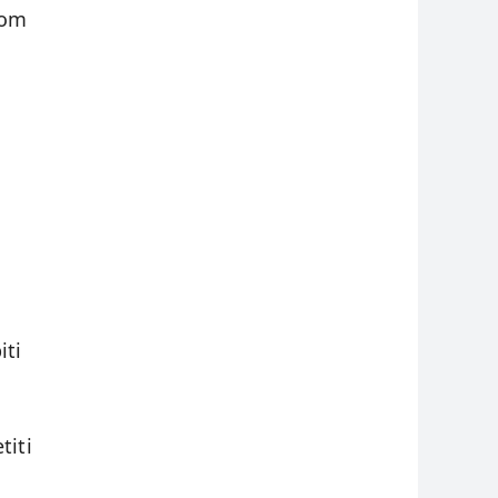
kom
iti
titi