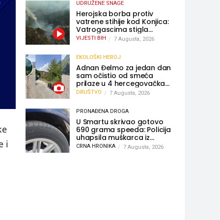
UDRUŽENE SNAGE
Herojska borba protiv
vatrene stihije kod Konjica:
Vatrogascima stigla
pomoć iz Sarajeva,
VIJESTI BIH
7 Augusta, 2026
helikopteri i Air Tractori
udružili snage
EKOLOŠKI HEROJ
Adnan Đelmo za jedan dan
sam očistio od smeća
prilaze u 4 hercegovačka
grada: “Danas nisam čistio
DRUŠTVO
7 Augusta, 2026
samo smeće, čistio sam
sliku o nama”
PRONAĐENA DROGA
U Smartu skrivao gotovo
ke
690 grama speeda: Policija
uhapsila muškarca iz
e i
Hercegovine
CRNA HRONIKA
7 Augusta, 2026