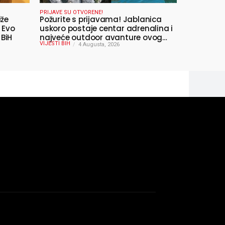
PRIJAVE SU OTVORENE!
iže
Požurite s prijavama! Jablanica
 Evo
uskoro postaje centar adrenalina i
 BiH
najveće outdoor avanture ovog
VIJESTI BIH
ljeta
4 Augusta, 2026