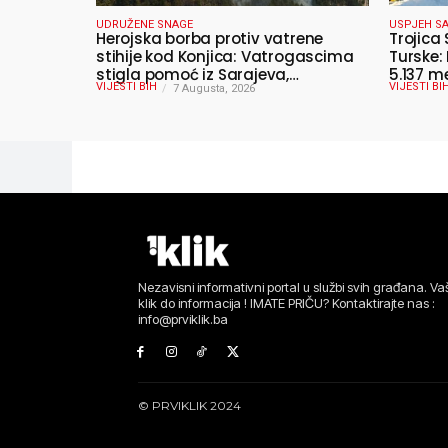
UDRUŽENE SNAGE
USPJEH SA
Herojska borba protiv vatrene
Trojica 
stihije kod Konjica: Vatrogascima
Turske:
stigla pomoć iz Sarajeva,
5.137 m
VIJESTI BIH
VIJESTI BI
helikopteri i Air Tractori udružili
7 Augusta, 2026
snage
Nezavisni informativni portal u službi svih građana. Vaš
klik do informacija ! IMATE PRIČU? Kontaktirajte nas :
info@prviklik.ba
© PRVIKLIK 2024