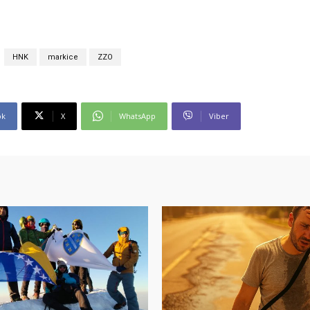
HNK
markice
ZZO
ok
X
WhatsApp
Viber