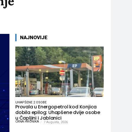
nje
NAJNOVIJE
UHAPŠENE 2 OSOBE
Provala u Energopetrol kod Konjica
dobila epilog: Uhapšene dvije osobe
u Čapljini i Jablanici
CRNA HRONIKA
7 Augusta, 2026