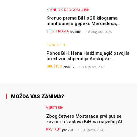
KRENUO S DROGOM U BIH
Krenuo prema BiH s 20 kilograma
marihuane u gepeku Mercedesa,
policija ga uhapsila na granici
VIJESTI REGIJA
prviklik
-
8 Augusta, 2026
PONOS BIH
Ponos BiH: Hena Hadžimujagić osvojila
prestižnu stipendiju Austrijske
akademije nauka, njeno istraživanje
DRUŠTVO
prviklik
-
8 Augusta, 2026
moglo bi pomoći djeci širom svijeta
MOŽDA VAS ZANIMA?
VIJESTI BIH
Zbog četvero Mostaraca prvi put se
zavijorila zastava BiH na najvećoj AI
olimpijadi, a sada je njihov mentor
PRVI PUT
prviklik
-
8 Augusta, 2026
postao član komiteta Međunarodne