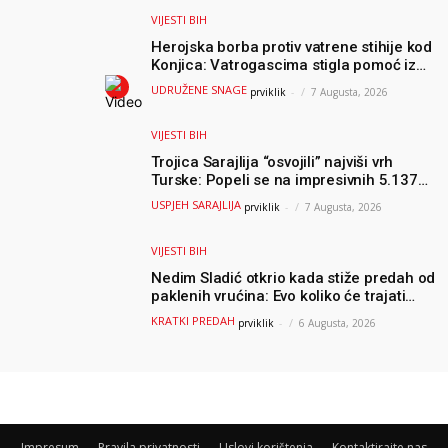
olimpijade iz...
VIJESTI BIH
Herojska borba protiv vatrene stihije kod
Konjica: Vatrogascima stigla pomoć iz
Sarajeva, helikopteri i Air Tractori
UDRUŽENE SNAGE
prviklik
-
7 Augusta, 2026
udružili snage
VIJESTI BIH
Trojica Sarajlija “osvojili” najviši vrh
Turske: Popeli se na impresivnih 5.137
metara
USPJEH SARAJLIJA
prviklik
-
7 Augusta, 2026
VIJESTI BIH
Nedim Sladić otkrio kada stiže predah od
paklenih vrućina: Evo koliko će trajati
osvježenje u BiH
KRATKI PREDAH
prviklik
-
6 Augusta, 2026
Impresum
Pravila privatnosti
Uslovi korištenja
Kontaktirajte nas