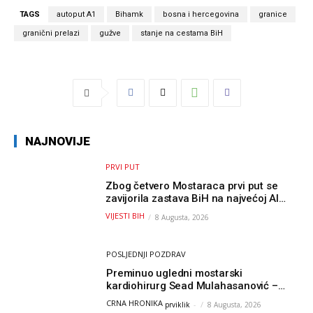
TAGS
autoput A1
Bihamk
bosna i hercegovina
granice
granični prelazi
gužve
stanje na cestama BiH
NAJNOVIJE
PRVI PUT
Zbog četvero Mostaraca prvi put se
zavijorila zastava BiH na najvećoj AI
olimpijadi, a sada je njihov mentor
VIJESTI BIH
8 Augusta, 2026
postao član komiteta Međunarodne
olimpijade iz...
POSLJEDNJI POZDRAV
Preminuo ugledni mostarski
kardiohirurg Sead Mulahasanović –
kolege uputile emotivnu oproštajnu
CRNA HRONIKA
prviklik
-
8 Augusta, 2026
poruku