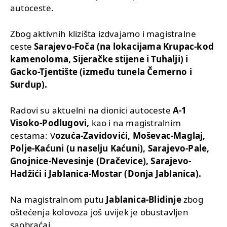
autoceste.
Zbog aktivnih klizišta izdvajamo i magistralne
ceste
Sarajevo-Foča (na lokacijama Krupac-kod
kamenoloma, Sijeračke stijene i Tuhalji) i
Gacko-Tjentište (između tunela Čemerno i
Surdup).
Radovi su aktuelni na dionici autoceste
A-1
Visoko-Podlugovi,
kao i na magistralnim
cestama: V
ozuća-Zavidovići, Moševac-Maglaj,
Polje-Kaćuni (u naselju Kaćuni), Sarajevo-Pale,
Gnojnice-Nevesinje (Dračevice), Sarajevo-
Hadžići i Jablanica-Mostar (Donja Jablanica).
Na magistralnom putu
Jablanica-Blidinje
zbog
oštećenja kolovoza još uvijek je obustavljen
saobraćaj.