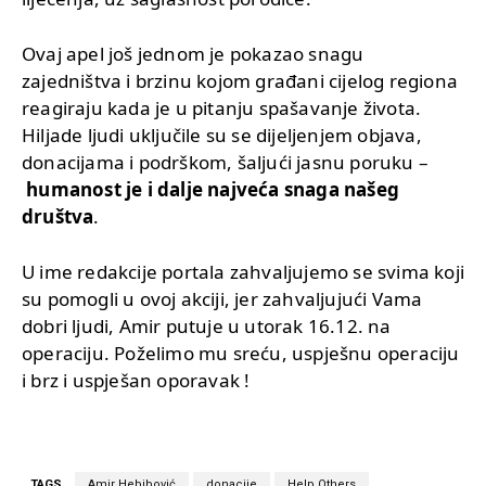
Ovaj apel još jednom je pokazao snagu
zajedništva i brzinu kojom građani cijelog regiona
reagiraju kada je u pitanju spašavanje života.
Hiljade ljudi uključile su se dijeljenjem objava,
donacijama i podrškom, šaljući jasnu poruku –
humanost je i dalje najveća snaga našeg
društva
.
U ime redakcije portala zahvaljujemo se svima koji
su pomogli u ovoj akciji, jer zahvaljujući Vama
dobri ljudi, Amir putuje u utorak 16.12. na
operaciju. Poželimo mu sreću, uspješnu operaciju
i brz i uspješan oporavak !
TAGS
Amir Hebibović
donacije
Help Others