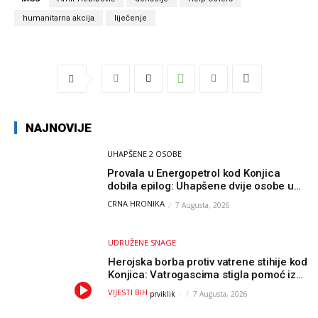
humanitarna akcija
liječenje
NAJNOVIJE
UHAPŠENE 2 OSOBE
Provala u Energopetrol kod Konjica
dobila epilog: Uhapšene dvije osobe u
Čapljini i Jablanici
CRNA HRONIKA
7 Augusta, 2026
UDRUŽENE SNAGE
Herojska borba protiv vatrene stihije kod
Konjica: Vatrogascima stigla pomoć iz
Sarajeva, helikopteri i Air Tractori
VIJESTI BIH
prviklik
-
7 Augusta, 2026
udružili snage