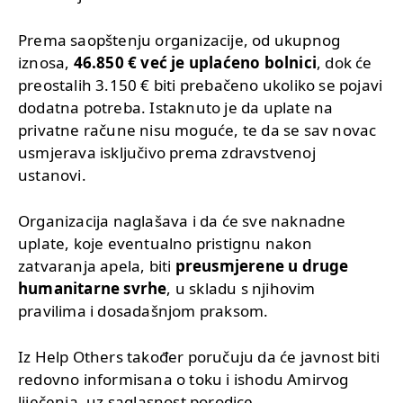
Prema saopštenju organizacije, od ukupnog
iznosa,
46.850 € već je uplaćeno bolnici
, dok će
preostalih 3.150 € biti prebačeno ukoliko se pojavi
dodatna potreba. Istaknuto je da uplate na
privatne račune nisu moguće, te da se sav novac
usmjerava isključivo prema zdravstvenoj
ustanovi.
Organizacija naglašava i da će sve naknadne
uplate, koje eventualno pristignu nakon
zatvaranja apela, biti
preusmjerene u druge
humanitarne svrhe
, u skladu s njihovim
pravilima i dosadašnjom praksom.
Iz Help Others također poručuju da će javnost biti
redovno informisana o toku i ishodu Amirvog
liječenja, uz saglasnost porodice.