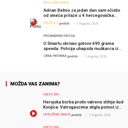
EKOLOŠKI HEROJ
Adnan Đelmo za jedan dan sam očistio
od smeća prilaze u 4 hercegovačka
grada: “Danas nisam čistio samo smeće,
DRUŠTVO
prviklik
-
7 Augusta, 2026
čistio sam sliku o nama”
PRONAĐENA DROGA
U Smartu skrivao gotovo 690 grama
speeda: Policija uhapsila muškarca iz
Hercegovine
CRNA HRONIKA
prviklik
-
7 Augusta, 2026
MOŽDA VAS ZANIMA?
VIJESTI BIH
Herojska borba protiv vatrene stihije kod
Konjica: Vatrogascima stigla pomoć iz
Sarajeva, helikopteri i Air Tractori
UDRUŽENE SNAGE
prviklik
-
7 Augusta, 2026
udružili snage
VIJESTI BIH