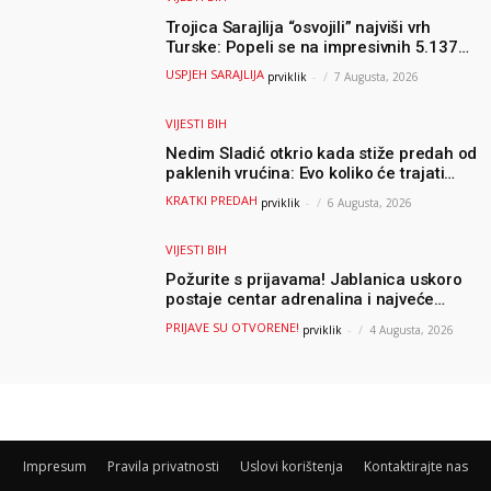
Trojica Sarajlija “osvojili” najviši vrh
Turske: Popeli se na impresivnih 5.137
metara
USPJEH SARAJLIJA
prviklik
-
7 Augusta, 2026
VIJESTI BIH
Nedim Sladić otkrio kada stiže predah od
paklenih vrućina: Evo koliko će trajati
osvježenje u BiH
KRATKI PREDAH
prviklik
-
6 Augusta, 2026
VIJESTI BIH
Požurite s prijavama! Jablanica uskoro
postaje centar adrenalina i najveće
outdoor avanture ovog ljeta
PRIJAVE SU OTVORENE!
prviklik
-
4 Augusta, 2026
Impresum
Pravila privatnosti
Uslovi korištenja
Kontaktirajte nas