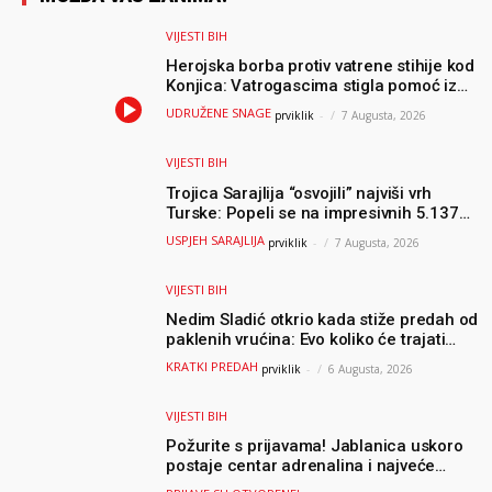
VIJESTI BIH
Herojska borba protiv vatrene stihije kod
Konjica: Vatrogascima stigla pomoć iz
Sarajeva, helikopteri i Air Tractori
UDRUŽENE SNAGE
prviklik
-
7 Augusta, 2026
udružili snage
VIJESTI BIH
Trojica Sarajlija “osvojili” najviši vrh
Turske: Popeli se na impresivnih 5.137
metara
USPJEH SARAJLIJA
prviklik
-
7 Augusta, 2026
VIJESTI BIH
Nedim Sladić otkrio kada stiže predah od
paklenih vrućina: Evo koliko će trajati
osvježenje u BiH
KRATKI PREDAH
prviklik
-
6 Augusta, 2026
VIJESTI BIH
Požurite s prijavama! Jablanica uskoro
postaje centar adrenalina i najveće
outdoor avanture ovog ljeta