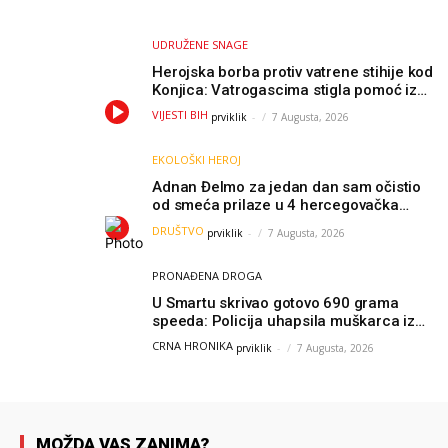
UDRUŽENE SNAGE
Herojska borba protiv vatrene stihije kod
Konjica: Vatrogascima stigla pomoć iz
Sarajeva, helikopteri i Air Tractori
VIJESTI BIH
prviklik
-
7 Augusta, 2026
udružili snage
EKOLOŠKI HEROJ
Adnan Đelmo za jedan dan sam očistio
od smeća prilaze u 4 hercegovačka
grada: “Danas nisam čistio samo smeće,
DRUŠTVO
prviklik
-
7 Augusta, 2026
čistio sam sliku o nama”
PRONAĐENA DROGA
U Smartu skrivao gotovo 690 grama
speeda: Policija uhapsila muškarca iz
Hercegovine
CRNA HRONIKA
prviklik
-
7 Augusta, 2026
MOŽDA VAS ZANIMA?