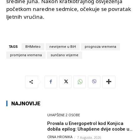
sredine juna. Nakon kratkotrajnog osvježenja
početkom naredne sedmice, očekuje se povratak
ljetnih vrućina.
TAGS
BHMeteo
nevrijeme u BiH
prognoza vremena
promjena vremena
sunčano vrijeme
NAJNOVIJE
UHAPŠENE 2 OSOBE
Provala u Energopetrol kod Konjica
dobila epilog: Uhapšene dvije osobe u
Čapljini i Jablanici
CRNA HRONIKA
7 Augusta, 2026