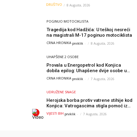
akademije nauka, njeno istraživanje
DRUŠTVO
8 Augusta, 2026
moglo bi pomoći djeci širom svijeta
POGINUO MOTOCIKLISTA
Tragedija kod Hadžića: U teškoj nesreći
na magistrali M-17 poginuo motociklista
CRNA HRONIKA
prviklik
-
8 Augusta, 2026
UHAPŠENE 2 OSOBE
Provala u Energopetrol kod Konjica
dobila epilog: Uhapšene dvije osobe u
Čapljini i Jablanici
CRNA HRONIKA
prviklik
-
7 Augusta, 2026
UDRUŽENE SNAGE
Herojska borba protiv vatrene stihije kod
Konjica: Vatrogascima stigla pomoć iz
Sarajeva, helikopteri i Air Tractori
VIJESTI BIH
prviklik
-
7 Augusta, 2026
udružili snage