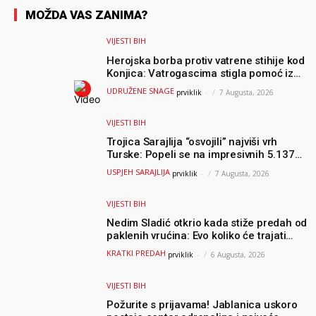
MOŽDA VAS ZANIMA?
VIJESTI BIH
Herojska borba protiv vatrene stihije kod
Konjica: Vatrogascima stigla pomoć iz
Sarajeva, helikopteri i Air Tractori
UDRUŽENE SNAGE
prviklik
-
7 Augusta, 2026
udružili snage
VIJESTI BIH
Trojica Sarajlija “osvojili” najviši vrh
Turske: Popeli se na impresivnih 5.137
metara
USPJEH SARAJLIJA
prviklik
-
7 Augusta, 2026
VIJESTI BIH
Nedim Sladić otkrio kada stiže predah od
paklenih vrućina: Evo koliko će trajati
osvježenje u BiH
KRATKI PREDAH
prviklik
-
6 Augusta, 2026
VIJESTI BIH
Požurite s prijavama! Jablanica uskoro