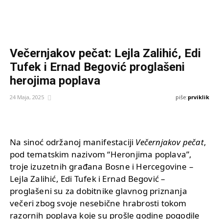
Večernjakov pečat: Lejla Zalihić, Edi
Tufek i Ernad Begović proglašeni
herojima poplava
piše:
prviklik
24 Maja, 2025
Na sinoć održanoj manifestaciji
Večernjakov pečat
,
pod tematskim nazivom “Heronjima poplava”,
troje izuzetnih građana Bosne i Hercegovine –
Lejla Zalihić, Edi Tufek i Ernad Begović –
proglašeni su za dobitnike glavnog priznanja
večeri zbog svoje nesebične hrabrosti tokom
razornih poplava koje su prošle godine pogodile