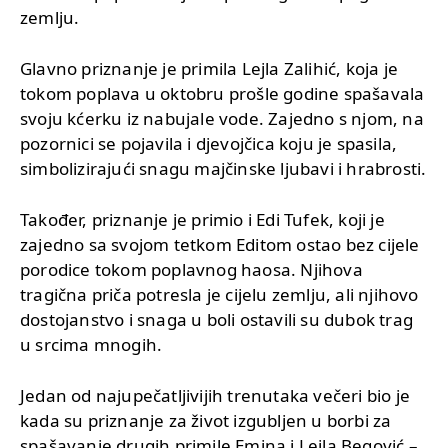
zemlju.
Glavno priznanje je primila Lejla Zalihić, koja je
tokom poplava u oktobru prošle godine spašavala
svoju kćerku iz nabujale vode. Zajedno s njom, na
pozornici se pojavila i djevojčica koju je spasila,
simbolizirajući snagu majčinske ljubavi i hrabrosti.
Također, priznanje je primio i Edi Tufek, koji je
zajedno sa svojom tetkom Editom ostao bez cijele
porodice tokom poplavnog haosa. Njihova
tragična priča potresla je cijelu zemlju, ali njihovo
dostojanstvo i snaga u boli ostavili su dubok trag
u srcima mnogih.
Jedan od najupečatljivijih trenutaka večeri bio je
kada su priznanje za život izgubljen u borbi za
spašavanje drugih primile Emina i Lejla Begović –