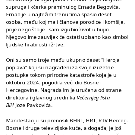
supruga i kćerka preminulog Ernada Begovića.
Ernad je u najtežim trenucima spasio deset
osoba, među kojima i članove porodice i komšije,
prije nego što je i sam izgubio život u bujici.
Njegovo ime zauvijek će ostati upisano kao simbol
ljudske hrabrosti i žrtve.
Oni su samo troje među ukupno deset “Heroja
poplava” koji su nagrađeni za svoje izuzetne
postupke tokom prirodne katastrofe koja je u
oktobru 2024. pogodila veći dio Bosne i
Hercegovine. Nagrada im je uručena od strane
direktora i glavnog urednika
Večernjeg lista
BiH
Joze Pavkovića.
Manifestaciju su prenosili BHRT, HRT, RTV Herceg-
Bosne i druge televizijske kuće, a događaj je još