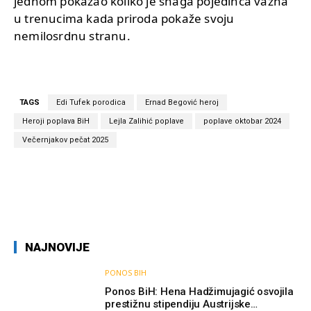
jednom pokazao koliko je snaga pojedinca važna
u trenucima kada priroda pokaže svoju
nemilosrdnu stranu.
TAGS
Edi Tufek porodica
Ernad Begović heroj
Heroji poplava BiH
Lejla Zalihić poplave
poplave oktobar 2024
Večernjakov pečat 2025
NAJNOVIJE
PONOS BIH
Ponos BiH: Hena Hadžimujagić osvojila
prestižnu stipendiju Austrijske