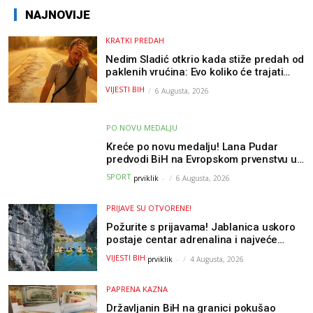
NAJNOVIJE
KRATKI PREDAH
Nedim Sladić otkrio kada stiže predah od
paklenih vrućina: Evo koliko će trajati
osvježenje u BiH
VIJESTI BIH
6 Augusta, 2026
PO NOVU MEDALJU
Kreće po novu medalju! Lana Pudar
predvodi BiH na Evropskom prvenstvu u
Parizu
SPORT
prviklik
-
6 Augusta, 2026
PRIJAVE SU OTVORENE!
Požurite s prijavama! Jablanica uskoro
postaje centar adrenalina i najveće
outdoor avanture ovog ljeta
VIJESTI BIH
prviklik
-
4 Augusta, 2026
PAPRENA KAZNA
Državljanin BiH na granici pokušao