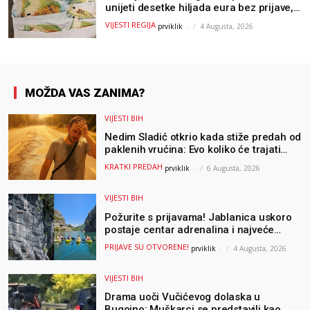
unijeti desetke hiljada eura bez prijave,
uslijedila “paprena” kazna
VIJESTI REGIJA
prviklik
-
4 Augusta, 2026
MOŽDA VAS ZANIMA?
VIJESTI BIH
Nedim Sladić otkrio kada stiže predah od
paklenih vrućina: Evo koliko će trajati
osvježenje u BiH
KRATKI PREDAH
prviklik
-
6 Augusta, 2026
VIJESTI BIH
Požurite s prijavama! Jablanica uskoro
postaje centar adrenalina i najveće
outdoor avanture ovog ljeta
PRIJAVE SU OTVORENE!
prviklik
-
4 Augusta, 2026
VIJESTI BIH
Drama uoči Vučićevog dolaska u
Bugojno: Muškarci se predstavili kao