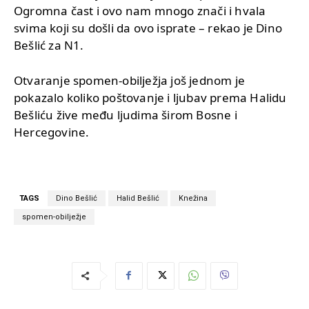
Ogromna čast i ovo nam mnogo znači i hvala
svima koji su došli da ovo isprate – rekao je Dino
Bešlić za N1.
Otvaranje spomen-obilježja još jednom je
pokazalo koliko poštovanje i ljubav prema Halidu
Bešliću žive među ljudima širom Bosne i
Hercegovine.
TAGS
Dino Bešlić
Halid Bešlić
Knežina
spomen-obilježje