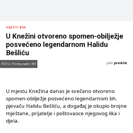
VIJESTI BIH
U Knežini otvoreno spomen-obilježje
posvećeno legendarnom Halidu
Bešliću
piše:
prviklik
28 Juna, 2026
FOTO: Printscreen / N1
U mjestu Knežina danas je svečano otvoreno
spomen-obilježje posvećeno legendarnom bh.
pjevaču Halidu Bešliću, a događaj je okupio brojne
mještane, prijatelje i poštovaoce njegovog lika i
djela.