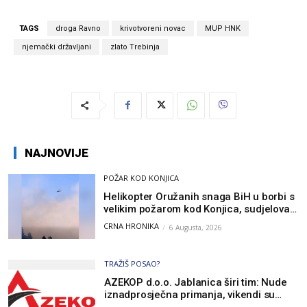
TAGS
droga Ravno
krivotvoreni novac
MUP HNK
njemački državljani
zlato Trebinja
NAJNOVIJE
POŽAR KOD KONJICA
Helikopter Oružanih snaga BiH u borbi s
velikim požarom kod Konjica, sudjelovao
i Air Tractor
CRNA HRONIKA
6 Augusta, 2026
TRAŽIŠ POSAO?
AZEKOP d.o.o. Jablanica širi tim: Nude
iznadprosječna primanja, vikendi su