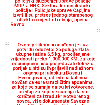
policijski službenici Uprave policije
MUP-a HNK, Sektora kriminalističke
policije i Policijske uprave Čapljina
izvršili su pretres jednog stambenog
objekta u mjestu Trebinja, općina
Ravno.
Ovom prilikom pronađeno je i uz
potvrdu oduzeto: 26 poluga zlata
ukupne težine 6,5 kg, procijenjene
vrijednosti preko 1.000.000 KM, za koje
osumnjičeni nisu posjedovali dokaz o
porijeklu niti su ih prijavili nadležnom
organu pri ulasku u Bosnu i
Hercegovinu, određena količina
novčanica eura u različitim apoenima,
za koje se sumnja da su krivotvorene,
uređaji za koje se sumnja da su
korišteni za izradu krivotvorenog
novca, više dokumenata Savezne