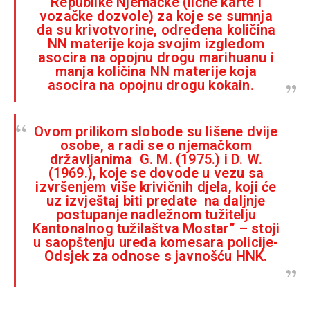
Republike Njemačke (lične karte i
vozačke dozvole) za koje se sumnja
da su krivotvorine, određena količina
NN materije koja svojim izgledom
asocira na opojnu drogu marihuanu i
manja količina NN materije koja
asocira na opojnu drogu kokain.
Ovom prilikom slobode su lišene dvije
osobe, a radi se o njemačkom
državljanima G. M. (1975.) i D. W.
(1969.), koje se dovode u vezu sa
izvršenjem više krivičnih djela, koji će
uz izvještaj biti predate na daljnje
postupanje nadležnom tužitelju
Kantonalnog tužilaštva Mostar” – stoji
u saopštenju ureda komesara policije-
Odsjek za odnose s javnošću HNK.