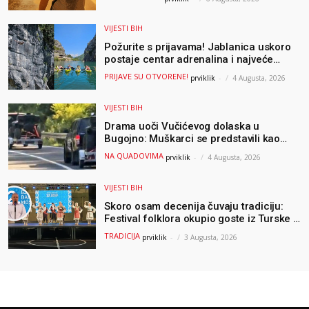
VIJESTI BIH
Požurite s prijavama! Jablanica uskoro
postaje centar adrenalina i najveće
outdoor avanture ovog ljeta
PRIJAVE SU OTVORENE!
prviklik
-
4 Augusta, 2026
VIJESTI BIH
Drama uoči Vučićevog dolaska u
Bugojno: Muškarci se predstavili kao
osiguranje pa pobjegli u šumu
NA QUADOVIMA
prviklik
-
4 Augusta, 2026
VIJESTI BIH
Skoro osam decenija čuvaju tradiciju:
Festival folklora okupio goste iz Turske i
Albanije
TRADICIJA
prviklik
-
3 Augusta, 2026