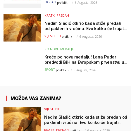
slobodni, traži se više radnika
OGLASI
prviklik
-
6 Augusta, 2026
KRATKI PREDAH
Nedim Sladić otkrio kada stiže predah
od paklenih vrućina: Evo koliko će trajati
osvježenje u BiH
VIJESTI BIH
prviklik
-
6 Augusta, 2026
PO NOVU MEDALJU
Kreće po novu medalju! Lana Pudar
predvodi BiH na Evropskom prvenstvu u
Parizu
SPORT
prviklik
-
6 Augusta, 2026
MOŽDA VAS ZANIMA?
VIJESTI BIH
Nedim Sladić otkrio kada stiže predah od
paklenih vrućina: Evo koliko će trajati
osvježenje u BiH
KRATKI PREDAH
prviklik
-
6 Augusta, 2026