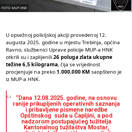
FOTO: MUP HNK
U opsežnoj policijskoj akciji provedenoj 12.
augusta 2025. godine u mjestu Trebinja, općina
Ravno, službenici Uprave policije MUP-a HNK
otkrili su i zaplijenili
26 poluga zlata ukupne
težine 6,5 kilograma
, čija se vrijednost
procjenjuje na preko
1.000.000 KM
saopšteno je
iz MUP-a HNK.
“Dana 12.08.2025. godine, na osnovu
ranije prikupljenih operativnih saznanja
i pribavljene pismene naredbe
Opštinskog suda u Čapljini, a pod
nadzorom postupajućeg tužitelja
Kantonalnog tužilaštva Mostar,