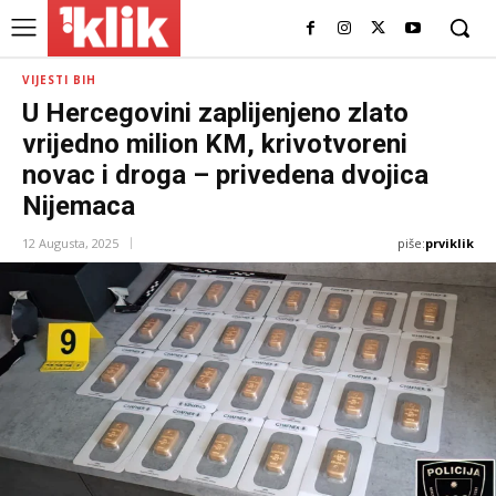
VIJESTI BIH
U Hercegovini zaplijenjeno zlato
vrijedno milion KM, krivotvoreni
novac i droga – privedena dvojica
Nijemaca
piše:
prviklik
12 Augusta, 2025