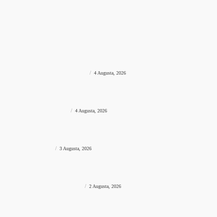
Nakon uzbudljivog finala poznati svi pobjednici turnira
SPORT
prviklik
-
4 Augusta, 2026
MOŽDA VAS ZANIMA?
VIJESTI BIH
Požurite s prijavama! Jablanica uskoro postaje centar
adrenalina i najveće outdoor avanture ovog ljeta
PRIJAVE SU OTVORENE!
prviklik
-
4 Augusta, 2026
VIJESTI BIH
Drama uoči Vučićevog dolaska u Bugojno: Muškarci se
predstavili kao osiguranje pa pobjegli u šumu
NA QUADOVIMA
prviklik
-
4 Augusta, 2026
VIJESTI BIH
Skoro osam decenija čuvaju tradiciju: Festival folklora okupio
goste iz Turske i Albanije
TRADICIJA
prviklik
-
3 Augusta, 2026
VIJESTI BIH
Mještani Blagaja uzeli stvar u svoje ruke i sami očistili gomile
otpada
SAMI OČISTILI OTPAD
prviklik
-
2 Augusta, 2026
Impresum
Pravila privatnosti
Uslovi korištenja