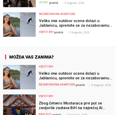
mora – a podvig posvetio djeci oboljeloj
SPORT
prviklik
-
9 Augusta, 2026
od raka
NEZABORAVNA AVANTURA
Veliko ime outdoor scene dolazi u
Jablanicu, spremite se za nezaboravnu
avanturu (VIDEO) !
VIJESTI BIH
prviklik
-
9 Augusta, 2026
MOŽDA VAS ZANIMA?
VIJESTI BIH
Veliko ime outdoor scene dolazi u
Jablanicu, spremite se za nezaboravnu
avanturu (VIDEO) !
NEZABORAVNA AVANTURA
prviklik
-
9 Augusta, 2026
VIJESTI BIH
Zbog četvero Mostaraca prvi put se
zavijorila zastava BiH na najvećoj AI
olimpijadi, a sada je njihov mentor
PRVI PUT
prviklik
-
8 Augusta, 2026