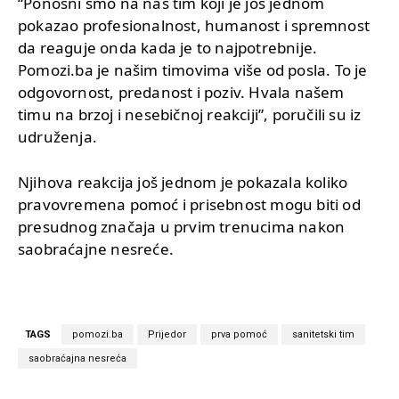
“Ponosni smo na naš tim koji je još jednom
pokazao profesionalnost, humanost i spremnost
da reaguje onda kada je to najpotrebnije.
Pomozi.ba je našim timovima više od posla. To je
odgovornost, predanost i poziv. Hvala našem
timu na brzoj i nesebičnoj reakciji”, poručili su iz
udruženja.
Njihova reakcija još jednom je pokazala koliko
pravovremena pomoć i prisebnost mogu biti od
presudnog značaja u prvim trenucima nakon
saobraćajne nesreće.
TAGS
pomozi.ba
Prijedor
prva pomoć
sanitetski tim
saobraćajna nesreća