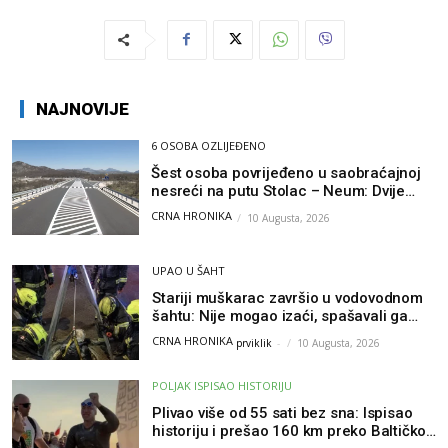
NAJNOVIJE
6 OSOBA OZLIJEĐENO
Šest osoba povrijeđeno u saobraćajnoj
nesreći na putu Stolac – Neum: Dvije
osobe zadobile teške tjelesne povrede
CRNA HRONIKA
10 Augusta, 2026
UPAO U ŠAHT
Stariji muškarac završio u vodovodnom
šahtu: Nije mogao izaći, spašavali ga
vatrogasci
CRNA HRONIKA
prviklik
-
10 Augusta, 2026
POLJAK ISPISAO HISTORIJU
Plivao više od 55 sati bez sna: Ispisao
historiju i prešao 160 km preko Baltičkog