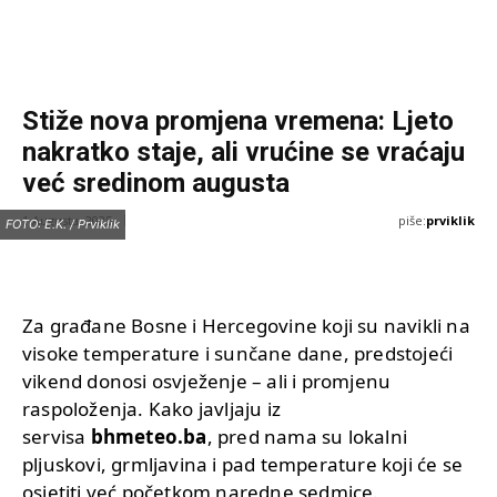
Stiže nova promjena vremena: Ljeto
nakratko staje, ali vrućine se vraćaju
već sredinom augusta
piše:
prviklik
1 Augusta, 2025
FOTO: E.K. / Prviklik
Za građane Bosne i Hercegovine koji su navikli na
visoke temperature i sunčane dane, predstojeći
vikend donosi osvježenje – ali i promjenu
raspoloženja. Kako javljaju iz
servisa
bhmeteo.ba
, pred nama su lokalni
pljuskovi, grmljavina i pad temperature koji će se
osjetiti već početkom naredne sedmice.