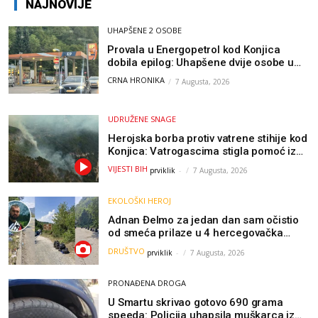
NAJNOVIJE
UHAPŠENE 2 OSOBE
Provala u Energopetrol kod Konjica
dobila epilog: Uhapšene dvije osobe u
Čapljini i Jablanici
CRNA HRONIKA
7 Augusta, 2026
UDRUŽENE SNAGE
Herojska borba protiv vatrene stihije kod
Konjica: Vatrogascima stigla pomoć iz
Sarajeva, helikopteri i Air Tractori
VIJESTI BIH
prviklik
-
7 Augusta, 2026
udružili snage
EKOLOŠKI HEROJ
Adnan Đelmo za jedan dan sam očistio
od smeća prilaze u 4 hercegovačka
grada: “Danas nisam čistio samo smeće,
DRUŠTVO
prviklik
-
7 Augusta, 2026
čistio sam sliku o nama”
PRONAĐENA DROGA
U Smartu skrivao gotovo 690 grama
speeda: Policija uhapsila muškarca iz