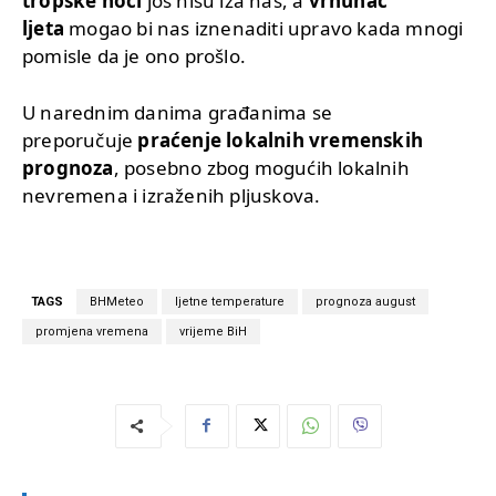
tropske noći
još nisu iza nas, a
vrhunac
ljeta
mogao bi nas iznenaditi upravo kada mnogi
pomisle da je ono prošlo.
U narednim danima građanima se
preporučuje
praćenje lokalnih vremenskih
prognoza
, posebno zbog mogućih lokalnih
nevremena i izraženih pljuskova.
TAGS
BHMeteo
ljetne temperature
prognoza august
promjena vremena
vrijeme BiH