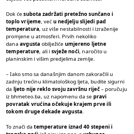
Dok će
subota zadržati pretežno sunčano i
toplo vrijeme
, već
u nedjelju slijedi pad
temperatura
, uz više nestabilnosti i izraženije
promjene u atmosferi. Prvih nekoliko
dana
avgusta
obilježiće
umjereno ljetne
temperature
, ali i
svježe noći
, naročito u
planinskim i višim predjelima zemlje.
– Iako smo sa današnjim danom zakoračili u
zadnju trećinu klimatološkog ljeta, budite sigurni
da
ljeto nije reklo svoju završnu riječ
– poručuju
iz bhmeteo.ba, uz napomenu da se
pravi
povratak vrućina očekuje krajem prve ili
tokom druge dekade avgusta
.
To znači da
temperature iznad 40 stepeni i