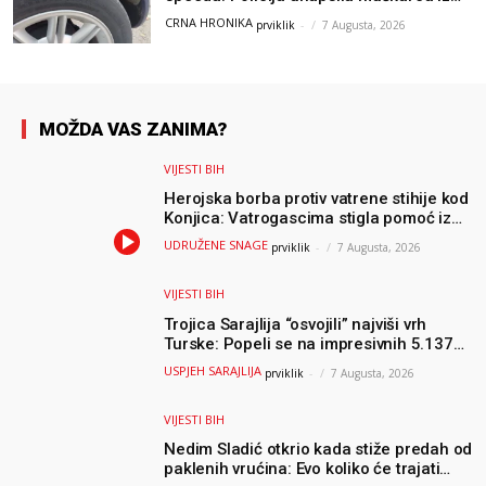
Hercegovine
CRNA HRONIKA
prviklik
-
7 Augusta, 2026
MOŽDA VAS ZANIMA?
VIJESTI BIH
Herojska borba protiv vatrene stihije kod
Konjica: Vatrogascima stigla pomoć iz
Sarajeva, helikopteri i Air Tractori
UDRUŽENE SNAGE
prviklik
-
7 Augusta, 2026
udružili snage
VIJESTI BIH
Trojica Sarajlija “osvojili” najviši vrh
Turske: Popeli se na impresivnih 5.137
metara
USPJEH SARAJLIJA
prviklik
-
7 Augusta, 2026
VIJESTI BIH
Nedim Sladić otkrio kada stiže predah od
paklenih vrućina: Evo koliko će trajati