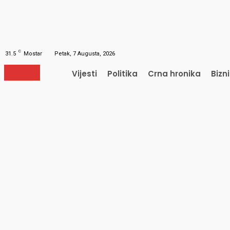
Obnavljanje šifre
Obnovite vašu lozinku
Vaš e-mail
Lozinka će vam biti poslana e-mailom.
C
31.5
Mostar
Petak, 7 Augusta, 2026
Vijesti
Politika
Crna hronika
Bizn