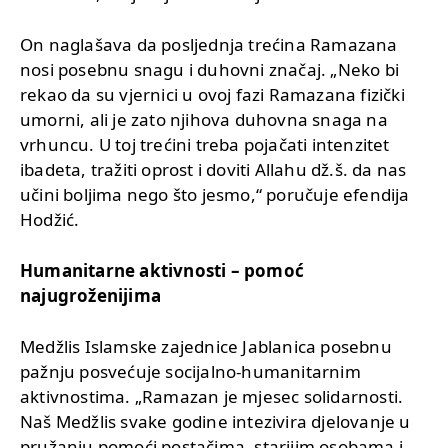
On naglašava da posljednja trećina Ramazana
nosi posebnu snagu i duhovni značaj. „Neko bi
rekao da su vjernici u ovoj fazi Ramazana fizički
umorni, ali je zato njihova duhovna snaga na
vrhuncu. U toj trećini treba pojačati intenzitet
ibadeta, tražiti oprost i doviti Allahu dž.š. da nas
učini boljima nego što jesmo,“ poručuje efendija
Hodžić.
Humanitarne aktivnosti – pomoć
najugroženijima
Medžlis Islamske zajednice Jablanica posebnu
pažnju posvećuje socijalno-humanitarnim
aktivnostima. „Ramazan je mjesec solidarnosti.
Naš Medžlis svake godine intezivira djelovanje u
pružanju pomoći postačima, starijim osobama i