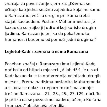
značaja za povezivanje vjernika. „Džemat se
očituje kao jedna snažna zajednica koja, ne samo
u Ramazanu, već i u drugim prilikama treba
stajati kao bedem. Poslanik Muhammed a.s. je
kazao da su najbolji ljudi oni koji koriste drugim
ljudima. Ramazan je prilika da pokažemo tu
humanost i budemo od pomoći jedni drugima.“
Lejletul-Kadr i završna trećina Ramazana
Poseban značaj u Ramazanu ima Lejletul-Kadr,
noć bolja od hiljadu mjeseci. „Allah dž.š. je u suri
Kadr kazao da je ta noć vrednija od hiljadu drugih
mjeseci. Prema hadisima poslanika Muhammeda
a.s., ona se nalazi u neparnim noćima zadnje
trećine Ramazana – 21., 23., 25., 27. i 29. noći. To
je prilika da se posvetimo ibadetu, učenju Kur’ana
i namazu,“ objašnjava efendija.