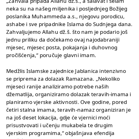
„Zahvala pripada Allahu dž.š., a salavat i selam
neka su na našeg miljenika i posljednjeg Božijeg
poslanika Muhammeda a.s., njegovu porodicu,
ashabe i sve pripadnike Islama do Sudnjega dana.
Zahvaljujemo Allahu dž.š. što nam je podario još
jednu priliku da dočekamo ovaj najodabraniji
mjesec, mjesec posta, pokajanja i duhovnog
pročišćenja,“ poručuje glavni imam.
Medžlis Islamske zajednice Jablanica intenzivno
se priprema za dolazak Ramazana. „Nekoliko
mjeseci ranije analiziramo potrebe naših
džematlija, organiziramo dolazak teravih-imama i
planiramo vjerske aktivnosti. Ove godine, pored
četiri stalna imama, teravih-namaz organiziran je
na još deset lokacija, gdje će vjernici moći
prisustvovati i učenju mukabela te drugim
vjerskim programima,“ objašnjava efendija