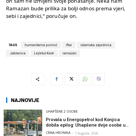
on sam ne izmijeni svoje ponašanje. Neka nam
Ramazan bude prilika za bolji odnos prema vjeri,
sebi i zajednici,“ poručuje on.
TAGS
humanitarna pomoć
iftar
islamska zajednica
Jablanica
Lejletul-Kadr
ramazan
NAJNOVIJE
UHAPŠENE 2 OSOBE
Provala u Energopetrol kod Konjica
dobila epilog: Uhapšene dvije osobe u
Čapljini i Jablanici
CRNA HRONIKA
7 Augusta, 2026