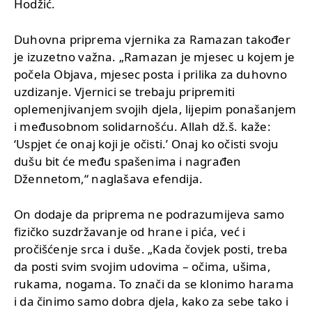
Hodžić.
Duhovna priprema vjernika za Ramazan također
je izuzetno važna. „Ramazan je mjesec u kojem je
počela Objava, mjesec posta i prilika za duhovno
uzdizanje. Vjernici se trebaju pripremiti
oplemenjivanjem svojih djela, lijepim ponašanjem
i međusobnom solidarnošću. Allah dž.š. kaže:
‘Uspjet će onaj koji je očisti.’ Onaj ko očisti svoju
dušu bit će među spašenima i nagrađen
Džennetom,“ naglašava efendija.
On dodaje da priprema ne podrazumijeva samo
fizičko suzdržavanje od hrane i pića, već i
pročišćenje srca i duše. „Kada čovjek posti, treba
da posti svim svojim udovima – očima, ušima,
rukama, nogama. To znači da se klonimo harama
i da činimo samo dobra djela, kako za sebe tako i