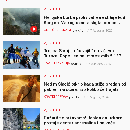
VIJESTI BIH
Herojska borba protiv vatrene stihije kod
Konjica: Vatrogascima stigla pomoć iz
Sarajeva, helikopteri i Air Tractori
UDRUŽENE SNAGE
prviklik
-
7 Augusta, 2026
udružili snage
VIJESTI BIH
Trojica Sarajlija “osvojili” najviši vrh
Turske: Popeli se na impresivnih 5.137
metara
USPJEH SARAJLIJA
prviklik
-
7 Augusta, 2026
VIJESTI BIH
Nedim Sladić otkrio kada stiže predah od
paklenih vrućina: Evo koliko će trajati
osvježenje u BiH
KRATKI PREDAH
prviklik
-
6 Augusta, 2026
VIJESTI BIH
Požurite s prijavama! Jablanica uskoro
postaje centar adrenalina i najveće
outdoor avanture ovog ljeta