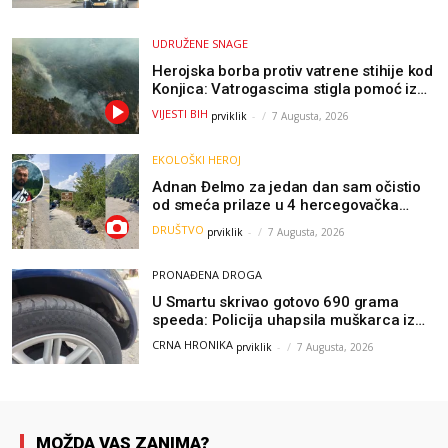
UDRUŽENE SNAGE
Herojska borba protiv vatrene stihije kod
Konjica: Vatrogascima stigla pomoć iz
Sarajeva, helikopteri i Air Tractori
VIJESTI BIH
prviklik
-
7 Augusta, 2026
udružili snage
EKOLOŠKI HEROJ
Adnan Đelmo za jedan dan sam očistio
od smeća prilaze u 4 hercegovačka
grada: “Danas nisam čistio samo smeće,
DRUŠTVO
prviklik
-
7 Augusta, 2026
čistio sam sliku o nama”
PRONAĐENA DROGA
U Smartu skrivao gotovo 690 grama
speeda: Policija uhapsila muškarca iz
Hercegovine
CRNA HRONIKA
prviklik
-
7 Augusta, 2026
MOŽDA VAS ZANIMA?