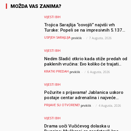
MOŽDA VAS ZANIMA?
VIJESTI BIH
Trojica Sarajlija “osvojili” najviši vrh
Turske: Popeli se na impresivnih 5.137
metara
USPJEH SARAJLIJA
prviklik
-
7 Augusta, 2026
VIJESTI BIH
Nedim Sladić otkrio kada stiže predah od
paklenih vrućina: Evo koliko će trajati
osvježenje u BiH
KRATKI PREDAH
prviklik
-
6 Augusta, 2026
VIJESTI BIH
Požurite s prijavama! Jablanica uskoro
postaje centar adrenalina i najveće
outdoor avanture ovog ljeta
PRIJAVE SU OTVORENE!
prviklik
-
4 Augusta, 2026
VIJESTI BIH
Drama uoči Vučićevog dolaska u