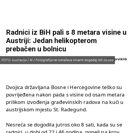
Radnici iz BiH pali s 8 metara visine u
Austriji: Jedan helikopterom
prebačen u bolnicu
piše:
prviklik
24 Maja, 2025
FOTO: Ilustracija / Ai / Fotografija ne odražava stvarni događaj niti osobe
Dvojica državljana Bosne i Hercegovine teško su
povrijeđena nakon pada s visine od osam metara
prilikom izvođenja građevinskih radova na kući u
austrijskom mjestu St. Radegund.
Nesreća se dogodila jutros oko 8 sati, kada su se
radnici, u dobi od 22 i 46 godina, popeli na krov