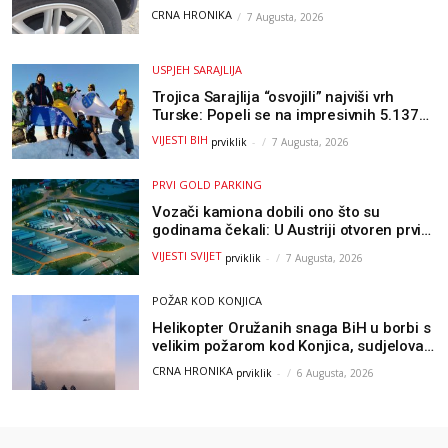
Hercegovine
CRNA HRONIKA
7 Augusta, 2026
USPJEH SARAJLIJA
Trojica Sarajlija “osvojili” najviši vrh
Turske: Popeli se na impresivnih 5.137
metara
VIJESTI BIH
prviklik
-
7 Augusta, 2026
PRVI GOLD PARKING
Vozači kamiona dobili ono što su
godinama čekali: U Austriji otvoren prvi
GOLD sigurni parking
VIJESTI SVIJET
prviklik
-
7 Augusta, 2026
POŽAR KOD KONJICA
Helikopter Oružanih snaga BiH u borbi s
velikim požarom kod Konjica, sudjelovao
i Air Tractor
CRNA HRONIKA
prviklik
-
6 Augusta, 2026