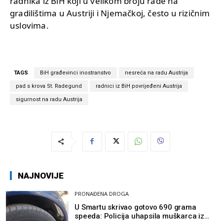
radnika iz BiH koji u velikom broju rade na
gradilištima u Austriji i Njemačkoj, često u rizičnim
uslovima.
TAGS
BiH građevinci inostranstvo
nesreća na radu Austrija
pad s krova St. Radegund
radnici iz BiH povrijeđeni Austrija
sigurnost na radu Austrija
NAJNOVIJE
PRONAĐENA DROGA
U Smartu skrivao gotovo 690 grama
speeda: Policija uhapsila muškarca iz