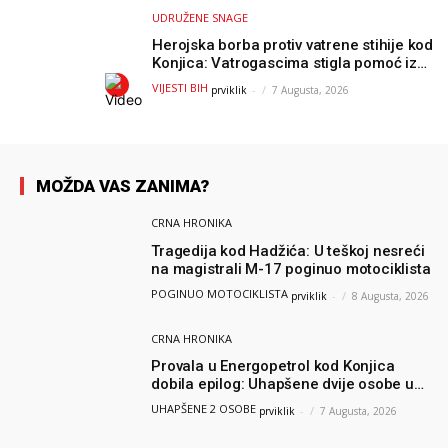
UDRUŽENE SNAGE
Herojska borba protiv vatrene stihije kod
Konjica: Vatrogascima stigla pomoć iz
Sarajeva, helikopteri i Air Tractori
VIJESTI BIH
prviklik
-
7 Augusta, 2026
udružili snage
MOŽDA VAS ZANIMA?
CRNA HRONIKA
Tragedija kod Hadžića: U teškoj nesreći
na magistrali M-17 poginuo motociklista
POGINUO MOTOCIKLISTA
prviklik
-
8 Augusta, 2026
CRNA HRONIKA
Provala u Energopetrol kod Konjica
dobila epilog: Uhapšene dvije osobe u
Čapljini i Jablanici
UHAPŠENE 2 OSOBE
prviklik
-
7 Augusta, 2026