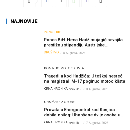
NAJNOVIJE
PONOS BIH
Ponos BiH: Hena Hadžimujagić osvojila
prestižnu stipendiju Austrijske
akademije nauka, njeno istraživanje
DRUŠTVO
8 Augusta, 2026
moglo bi pomoći djeci širom svijeta
POGINUO MOTOCIKLISTA
Tragedija kod Hadžića: U teškoj nesreći
na magistrali M-17 poginuo motociklista
CRNA HRONIKA
prviklik
-
8 Augusta, 2026
UHAPŠENE 2 OSOBE
Provala u Energopetrol kod Konjica
dobila epilog: Uhapšene dvije osobe u
Čapljini i Jablanici
CRNA HRONIKA
prviklik
-
7 Augusta, 2026