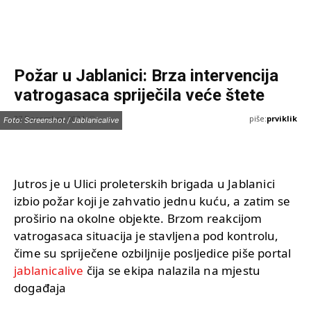
Požar u Jablanici: Brza intervencija
vatrogasaca spriječila veće štete
piše:
prviklik
27 Decembra, 2024
Foto: Screenshot / Jablanicalive
Jutros je u Ulici proleterskih brigada u Jablanici
izbio požar koji je zahvatio jednu kuću, a zatim se
proširio na okolne objekte. Brzom reakcijom
vatrogasaca situacija je stavljena pod kontrolu,
čime su spriječene ozbiljnije posljedice piše portal
jablanicalive
čija se ekipa nalazila na mjestu
događaja