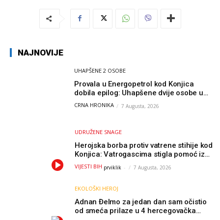
NAJNOVIJE
UHAPŠENE 2 OSOBE
Provala u Energopetrol kod Konjica
dobila epilog: Uhapšene dvije osobe u
Čapljini i Jablanici
CRNA HRONIKA
7 Augusta, 2026
UDRUŽENE SNAGE
Herojska borba protiv vatrene stihije kod
Konjica: Vatrogascima stigla pomoć iz
Sarajeva, helikopteri i Air Tractori
VIJESTI BIH
prviklik
-
7 Augusta, 2026
udružili snage
EKOLOŠKI HEROJ
Adnan Đelmo za jedan dan sam očistio
od smeća prilaze u 4 hercegovačka
grada: “Danas nisam čistio samo smeće,