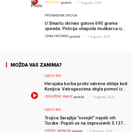
DRUŠTVO
prviklik
-
7 Augusta, 2026
čistio sam sliku o nama”
PRONAĐENA DROGA
U Smartu skrivao gotovo 690 grama
speeda: Policija uhapsila muškarca iz
Hercegovine
CRNA HRONIKA
prviklik
-
7 Augusta, 2026
MOŽDA VAS ZANIMA?
VIJESTI BIH
Herojska borba protiv vatrene stihije kod
Konjica: Vatrogascima stigla pomoć iz
Sarajeva, helikopteri i Air Tractori
UDRUŽENE SNAGE
prviklik
-
7 Augusta, 2026
udružili snage
VIJESTI BIH
Trojica Sarajlija “osvojili” najviši vrh
Turske: Popeli se na impresivnih 5.137
metara
USPJEH SARAJLIJA
prviklik
-
7 Augusta, 2026