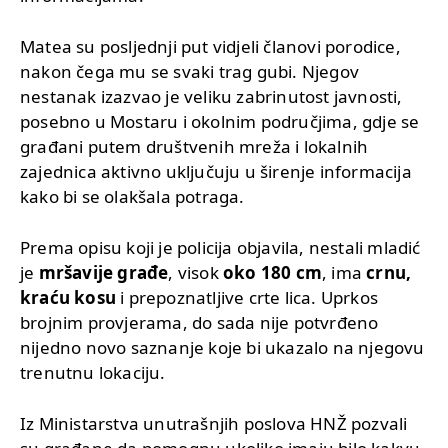
Matea su posljednji put vidjeli članovi porodice,
nakon čega mu se svaki trag gubi. Njegov
nestanak izazvao je veliku zabrinutost javnosti,
posebno u Mostaru i okolnim područjima, gdje se
građani putem društvenih mreža i lokalnih
zajednica aktivno uključuju u širenje informacija
kako bi se olakšala potraga.
Prema opisu koji je policija objavila, nestali mladić
je
mršavije građe
, visok
oko 180 cm
, ima
crnu,
kraću kosu
i prepoznatljive crte lica. Uprkos
brojnim provjerama, do sada nije potvrđeno
nijedno novo saznanje koje bi ukazalo na njegovu
trenutnu lokaciju.
Iz Ministarstva unutrašnjih poslova HNŽ pozvali