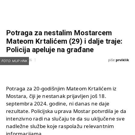
Potraga za nestalim Mostarcem
Mateom Krtalićem (29) i dalje traje:
Policija apeluje na građane
piše:
prviklik
22 Januara, 2026
FOTO: MUP HNK
Potraga za 20-godišnjim Mateom Krtalićem iz
Mostara, čiji je nestanak prijavljen još 18.
septembra 2024. godine, ni danas ne daje
rezultate. Policijska uprava Mostar potvrdila je da
intenzivno radi na slučaju te da su uključene sve
nadležne službe koje raspolažu relevantnim
informacijama.