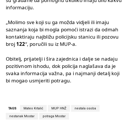
su građane da pomognu ukoliko imaju bilo kakvu
informaciju.
„Molimo sve koji su ga možda vidjeli ili imaju
saznanja koja bi mogla pomoći istrazi da odmah
kontaktiraju najbližu policijsku stanicu ili pozovu
broj
122
“, poručili su iz MUP-a.
Obitelj, prijatelji i šira zajednica i dalje se nadaju
pozitivnom ishodu, dok policija naglašava da je
svaka informacija važna, pa i najmanji detalj koji
bi mogao usmjeriti potragu.
TAGS
Mateo Krtalić
MUP HNŽ
nestala osoba
nestanak Mostar
potraga Mostar