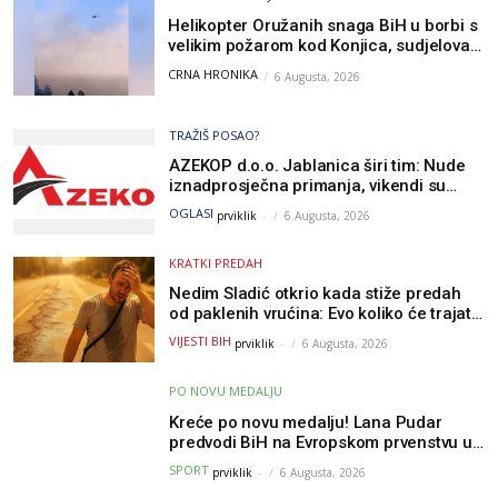
Helikopter Oružanih snaga BiH u borbi s
velikim požarom kod Konjica, sudjelovao
i Air Tractor
CRNA HRONIKA
6 Augusta, 2026
TRAŽIŠ POSAO?
AZEKOP d.o.o. Jablanica širi tim: Nude
iznadprosječna primanja, vikendi su
slobodni, traži se više radnika
OGLASI
prviklik
-
6 Augusta, 2026
KRATKI PREDAH
Nedim Sladić otkrio kada stiže predah
od paklenih vrućina: Evo koliko će trajati
osvježenje u BiH
VIJESTI BIH
prviklik
-
6 Augusta, 2026
PO NOVU MEDALJU
Kreće po novu medalju! Lana Pudar
predvodi BiH na Evropskom prvenstvu u
Parizu
SPORT
prviklik
-
6 Augusta, 2026