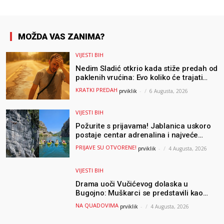
MOŽDA VAS ZANIMA?
VIJESTI BIH
Nedim Sladić otkrio kada stiže predah od
paklenih vrućina: Evo koliko će trajati
osvježenje u BiH
KRATKI PREDAH
prviklik
-
6 Augusta, 2026
VIJESTI BIH
Požurite s prijavama! Jablanica uskoro
postaje centar adrenalina i najveće
outdoor avanture ovog ljeta
PRIJAVE SU OTVORENE!
prviklik
-
4 Augusta, 2026
VIJESTI BIH
Drama uoči Vučićevog dolaska u
Bugojno: Muškarci se predstavili kao
osiguranje pa pobjegli u šumu
NA QUADOVIMA
prviklik
-
4 Augusta, 2026