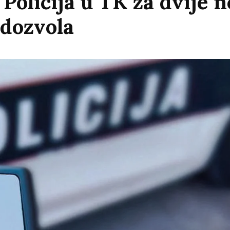
Policija u TK za dvije n
 dozvola