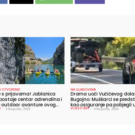
U OTVORENE!
NA QUADOVIMA
e s prijavama! Jablanica
Drama uoči Vučićevog dola
postaje centar adrenalina i
Bugojno: Muškarci se predst
 outdoor avanture ovog
kao osiguranje pa pobjegli
H
VIJESTI BIH
4 Augusta, 2026
4 Augusta, 2026