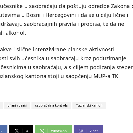
e učesnike u saobraćaju da poštuju odredbe Zakona 
vima u Bosni i Hercegovini i da se u cilju lične i
državaju saobraćajnih pravila i propisa, te da ne
li alkohol.
ve i slične intenzivirane planske aktivnosti
sti svih učesnika u saobraćaju kroz poduzimanje
učesnicima u saobraćaju, a s ciljem podizanja stepe
uzlanskog kantona stoji u saopćenju MUP-a TK
pijani vozači
saobraćajna kontrola
Tuzlanski kanton
ok
X
WhatsApp
Viber