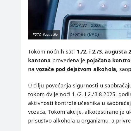
FOTO: Ilustracija
Tokom noćnih sati
1./2. i 2./3. augusta
kantona
provedena je
pojačana kontro
na
vozače pod dejstvom alkohola
, saop
U cilju povećanja sigurnosti u saobraćaju
tokom dvije noći 1./2. i 2./3.8.2025. go
aktivnosti kontrole učesnika u saobrać
vozača. Tokom akcije, alkotestirano je 
prisustvo alkohola u organizmu, a privr