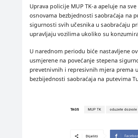
Uprava policije MUP TK-a apeluje na sv
osnovama bezbjednosti saobraćaja na pute
sigurnosti svih učesnika u saobraćaju pri
upravljaju vozilima ukoliko su konzumira
U narednom periodu biće nastavljene ovak
usmjerene na povećanje stepena sigurno
prevetnivnih i represivnih mjera prema 
bezbijednosti saobraćaja na putevima T
TAGS
MUP TK
oduzete dozvole
Facebo
Dijeliti