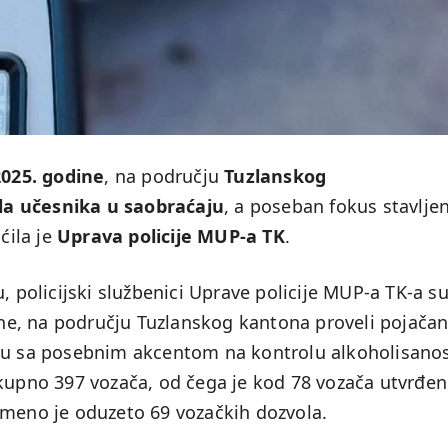
 2025. godine
, na području
Tuzlanskog
la učesnika u saobraćaju
, a poseban fokus stavljen
ćila je
Uprava policije MUP-a TK
.
, policijski službenici Uprave policije MUP-a TK-a s
dine, na području Tuzlanskog kantona proveli pojača
aju sa posebnim akcentom na kontrolu alkoholisanos
ukupno 397 vozača, od čega je kod 78 vozača utvrđe
emeno je oduzeto 69 vozačkih dozvola.