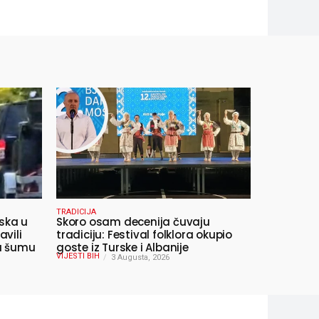
TRADICIJA
ska u
Skoro osam decenija čuvaju
avili
tradiciju: Festival folklora okupio
 u šumu
goste iz Turske i Albanije
VIJESTI BIH
3 Augusta, 2026