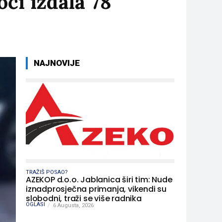
oći izdala 78
NAJNOVIJE
TRAŽIŠ POSAO?
AZEKOP d.o.o. Jablanica širi tim: Nude
iznadprosječna primanja, vikendi su
slobodni, traži se više radnika
OGLASI
6 Augusta, 2026