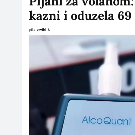
Pijani za volanom: 
kazni i oduzela 69
piše:
prviklik