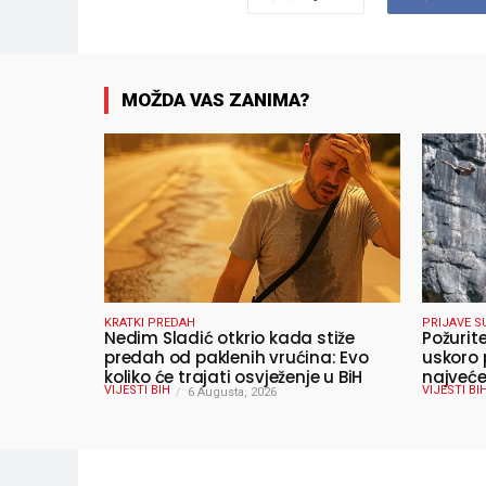
MOŽDA VAS ZANIMA?
KRATKI PREDAH
PRIJAVE S
Nedim Sladić otkrio kada stiže
Požurit
predah od paklenih vrućina: Evo
uskoro 
koliko će trajati osvježenje u BiH
najveće
VIJESTI BIH
VIJESTI BI
6 Augusta, 2026
ljeta