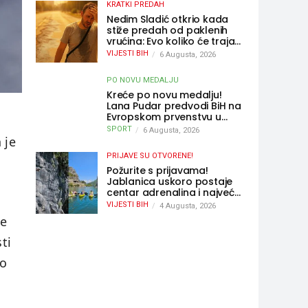
KRATKI PREDAH
Nedim Sladić otkrio kada
stiže predah od paklenih
vrućina: Evo koliko će trajati
osvježenje u BiH
VIJESTI BIH
6 Augusta, 2026
PO NOVU MEDALJU
Kreće po novu medalju!
Lana Pudar predvodi BiH na
Evropskom prvenstvu u
Parizu
SPORT
6 Augusta, 2026
 je
PRIJAVE SU OTVORENE!
Požurite s prijavama!
Jablanica uskoro postaje
centar adrenalina i najveće
u
outdoor avanture ovog
VIJESTI BIH
4 Augusta, 2026
ljeta
ne
ti
no