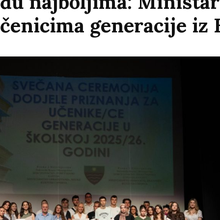
đu najboljima: Ministar
učenicima generacije i