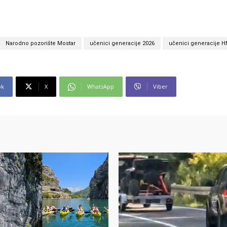
Narodno pozorište Mostar
učenici generacije 2026
učenici generacije H
ok
X
WhatsApp
Viber