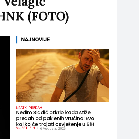
 Velagić
z HNK (FOTO)
NAJNOVIJE
KRATKI PREDAH
Nedim Sladić otkrio kada stiže
predah od paklenih vrućina: Evo
koliko će trajati osvježenje u BiH
VIJESTI BIH
6 Augusta, 2026