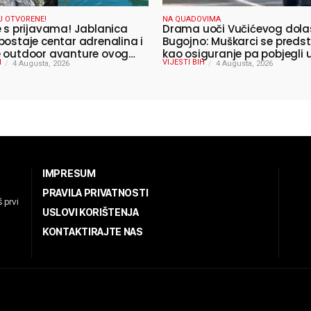
U OTVORENE!
NA QUADOVIMA
e s prijavama! Jablanica
Drama uoči Vučićevog dola
postaje centar adrenalina i
Bugojno: Muškarci se predst
 outdoor avanture ovog
kao osiguranje pa pobjegli
H
VIJESTI BIH
4 Augusta, 2026
4 Augusta, 2026
IMPRESUM
PRAVILA PRIVATNOSTI
 prvi
USLOVI KORIŠTENJA
KONTAKTIRAJTE NAS