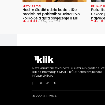
KRATKI PREDAH
PRIJAVE S
Nedim Sladić otkrio kada stiže
Požurit
predah od paklenih vrućina: Evo
uskoro 
koliko će trajati osvježenje u BiH
najveće
VIJESTI BIH
VIJESTI BI
6 Augusta, 2026
ljeta
Nezavisni informativni portal u službi svih građana. Vaš
klik do informacija ! IMATE PRIČU? Kontaktirajte nas :
info@prviklik.ba
© PRVIKLIK 2024