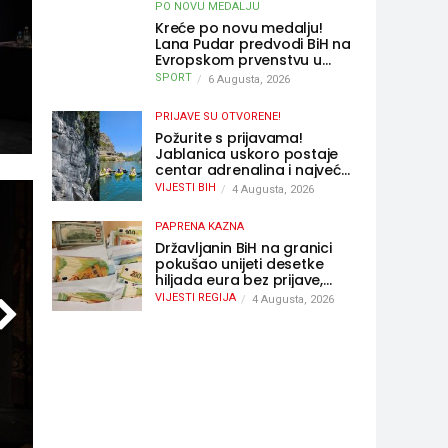
PO NOVU MEDALJU
Kreće po novu medalju!
Lana Pudar predvodi BiH na
Evropskom prvenstvu u
Parizu
SPORT
6 Augusta, 2026
PRIJAVE SU OTVORENE!
Požurite s prijavama!
Jablanica uskoro postaje
centar adrenalina i najveće
outdoor avanture ovog
VIJESTI BIH
4 Augusta, 2026
ljeta
PAPRENA KAZNA
Državljanin BiH na granici
pokušao unijeti desetke
hiljada eura bez prijave,
uslijedila “paprena” kazna
VIJESTI REGIJA
4 Augusta, 2026