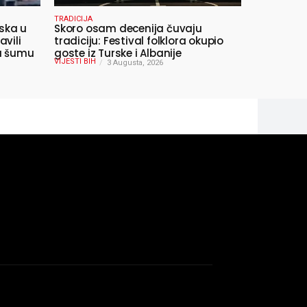
TRADICIJA
ska u
Skoro osam decenija čuvaju
avili
tradiciju: Festival folklora okupio
 u šumu
goste iz Turske i Albanije
VIJESTI BIH
3 Augusta, 2026