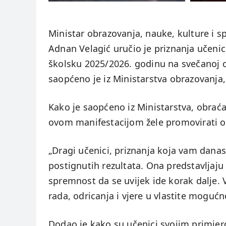
Ministar obrazovanja, nauke, kulture i 
Adnan Velagić uručio je priznanja učeni
školsku 2025/2026. godinu na svečanoj 
saopćeno je iz Ministarstva obrazovanja,
Kako je saopćeno iz Ministarstva, obraća
ovom manifestacijom žele promovirati ob
„Dragi učenici, priznanja koja vam dana
postignutih rezultata. Ona predstavljaju 
spremnost da se uvijek ide korak dalje. 
rada, odricanja i vjere u vlastite mogućno
Dodao je kako su učenici svojim primjer