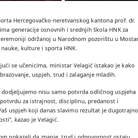
sporta Hercegovačko-neretvanskog kantona prof. dr.
cima generacije osnovnih i srednjih škola HNK za
ceremoniji održanoj u Narodnom pozorištu u Mosta
 nauke, kulture i sporta HNK.
jući se učenicima, ministar Velagić istakao je kako
razovanje, uspjeh, trud i zalaganje mladih.
s dodjeljujemo nisu samo potvrda odličnog uspjeha 
potvrdu za istrajnost, disciplinu, predanost i
Vaš uspjeh koji danas slavimo rezultat je dugotrajn
sti“, kazao je Velagić.
om pokazali da znanje, trud i odgovornost ostaju