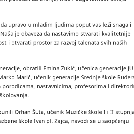
da upravo u mladim ljudima poput vas leži snaga i
Naša je obaveza da nastavimo stvarati kvalitetnije
st i otvarati prostor za razvoj talenata svih naših
eracije, obratili Emina Zukić, učenica generacije JU
e Marko Marić, učenik generacije Srednje škole Ruđer
im porodicama, nastavnicima, profesorima i direktor
 školovanja.
ili Orhan Šuta, učenik Muzičke škole I i II stupnja
zbene škole Ivan pl. Zajca, navodi se u saopćenju