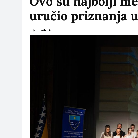
Ovo su najbolji me
uručio priznanja 
piše:
prviklik