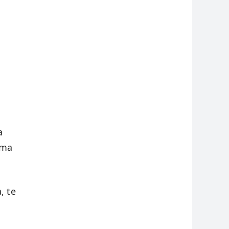
a
ima
, te